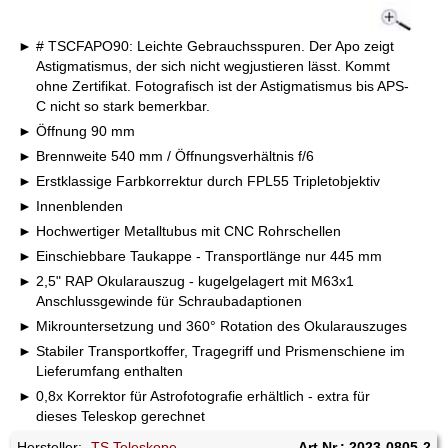
# TSCFAPO90: Leichte Gebrauchsspuren. Der Apo zeigt
Astigmatismus, der sich nicht wegjustieren lässt. Kommt
ohne Zertifikat. Fotografisch ist der Astigmatismus bis APS-
C nicht so stark bemerkbar.
Öffnung 90 mm
Brennweite 540 mm / Öffnungsverhältnis f/6
Erstklassige Farbkorrektur durch FPL55 Tripletobjektiv
Innenblenden
Hochwertiger Metalltubus mit CNC Rohrschellen
Einschiebbare Taukappe - Transportlänge nur 445 mm
2,5" RAP Okularauszug - kugelgelagert mit M63x1
Anschlussgewinde für Schraubadaptionen
Mikrountersetzung und 360° Rotation des Okularauszuges
Stabiler Transportkoffer, Tragegriff und Prismenschiene im
Lieferumfang enthalten
0,8x Korrektor für Astrofotografie erhältlich - extra für
dieses Teleskop gerechnet
Hersteller:
-TS Teleskope
Art.Nr.: 2023-0805-2