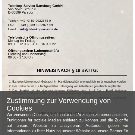
Teleskop-Service Ransburg GmbH
Von-Myra-Straße 8
D-85599 Parsdorf
Telefon: +49 (0) 89-9922875-0

Fax:       +49 (0) 89-9922875-99

Email:    
info@teleskop-service.de
Telefonische Öffnungszeiten:
Montag bis Freitag:
09.00 - 12.00 / 13.00 - 16.00 Uhr
Öffnungszeiten Ladengeschäft:
Dienstag und Donnerstag
09:00 - 17:00 Uhr
HINWEIS NACH § 18 BATTG:
Batterien können nach Gebrauch im Handelsgeschäft unentgeltlich zurückgegeben werden.
Der Endnutzer ist zur fachgerechten Entsorgung von Altbatterien gesetzlich verpflichtet.
Das Symbol mit der durchgestrichenen Mülltonne gem. § 17 Abs.1 BattG bedeutet:
Batterien oder Akkus dürfen nicht im Hausmüll entsorgt werden.
Die chemischen Symbole Hg, Cd, und Pb nach § 17 Abs.3 BattG bedeuten: Quecksilber,
Zustimmung zur Verwendung von
Cadmium und Blei.
Cookies
HINWEIS NACH 2013/11/EU
Wir verwenden Cookies, um Inhalte und Anzeigen zu personalisieren,
Funktionen für soziale Medien anbieten zu können und die Zugriffe
auf unsere Website zu analysieren. Außerdem geben wir
Informationen zu Ihrer Nutzung unserer Website an unsere Partner für