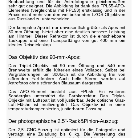
Beobachtung und für die Astrofotografie gleichermaßen
sehr gut geeignet. Die Abbildung ist dank des FPL55-APO-
Elementes (vergleichbar mit FPL53) erstklassig und in der
Praxis nicht mehr von den weltbekannten LZOS-Objektiven
aus Russland zu unterscheiden.
Der kompakte Apo ist nur unwesentlich größer als Apos mit
80 mm Öffnung, bietet aber eine deutlich bessere Leistung
am Himmel. Dieser Refraktor ist durch die einschiebbare
Taukappe und eine Transportlänge von gut 400 mm ein
ideales Reiseteleskop.
Das Objektiv des 90-mm-Apos:
Das Triplet-Objektiv mit 90 mm Öffnung und 540 mm
Brennweite erfüllt die Kriterien eines Vollapos. Selbst bei
Vergrößerungen um 300fach ist die Abbildung frei von
störenden Farbfehlern. Auch helle Sterne werden auf
Astrofotos ohne störenden Blausaum dargestellt.
Das APO-Element besteht aus FPL55. Ein weiteres
Sonderglas unterstützt die Farbkorrektur. Das Triplet-
Objektiv mit Luftspalt ist voll justierbar. Jede optische Glas-
Luft-Fläche ist multivergütet. Das Objektiv ist in einer
temperaturkompensierten, justierbaren Fassung.
Der photographische 2,5"-Rack&Pinion-Auszug:
Der 2,5"-CNC-Auszug ist optimiert für die Fotografie und
verträgt eine Zuladung bis 6 kg. Die Verstellung des