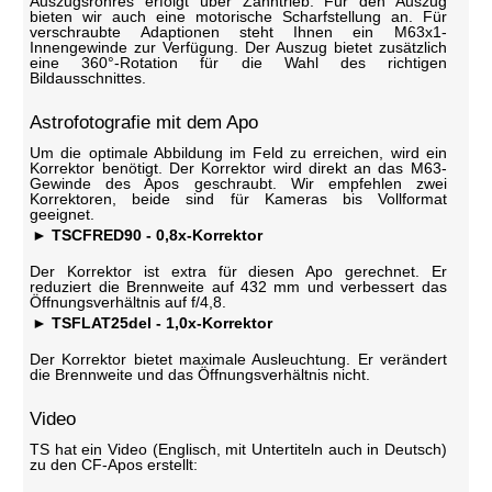
Auszugsrohres erfolgt über Zahntrieb. Für den Auszug
bieten wir auch eine motorische Scharfstellung an. Für
verschraubte Adaptionen steht Ihnen ein M63x1-
Innengewinde zur Verfügung. Der Auszug bietet zusätzlich
eine 360°-Rotation für die Wahl des richtigen
Bildausschnittes.
Astrofotografie mit dem Apo
Um die optimale Abbildung im Feld zu erreichen, wird ein
Korrektor benötigt. Der Korrektor wird direkt an das M63-
Gewinde des Apos geschraubt. Wir empfehlen zwei
Korrektoren, beide sind für Kameras bis Vollformat
geeignet.
TSCFRED90 - 0,8x-Korrektor
Der Korrektor ist extra für diesen Apo gerechnet. Er
reduziert die Brennweite auf 432 mm und verbessert das
Öffnungsverhältnis auf f/4,8.
TSFLAT25del - 1,0x-Korrektor
Der Korrektor bietet maximale Ausleuchtung. Er verändert
die Brennweite und das Öffnungsverhältnis nicht.
Video
TS hat ein Video (Englisch, mit Untertiteln auch in Deutsch)
zu den CF-Apos erstellt: