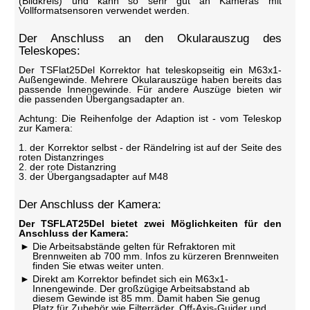
(Bildkreis) und kann so sehr gut an Kameras mit
Vollformatsensoren verwendet werden.
Der Anschluss an den Okularauszug des
Teleskopes:
Der TSFlat25Del Korrektor hat teleskopseitig ein M63x1-
Außengewinde. Mehrere Okularauszüge haben bereits das
passende Innengewinde. Für andere Auszüge bieten wir
die passenden Übergangsadapter an.
Achtung: Die Reihenfolge der Adaption ist - vom Teleskop
zur Kamera:
1. der Korrektor selbst - der Rändelring ist auf der Seite des
roten Distanzringes
2. der rote Distanzring
3. der Übergangsadapter auf M48
Der Anschluss der Kamera:
Der TSFLAT25Del bietet zwei Möglichkeiten für den
Anschluss der Kamera:
Die Arbeitsabstände gelten für Refraktoren mit
Brennweiten ab 700 mm. Infos zu kürzeren Brennweiten
finden Sie etwas weiter unten.
Direkt am Korrektor befindet sich ein M63x1-
Innengewinde. Der großzügige Arbeitsabstand ab
diesem Gewinde ist 85 mm. Damit haben Sie genug
Platz für Zubehör wie Filterräder, Off-Axis-Guider und