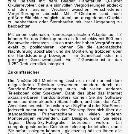
zum Beispiel mit dem Baader Planetarium Q-Turret
Okularrevolver, der alle sinnvollen Vergrößerungen abdeckt
und den raschen Wechsel zwischen verschiedenen
Vergrößerungen abdeckt. Mit 2"-Okularen sind noch
größere Bildfelder möglich - ideal, um ausgedehnte Objekte
zu beobachten oder Sternhaufen mit ihrer Umgebung zu
beobachten.
Mit einem optionalen, kameraspezifischen Adapter auf T2
können Sie das Teleskop auch als Teleobjektiv mit 600 mm
Brennweite einsetzen. Um es trotz der hohen Vergrößerung
exakt zu positionieren, können Sie die automatische
Nachführung abschalten und die Montierung trotzdem über
die Handsteuerung bewegen - im Schnelllauf oder mit
geringster Geschwindigkeit. Ein T2-Gewinde ist in das
1,25"-Reduzierstück integriert.
Zukunftssicher
Die NexStar-SLT-Montierung lässt sich nicht nur mit dem
mitgelieferten Teleskop verwenden, sondern durch die
Standard-Prismenklemmung auch mit vielen anderen
Teleskopen oder Spektiven. Dank des über das Internet
aktualisierbaren Handcontrollers können Sie die Software
immer auf dem aktuellen Stand halten, und über den AUX-
Anschluss neueste Techniken wie SkyPortal oder StarSense
jederzeit nachrüsten. Auch das Teleskop lässt sich über die
standardisierte Prismenschiene an vielen anderen
Montierungen verwenden, zum Beispiel, wenn Sie eines
Tages Deep-Sky-Fotografie betreiben wollen. Ein
computergesteuertes Celestron-Teleskop bietet alles, damit
Sie sofort loslegen können - gleichzeitig hält es Ihnen alle