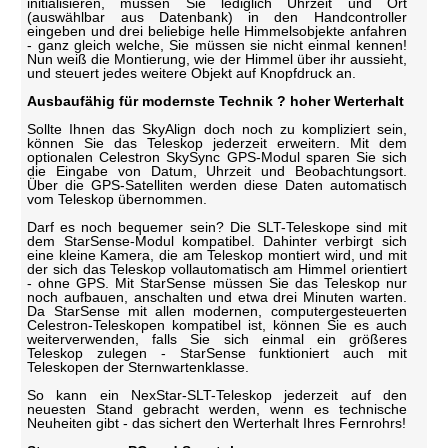
initialisieren, müssen Sie lediglich Uhrzeit und Ort
(auswählbar aus Datenbank) in den Handcontroller
eingeben und drei beliebige helle Himmelsobjekte anfahren
- ganz gleich welche, Sie müssen sie nicht einmal kennen!
Nun weiß die Montierung, wie der Himmel über ihr aussieht,
und steuert jedes weitere Objekt auf Knopfdruck an.
Ausbaufähig für modernste Technik ? hoher Werterhalt
Sollte Ihnen das SkyAlign doch noch zu kompliziert sein,
können Sie das Teleskop jederzeit erweitern. Mit dem
optionalen Celestron SkySync GPS-Modul sparen Sie sich
die Eingabe von Datum, Uhrzeit und Beobachtungsort.
Über die GPS-Satelliten werden diese Daten automatisch
vom Teleskop übernommen.
Darf es noch bequemer sein? Die SLT-Teleskope sind mit
dem StarSense-Modul kompatibel. Dahinter verbirgt sich
eine kleine Kamera, die am Teleskop montiert wird, und mit
der sich das Teleskop vollautomatisch am Himmel orientiert
- ohne GPS. Mit StarSense müssen Sie das Teleskop nur
noch aufbauen, anschalten und etwa drei Minuten warten.
Da StarSense mit allen modernen, computergesteuerten
Celestron-Teleskopen kompatibel ist, können Sie es auch
weiterverwenden, falls Sie sich einmal ein größeres
Teleskop zulegen - StarSense funktioniert auch mit
Teleskopen der Sternwartenklasse.
So kann ein NexStar-SLT-Teleskop jederzeit auf den
neuesten Stand gebracht werden, wenn es technische
Neuheiten gibt - das sichert den Werterhalt Ihres Fernrohrs!