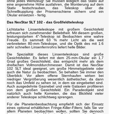
ohne jedes Werkzeug! Sie müssen lediglich das Stativ auf
eine angenehme Höhe ausfahren, die Montierung auf dem
Stativ festschrauben, das Teleskop über die
Schnellkupplung der Prismenschiene sichern und ein
Okular einsetzen - fertig.
Das NexStar SLT 102 - das Großfeldteleskop
Lichtstarke Linsenteleskope mit großem Gesichtsfeld
erfreuen sich zunehmender Beliebtheit. Mit diesem großen,
leistungsstarken 4"-Teleskop ist Beobachten eine wahre
Freude. Es sammelt 63 % mehr Licht als die weit
verbreiteten 80-mm-Teleskope, und die Optik des mit 1:6
sehr schnellen Linsenfernrohrs liefert helle Bilder.
Die Spezialität dieses Linsenteleskops sind große
Gesichtsfelder. Es liefert mit dem 25-mm-Okular ein 1,7
Grad großes Gesichtsfeld, das entspricht mehr als dem
dreifachen Vollmonddurchmesser. Damit ist das NexStar
102 SLT ideal geeignet, um große Himmelsgebiete oder
auch die Natur zu beobachten. So behalten Sie immer den
Überblick: Vor allem offene Sternhaufen wirken bei
niedriger Vergrößerung wesentlich ästhetischer, da dann
noch das Umfeld zu sehen ist, in dem sie eingebettet sind.
Auch ausgedehnte Gasnebel und viele Galaxien profitieren
von dem großen Gesichtsfeld. Ein Paradeobjekt sind
natürlich auch helle Kometen, die das Blickfeld vieler
anderer Teleskope schlichtweg sprengen.
Für die Planetenbeobachtung empfiehlt sich der Einsatz
eines optional erhältlichen Fringe-Killer-Filters; falls Sie vor
allem Planeten beobachten wollen, sollten Sie dennoch