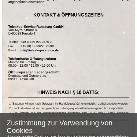
angebotenen abweichen.
KONTAKT & ÖFFNUNGSZEITEN
Teleskop-Service Ransburg GmbH
Von-Myra-Straße 8
D-85599 Parsdorf
Telefon: +49 (0) 89-9922875-0

Fax:       +49 (0) 89-9922875-99

Email:    
info@teleskop-service.de
Telefonische Öffnungszeiten:
Montag bis Freitag:
09.00 - 12.00 / 13.00 - 16.00 Uhr
Öffnungszeiten Ladengeschäft:
Dienstag und Donnerstag
09:00 - 17:00 Uhr
HINWEIS NACH § 18 BATTG:
Batterien können nach Gebrauch im Handelsgeschäft unentgeltlich zurückgegeben werden.
Der Endnutzer ist zur fachgerechten Entsorgung von Altbatterien gesetzlich verpflichtet.
Das Symbol mit der durchgestrichenen Mülltonne gem. § 17 Abs.1 BattG bedeutet:
Batterien oder Akkus dürfen nicht im Hausmüll entsorgt werden.
Die chemischen Symbole Hg, Cd, und Pb nach § 17 Abs.3 BattG bedeuten: Quecksilber,
Zustimmung zur Verwendung von
Cadmium und Blei.
Cookies
HINWEIS NACH 2013/11/EU