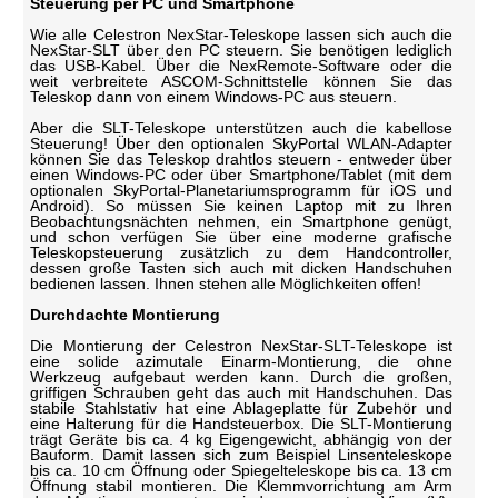
Steuerung per PC und Smartphone
Wie alle Celestron NexStar-Teleskope lassen sich auch die
NexStar-SLT über den PC steuern. Sie benötigen lediglich
das USB-Kabel. Über die NexRemote-Software oder die
weit verbreitete ASCOM-Schnittstelle können Sie das
Teleskop dann von einem Windows-PC aus steuern.
Aber die SLT-Teleskope unterstützen auch die kabellose
Steuerung! Über den optionalen SkyPortal WLAN-Adapter
können Sie das Teleskop drahtlos steuern - entweder über
einen Windows-PC oder über Smartphone/Tablet (mit dem
optionalen SkyPortal-Planetariumsprogramm für iOS und
Android). So müssen Sie keinen Laptop mit zu Ihren
Beobachtungsnächten nehmen, ein Smartphone genügt,
und schon verfügen Sie über eine moderne grafische
Teleskopsteuerung zusätzlich zu dem Handcontroller,
dessen große Tasten sich auch mit dicken Handschuhen
bedienen lassen. Ihnen stehen alle Möglichkeiten offen!
Durchdachte Montierung
Die Montierung der Celestron NexStar-SLT-Teleskope ist
eine solide azimutale Einarm-Montierung, die ohne
Werkzeug aufgebaut werden kann. Durch die großen,
griffigen Schrauben geht das auch mit Handschuhen. Das
stabile Stahlstativ hat eine Ablageplatte für Zubehör und
eine Halterung für die Handsteuerbox. Die SLT-Montierung
trägt Geräte bis ca. 4 kg Eigengewicht, abhängig von der
Bauform. Damit lassen sich zum Beispiel Linsenteleskope
bis ca. 10 cm Öffnung oder Spiegelteleskope bis ca. 13 cm
Öffnung stabil montieren. Die Klemmvorrichtung am Arm