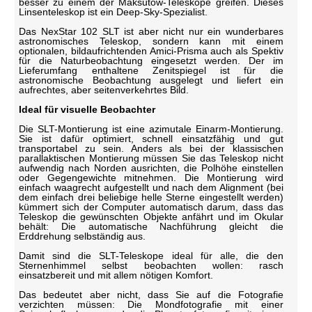
besser zu einem der Maksutow-Teleskope greifen. Dieses
Linsenteleskop ist ein Deep-Sky-Spezialist.
Das NexStar 102 SLT ist aber nicht nur ein wunderbares
astronomisches Teleskop, sondern kann mit einem
optionalen, bildaufrichtenden Amici-Prisma auch als Spektiv
für die Naturbeobachtung eingesetzt werden. Der im
Lieferumfang enthaltene Zenitspiegel ist für die
astronomische Beobachtung ausgelegt und liefert ein
aufrechtes, aber seitenverkehrtes Bild.
Ideal für visuelle Beobachter
Die SLT-Montierung ist eine azimutale Einarm-Montierung.
Sie ist dafür optimiert, schnell einsatzfähig und gut
transportabel zu sein. Anders als bei der klassischen
parallaktischen Montierung müssen Sie das Teleskop nicht
aufwendig nach Norden ausrichten, die Polhöhe einstellen
oder Gegengewichte mitnehmen. Die Montierung wird
einfach waagrecht aufgestellt und nach dem Alignment (bei
dem einfach drei beliebige helle Sterne eingestellt werden)
kümmert sich der Computer automatisch darum, dass das
Teleskop die gewünschten Objekte anfährt und im Okular
behält: Die automatische Nachführung gleicht die
Erddrehung selbständig aus.
Damit sind die SLT-Teleskope ideal für alle, die den
Sternenhimmel selbst beobachten wollen: rasch
einsatzbereit und mit allem nötigen Komfort.
Das bedeutet aber nicht, dass Sie auf die Fotografie
verzichten müssen: Die Mondfotografie mit einer