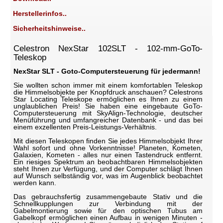
Herstellerinfos..
Sicherheitshinweise..
Celestron NexStar 102SLT - 102-mm-GoTo-
Teleskop
NexStar SLT - Goto-Computersteuerung für jedermann!
Sie wollten schon immer mit einem komfortablen Teleskop
die Himmelsobjekte per Knopfdruck anschauen? Celestrons
Star Locating Teleskope ermöglichen es Ihnen zu einem
unglaublichen Preis! Sie haben eine eingebaute GoTo-
Computersteuerung mit SkyAlign-Technologie, deutscher
Menüführung und umfangreicher Datenbank - und das bei
einem exzellenten Preis-Leistungs-Verhältnis.
Mit diesen Teleskopen finden Sie jedes Himmelsobjekt Ihrer
Wahl sofort und ohne Vorkenntnisse! Planeten, Kometen,
Galaxien, Kometen - alles nur einen Tastendruck entfernt.
Ein riesiges Spektrum an beobachtbaren Himmelsobjekten
steht Ihnen zur Verfügung, und der Computer schlägt Ihnen
auf Wunsch selbständig vor, was im Augenblick beobachtet
werden kann.
Das gebrauchsfertig zusammengebaute Stativ und die
Schnellkupplungen zur Verbindung mit der
Gabelmontierung sowie für den optischen Tubus am
Gabelkopf ermöglichen einen Aufbau in wenigen Minuten -