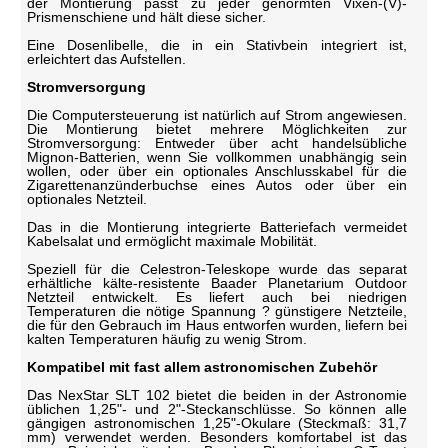
der Montierung passt zu jeder genormten Vixen-(V)-
Prismenschiene und hält diese sicher.
Eine Dosenlibelle, die in ein Stativbein integriert ist,
erleichtert das Aufstellen.
Stromversorgung
Die Computersteuerung ist natürlich auf Strom angewiesen.
Die Montierung bietet mehrere Möglichkeiten zur
Stromversorgung: Entweder über acht handelsübliche
Mignon-Batterien, wenn Sie vollkommen unabhängig sein
wollen, oder über ein optionales Anschlusskabel für die
Zigarettenanzünderbuchse eines Autos oder über ein
optionales Netzteil.
Das in die Montierung integrierte Batteriefach vermeidet
Kabelsalat und ermöglicht maximale Mobilität.
Speziell für die Celestron-Teleskope wurde das separat
erhältliche kälte-resistente Baader Planetarium Outdoor
Netzteil entwickelt. Es liefert auch bei niedrigen
Temperaturen die nötige Spannung ? günstigere Netzteile,
die für den Gebrauch im Haus entworfen wurden, liefern bei
kalten Temperaturen häufig zu wenig Strom.
Kompatibel mit fast allem astronomischen Zubehör
Das NexStar SLT 102 bietet die beiden in der Astronomie
üblichen 1,25"- und 2"-Steckanschlüsse. So können alle
gängigen astronomischen 1,25"-Okulare (Steckmaß: 31,7
mm) verwendet werden. Besonders komfortabel ist das