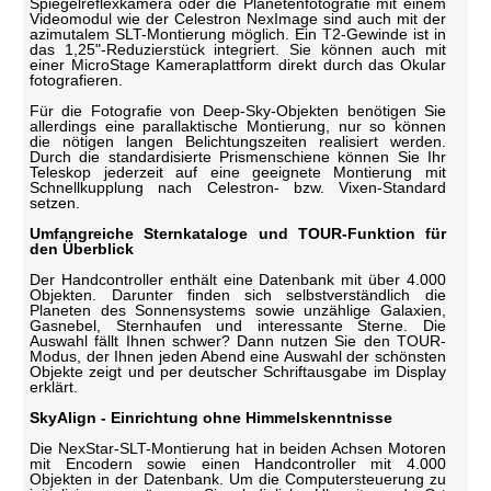
Spiegelreflexkamera oder die Planetenfotografie mit einem
Videomodul wie der Celestron NexImage sind auch mit der
azimutalem SLT-Montierung möglich. Ein T2-Gewinde ist in
das 1,25"-Reduzierstück integriert. Sie können auch mit
einer MicroStage Kameraplattform direkt durch das Okular
fotografieren.
Für die Fotografie von Deep-Sky-Objekten benötigen Sie
allerdings eine parallaktische Montierung, nur so können
die nötigen langen Belichtungszeiten realisiert werden.
Durch die standardisierte Prismenschiene können Sie Ihr
Teleskop jederzeit auf eine geeignete Montierung mit
Schnellkupplung nach Celestron- bzw. Vixen-Standard
setzen.
Umfangreiche Sternkataloge und TOUR-Funktion für
den Überblick
Der Handcontroller enthält eine Datenbank mit über 4.000
Objekten. Darunter finden sich selbstverständlich die
Planeten des Sonnensystems sowie unzählige Galaxien,
Gasnebel, Sternhaufen und interessante Sterne. Die
Auswahl fällt Ihnen schwer? Dann nutzen Sie den TOUR-
Modus, der Ihnen jeden Abend eine Auswahl der schönsten
Objekte zeigt und per deutscher Schriftausgabe im Display
erklärt.
SkyAlign - Einrichtung ohne Himmelskenntnisse
Die NexStar-SLT-Montierung hat in beiden Achsen Motoren
mit Encodern sowie einen Handcontroller mit 4.000
Objekten in der Datenbank. Um die Computersteuerung zu