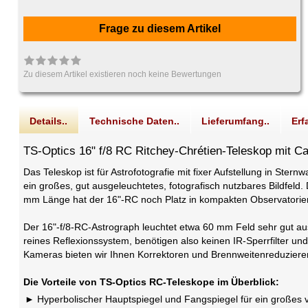
Frage zu diesem Artikel
Zu diesem Artikel existieren noch keine Bewertungen
Details..
Technische Daten..
Lieferumfang..
Erf
TS-Optics 16" f/8 RC Ritchey-Chrétien-Teleskop mit C
Das Teleskop ist für Astrofotografie mit fixer Aufstellung in Ste
ein großes, gut ausgeleuchtetes, fotografisch nutzbares Bildfeld
mm Länge hat der 16"-RC noch Platz in kompakten Observatorie
Der 16"-f/8-RC-Astrograph leuchtet etwa 60 mm Feld sehr gut aus
reines Reflexionssystem, benötigen also keinen IR-Sperrfilter un
Kameras bieten wir Ihnen Korrektoren und Brennweitenreduzierer
Die Vorteile von TS-Optics RC-Teleskope im Überblick:
Hyperbolischer Hauptspiegel und Fangspiegel für ein großes vol