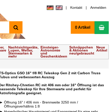
Kontakt
Anmelden
Suchen
Wa
0 Artikel
er,
Nachtsichtgeräte,
Einsteiger-
Schnäppchen
Neue
ware
Lupen, Wetter,
Astronomie
& Aktionen
Artikel
Sternwarten &
und
neu/gebraucht
mehr
Geschenkideen
TS-Optics GSO 16" f/8 RC Teleskop Gen 2 mit Carbon Truss
Tubus und verbesserten Auszug
Der Ritchey-Chretien RC mit 406 mm oder 16" Öffnung ist das
passende Teleskop für Ihre Sternwarte und perfekt für
Astrofotografie geeignet.
Öffnung 16" / 406 mm - Brennweite 3250 mm /
Öffnungsverhältnis 1:8
Hyperbolischer Hauptspiegel und Fangspiegel für eine sehr