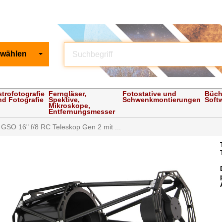
 wählen
strofotografie
Ferngläser,
Fotostative und
Büch
nd Fotografie
Spektive,
Schwenkmontierungen
Soft
Mikroskope,
Entfernungsmesser
 GSO 16" f/8 RC Teleskop Gen 2 mit ...