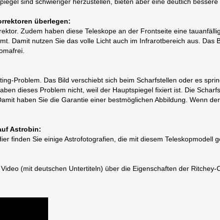
egel sind schwieriger herzustellen, bieten aber eine deutlich bessere 
rrektoren überlegen:
tor. Zudem haben diese Teleskope an der Frontseite eine tauanfällig
 Damit nutzen Sie das volle Licht auch im Infrarotbereich aus. Das Bil
omafrei.
ting-Problem. Das Bild verschiebt sich beim Scharfstellen oder es spr
aben dieses Problem nicht, weil der Hauptspiegel fixiert ist. Die Scharf
. Damit haben Sie die Garantie einer bestmöglichen Abbildung. Wenn de
auf Astrobin:
 Hier finden Sie einige Astrofotografien, die mit diesem Teleskopmodel
Video (mit deutschen Untertiteln) über die Eigenschaften der Ritche