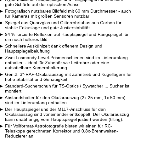
gute Schärfe auf der optischen Achse
Fotografisch nutzbares Bildfeld mit 60 mm Durchmesser - auch
für Kameras mit großen Sensoren nutzbar
Spiegel aus Quarzglas und Gitterrohrtubus aus Carbon für
stabile Fokuslage und gute Justierstabilität
94 % forcierte Reflexion auf Hauptspiegel und Fangspiegel für
ein noch helleres Bild
Schnellere Auskühlzeit dank offenem Design und
Hauptspiegelbelüftung
Zwei Losmandy-Level-Prismenschienen sind im Lieferumfang
enthalten - ideal für Zubehör wie Leitrohre oder eine
aufsattelbare Kamerahalterung
Gen.2: 3"-RAP-Okularauszug mit Zahntrieb und Kugellagern für
hohe Stabilität und Genauigkeit
Standard-Sucherschuh für TS-Optics / Sywatcher ... Sucher ist
montiert
Abstandshalter für den Okularauszug (2x 25 mm, 1x 50 mm)
sind im Lieferumfang enthalten
Der Hauptspiegel und der M117-Anschluss für den
Okularauszug sind voneinander entkoppelt. Der Okularauszug
kann unabhängig vom Hauptspiegel justiert werden (tilting).
Für Vollformat-Astrofotografie bieten wir einen für RC-
Teleskope gerechneten Korrektor und 0,8x-Brennweiten-
Reduzierer an.