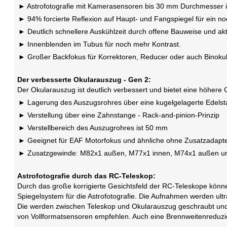
Astrofotografie mit Kamerasensoren bis 30 mm Durchmesser ist
94% forcierte Reflexion auf Haupt- und Fangspiegel für ein noc
Deutlich schnellere Auskühlzeit durch offene Bauweise und akt
Innenblenden im Tubus für noch mehr Kontrast.
Großer Backfokus für Korrektoren, Reducer oder auch Binoku
Der verbesserte Okularauszug - Gen 2:
Der Okularauszug ist deutlich verbessert und bietet eine höhere G
Lagerung des Auszugsrohres über eine kugelgelagerte Edelst
Verstellung über eine Zahnstange - Rack-and-pinion-Prinzip
Verstellbereich des Auszugrohres ist 50 mm
Geeignet für EAF Motorfokus und ähnliche ohne Zusatzadapt
Zusatzgewinde: M82x1 außen, M77x1 innen, M74x1 außen u
Astrofotografie durch das RC-Teleskop:
Durch das große korrigierte Gesichtsfeld der RC-Teleskope könne
Spiegelsystem für die Astrofotografie. Die Aufnahmen werden ul
Die werden zwischen Teleskop und Okularauszug geschraubt und 
von Vollformatsensoren empfehlen. Auch eine Brennweitenreduzie