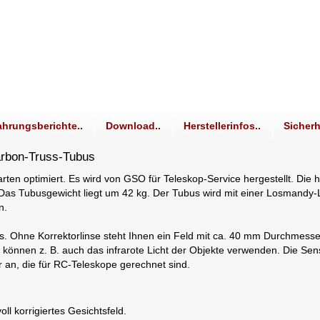
ahrungsberichte..
Download..
Herstellerinfos..
Sicherh
arbon-Truss-Tubus
rnwarten optimiert. Es wird von GSO für Teleskop-Service hergestellt. Di
. Das Tubusgewicht liegt um 42 kg. Der Tubus wird mit einer Losmandy-
n.
. Ohne Korrektorlinse steht Ihnen ein Feld mit ca. 40 mm Durchmesser
d können z. B. auch das infrarote Licht der Objekte verwenden. Die Sens
 an, die für RC-Teleskope gerechnet sind.
l korrigiertes Gesichtsfeld.