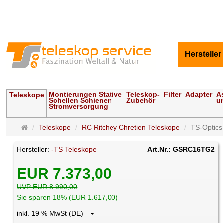
Hersteller
Montierungen Stative
Teleskop-
Filter
Adapter
A
Teleskope
Schellen Schienen
Zubehör
u
Stromversorgung
Startseite
Teleskope
RC Ritchey Chretien Teleskope
TS-Optics
Hersteller:
-TS Teleskope
Art.Nr.: GSRC16TG2
EUR 7.373,00
UVP EUR 8.990,00
Sie sparen 18% (EUR 1.617,00)
inkl. 19 % MwSt (DE)