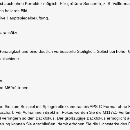
 auch ohne Korrektor möglich. Für größere Sensoren, z. B. Vollformat,
h helleres Bild.
ive Hauptspiegelbelüftung.
laransätze
enauigkeit und eine deutlich verbesserte Steifigkeit. Selbst bei hoher
ahlschiene
er
nd M69x1 innen
n Sie zum Beispiel mit Spiegelreflexkameras bis APS-C-Format ohne Kor
trascharf. Für Aufnahmen direkt im Fokus werden Sie die M117x1-Verlä
verringern so den Backfokus. Der großzügige Backfokus ermöglicht au
rung können Sie anschließen, damit erhöhen Sie die Lichtstärke des 