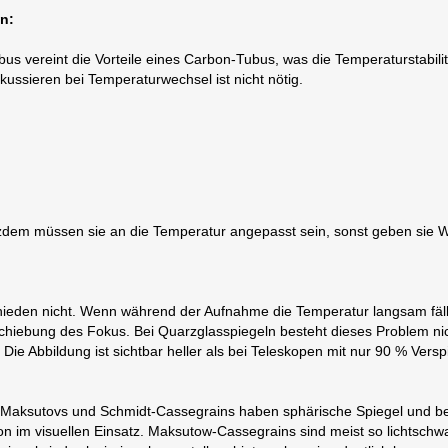
n:
us vereint die Vorteile eines Carbon-Tubus, was die Temperaturstabilität
kussieren bei Temperaturwechsel ist nicht nötig.
otzdem müssen sie an die Temperatur angepasst sein, sonst geben sie 
ieden nicht. Wenn während der Aufnahme die Temperatur langsam fällt
chiebung des Fokus. Bei Quarzglasspiegeln besteht dieses Problem nich
 Die Abbildung ist sichtbar heller als bei Teleskopen mit nur 90 % Vers
 Maksutovs und Schmidt-Cassegrains haben sphärische Spiegel und be
n im visuellen Einsatz. Maksutow-Cassegrains sind meist so lichtschwa