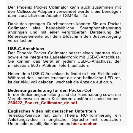
Der Phoenix Pocket Collimator kann auch zusammen mit
den Colliscope-Adaptern verwendet werden. Sie benötigen
dann zusätzlich den Adapter TSM48a-T2a.
Dank des geringen Durchmessers können Sie am Pocket
Collimator eine handelsübliche Smartphonehalterung
anbringen und mit einer vergrößerten Darstellung der
Referenzelemente auf dem Bildschirm den Justiervorgang
vereinfachen.
USB-C-Anschluss
Der Phoenix Pocket Collimator besitzt einen internen Akku
sowie eine integrierte Ladeelektronik mit USB-C-Anschluss.
Sie können das Gerät an jedem USB-C-Anschluss, der
mindestens 500 mA Strom liefert, aufladen.
Neben dem USB-C-Anschluss befindet sich ein Sichtfenster.
Während des Ladens leuchtet die dort befindliche LED rot,
ist der Akku voll geladen, wechselt die Anzeige auf grün.
Bedienungsanleitung für den Pocket-Col
In der Bedienungsanleitung sind die Handhabung sowie die
Vorgehensweise beim Kollimieren ausführlich beschrieben:
260422_Pocket_Collimator_de.pdf
Englisches Video mit deutschen Untertiteln
Teleskop-Service hat zum Thema RC-Kollimierung ein
Anleitungsvideo in englischer Sprache mit deutschen
Untertiteln erstellt, Sie können es
hier ansehen
.