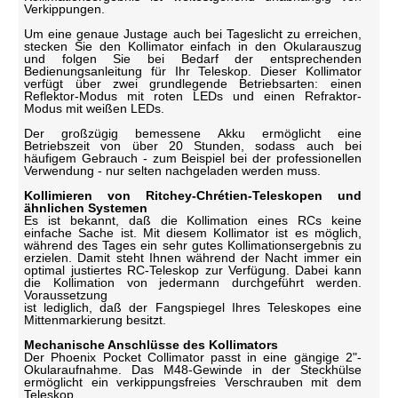
Verkippungen.
Um eine genaue Justage auch bei Tageslicht zu erreichen,
stecken Sie den Kollimator einfach in den Okularauszug
und folgen Sie bei Bedarf der entsprechenden
Bedienungsanleitung für Ihr Teleskop. Dieser Kollimator
verfügt über zwei grundlegende Betriebsarten: einen
Reflektor-Modus mit roten LEDs und einen Refraktor-
Modus mit weißen LEDs.
Der großzügig bemessene Akku ermöglicht eine
Betriebszeit von über 20 Stunden, sodass auch bei
häufigem Gebrauch - zum Beispiel bei der professionellen
Verwendung - nur selten nachgeladen werden muss.
Kollimieren von Ritchey-Chrétien-Teleskopen und
ähnlichen Systemen
Es ist bekannt, daß die Kollimation eines RCs keine
einfache Sache ist. Mit diesem Kollimator ist es möglich,
während des Tages ein sehr gutes Kollimationsergebnis zu
erzielen. Damit steht Ihnen während der Nacht immer ein
optimal justiertes RC-Teleskop zur Verfügung. Dabei kann
die Kollimation von jedermann durchgeführt werden.
Voraussetzung
ist lediglich, daß der Fangspiegel Ihres Teleskopes eine
Mittenmarkierung besitzt.
Mechanische Anschlüsse des Kollimators
Der Phoenix Pocket Collimator passt in eine gängige 2"-
Okularaufnahme. Das M48-Gewinde in der Steckhülse
ermöglicht ein verkippungsfreies Verschrauben mit dem
Teleskop.