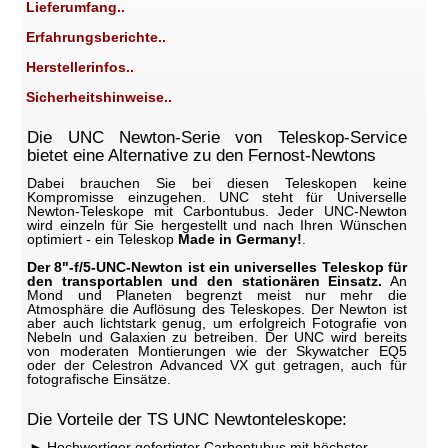
Lieferumfang..
Erfahrungsberichte..
Herstellerinfos..
Sicherheitshinweise..
Die UNC Newton-Serie von Teleskop-Service
bietet eine Alternative zu den Fernost-Newtons
Dabei brauchen Sie bei diesen Teleskopen keine
Kompromisse einzugehen. UNC steht für Universelle
Newton-Teleskope mit Carbontubus. Jeder UNC-Newton
wird einzeln für Sie hergestellt und nach Ihren Wünschen
optimiert - ein Teleskop
Made in Germany!
.
Der 8"-f/5-UNC-Newton ist ein universelles Teleskop für
den transportablen und den stationären Einsatz.
An
Mond und Planeten begrenzt meist nur mehr die
Atmosphäre die Auflösung des Teleskopes. Der Newton ist
aber auch lichtstark genug, um erfolgreich Fotografie von
Nebeln und Galaxien zu betreiben. Der UNC wird bereits
von moderaten Montierungen wie der Skywatcher EQ5
oder der Celestron Advanced VX gut getragen, auch für
fotografische Einsätze.
Die Vorteile der TS UNC Newtonteleskope:
Hochwertiger gefertigter Carbontubus mit höchster