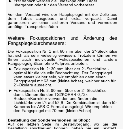
Erst danach werden die Teleskope dem Lager
übergeben oder für den Versand vorbereitet.
Vor dem Versand wird der Hauptspiegel mit der Zelle aus
dem Tubus ausgebaut und extra verpackt. Damit
garantieren wir einen sicheren Versand und vermeiden
unnötige Transportschäden.
Weitere Fokuspositionen und Änderung des
Fangspiegeldurchmessers:
Die Fokusposition Nr. 1 mit 60 mm über der 2"-Steckhülse
hat sich als sehr vielseitig erwiesen. Trotzdem können wir
Ihnen auch individuelle Fokuspositionen und andere
Fangspiegelgrößen ohne Aufpreis anbieten:
Fokusposition Nr. 2: 30 mm über der 2"-Steckhülse -
optimal für die visuelle Beobachtung. Der Fangspiegel
kann etwas kleiner sein, wir empfehlen dann einen
Fangspiegel mit 63 mm (kleine Achse), welcher auch für
2"-Okulare ausreicht.
Fokusposition Nr. 3: 90 mm über der 2"-Steckhülse -
damit können Sie den TS2KORRR 0,73x
Reducer/Korrektor verwenden und ändern die
Lichtstärke von f/4 auf f/2,9. Die Kombination ist dann für
Kameras bis APS-C-Format ausgelegt. Wir empfehlen
den Fangspiegel mit 70 mm (kleine Achse).
Bestellung der Sonderversionen im Shop:
Auf der letzten Seite im Bestellvorgang, wo Sie die
Bestellung abschließen können, haben Sie ein Textfeld.