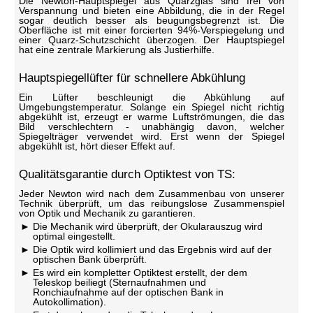
Die Newton-Hauptspiegel aus Quarzglas sind frei von
Verspannung und bieten eine Abbildung, die in der Regel
sogar deutlich besser als beugungsbegrenzt ist. Die
Oberfläche ist mit einer forcierten 94%-Verspiegelung und
einer Quarz-Schutzschicht überzogen. Der Hauptspiegel
hat eine zentrale Markierung als Justierhilfe.
Hauptspiegellüfter für schnellere Abkühlung
Ein Lüfter beschleunigt die Abkühlung auf
Umgebungstemperatur. Solange ein Spiegel nicht richtig
abgekühlt ist, erzeugt er warme Luftströmungen, die das
Bild verschlechtern - unabhängig davon, welcher
Spiegelträger verwendet wird. Erst wenn der Spiegel
abgekühlt ist, hört dieser Effekt auf.
Qualitätsgarantie durch Optiktest von TS:
Jeder Newton wird nach dem Zusammenbau von unserer
Technik überprüft, um das reibungslose Zusammenspiel
von Optik und Mechanik zu garantieren.
Die Mechanik wird überprüft, der Okularauszug wird
optimal eingestellt.
Die Optik wird kollimiert und das Ergebnis wird auf der
optischen Bank überprüft.
Es wird ein kompletter Optiktest erstellt, der dem
Teleskop beiliegt (Sternaufnahmen und
Ronchiaufnahme auf der optischen Bank in
Autokollimation).