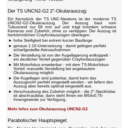
Der TS UNCN2-G2 2"-Okularauszug:
Ein Kernstück der TS UNC-Newtons ist der moderne TS
UNCN2-G2-Okularauszug. Der Auszug baut vom
Tubusrand nur 58 mm auf und trägt trotzdem schwere
Kameras und Zubehör, ohne zu verkippen. Der Auszug ist
herkömmlichen Crayfordauszügen überlegen.
hohe Steifigkeit bei extrem kurzer Baulänge
genaue 1:10-Untersetzung - damit gelingen perfekt
scharfgestellte Astroaufnahmen
Die Verstellung ist von der Kugellagerung entkoppelt -
ein deutlicher Vorteil gegenüber Crayfordauszügen
Mit Motorfokus erweiterbar - mit dem TS-Motorfokus-
Vorteil: manuelle Verstellung bei angebautem
Okularauszug möglich
Die Kugellager sind justierbar, damit kann das
Auszugsrohr perfekt eingestellt werden - wir liefern den
Auszug aber bereits optimal eingestellt aus.
Verschraubung des Zubehör möglich - die 2"-Steckhülse
ist abschraubbar, dann steht Ihnen ein M54x0,75-
Innengewinde zur Verfügung.
Mehr Infos zum Okularauszug UNCN2-G2
Parabolischer Hauptspiegel: