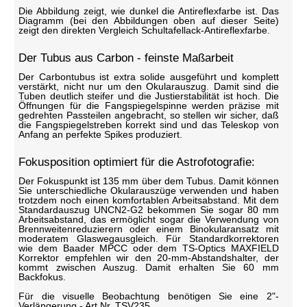
Die Abbildung zeigt, wie dunkel die Antireflexfarbe ist. Das
Diagramm (bei den Abbildungen oben auf dieser Seite)
zeigt den direkten Vergleich Schultafellack-Antireflexfarbe.
Der Tubus aus Carbon - feinste Maßarbeit
Der Carbontubus ist extra solide ausgeführt und komplett
verstärkt, nicht nur um den Okularauszug. Damit sind die
Tuben deutlich steifer und die Justierstabilität ist hoch. Die
Öffnungen für die Fangspiegelspinne werden präzise mit
gedrehten Passteilen angebracht, so stellen wir sicher, daß
die Fangspiegelstreben korrekt sind und das Teleskop von
Anfang an perfekte Spikes produziert.
Fokusposition optimiert für die Astrofotografie:
Der Fokuspunkt ist 135 mm über dem Tubus. Damit können
Sie unterschiedliche Okularauszüge verwenden und haben
trotzdem noch einen komfortablen Arbeitsabstand. Mit dem
Standardauszug UNCN2-G2 bekommen Sie sogar 80 mm
Arbeitsabstand, das ermöglicht sogar die Verwendung von
Brennweitenreduzierern oder einem Binokularansatz mit
moderatem Glaswegausgleich. Für Standardkorrektoren
wie dem Baader MPCC oder dem TS-Optics MAXFIELD
Korrektor empfehlen wir den 20-mm-Abstandshalter, der
kommt zwischen Auszug. Damit erhalten Sie 60 mm
Backfokus.
Für die visuelle Beobachtung benötigen Sie eine 2"-
Verlängerung - Art.Nr. TSV235.