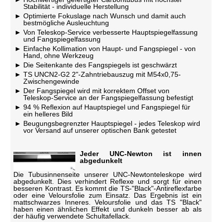
Stabilität - individuelle Herstellung
Optimierte Fokuslage nach Wunsch und damit auch
bestmögliche Ausleuchtung
Von Teleskop-Service verbesserte Hauptspiegelfassung
und Fangspiegelfassung
Einfache Kollimation von Haupt- und Fangspiegel - von
Hand, ohne Werkzeug
Die Seitenkante des Fangspiegels ist geschwärzt
TS UNCN2-G2 2"-Zahntriebauszug mit M54x0,75-
Zwischengewinde
Der Fangspiegel wird mit korrektem Offset von
Teleskop-Service an der Fangspiegelfassung befestigt
94 % Reflexion auf Hauptspiegel und Fangspiegel für
ein helleres Bild
Beugungsbegrenzter Hauptspiegel - jedes Teleskop wird
vor Versand auf unserer optischen Bank getestet
Jeder UNC-Newton ist innen
abgedunkelt
Die Tubusinnenseite unserer UNC-Newtonteleskope wird
abgedunkelt. Dies verhindert Reflexe und sorgt für einen
besseren Kontrast. Es kommt die TS-"Black"-Antireflexfarbe
oder eine Veloursfolie zum Einsatz. Das Ergebnis ist ein
mattschwarzes Inneres. Veloursfolie und das TS "Black"
haben einen ähnlichen Effekt und dunkeln besser ab als
der häufig verwendete Schultafellack.