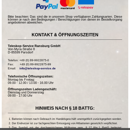
Bitte beachten: Das sind die in unserem Shop verfügbaren Zahlungsarten. Diese
können je nach den Bedingungen / Berechtigungen von denen im Bestellvorgang
angebotenen abweichen.
KONTAKT & ÖFFNUNGSZEITEN
Teleskop-Service Ransburg GmbH
Von-Myra-Straße 8
D-85599 Parsdorf
Telefon: +49 (0) 89-9922875-0

Fax:       +49 (0) 89-9922875-99

Email:    
info@teleskop-service.de
Telefonische Öffnungszeiten:
Montag bis Freitag:
09.00 - 12.00 / 13.00 - 16.00 Uhr
Öffnungszeiten Ladengeschäft:
Dienstag und Donnerstag
09:00 - 17:00 Uhr
HINWEIS NACH § 18 BATTG:
Batterien können nach Gebrauch im Handelsgeschäft unentgeltlich zurückgegeben werden.
Der Endnutzer ist zur fachgerechten Entsorgung von Altbatterien gesetzlich verpflichtet.
Das Symbol mit der durchgestrichenen Mülltonne gem. § 17 Abs.1 BattG bedeutet: