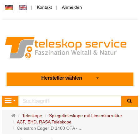
Kontakt
Anmelden
Hersteller wählen
Su
Navigation
Startseite
Teleskope
Spiegelteleskope mit Linsenkorrektur
ACF, EHD, RASA Teleskope
Celestron EdgeHD 1400 OTA - ...