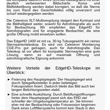
deutlich verbesserten Bildschärfe. Koma und
Bildfeldwölbung werden dabei korrigiert, so daß die Sterne
bis zum Rand des Gesichtsfeldes völlig unverzerrt und
scharf wiedergegeben werden.
Die Celestron XLT-Multivergütung steigert den Kontrast und
die Bildhelligkeit weiter, sowohl für Astrofotografie als auch
für Beobachtung. Wir empfehlen das EdgeHD für
Astrofotografen und für engagierte Beobachter, die eine
große Öffnung mobil einsetzen wollen.
Das EdgeHD 1400 ist mit ca. 30 kg Tubusgewicht ein reines
Sternwartenteleskop. Es wird von Celestron Montierung
CGE-Pro gut getragen, auch für Astrofotografie. Das
Teleskop ist vor allem für kompakte Sternwarten eine gute
Lösung, wenn es auf maximale Öffnung und
astrofotografische Eignung ankommt.
Weitere Vorteile der EdgeHD-Teleskope im
Überblick:
Fixierung des Hauptspiegels: Der Hauptspiegel wird
durch Spiegelfeststeller in jeder beliebigen
Fokusposition fixiert. Dadurch bleibt das Bild auch bei
langen Belichtungszeiten stabil.
Eine schnelle Auskühlung: Durch Belüftungsöffnungen
hinter dem Hauptspiegel passt sich das EHD viel
schneller der Umgebungstemperatur an. Sie können
eher mit der Beobachtung oder Fotosession beginnen.
Dank eines Luftfiltersystems kommt kein Staub in den