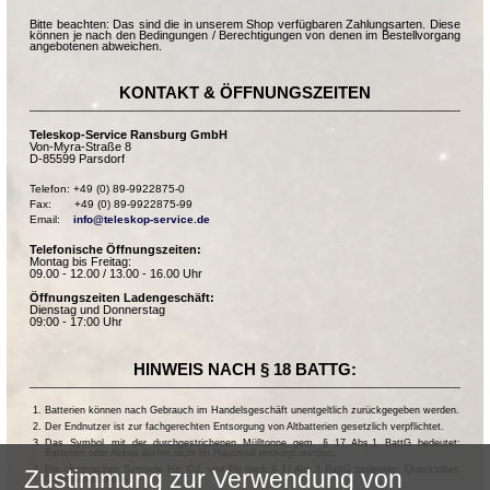
Bitte beachten: Das sind die in unserem Shop verfügbaren Zahlungsarten. Diese
können je nach den Bedingungen / Berechtigungen von denen im Bestellvorgang
angebotenen abweichen.
KONTAKT & ÖFFNUNGSZEITEN
Teleskop-Service Ransburg GmbH
Von-Myra-Straße 8
D-85599 Parsdorf
Telefon: +49 (0) 89-9922875-0

Fax:       +49 (0) 89-9922875-99

Email:    
info@teleskop-service.de
Telefonische Öffnungszeiten:
Montag bis Freitag:
09.00 - 12.00 / 13.00 - 16.00 Uhr
Öffnungszeiten Ladengeschäft:
Dienstag und Donnerstag
09:00 - 17:00 Uhr
HINWEIS NACH § 18 BATTG:
Batterien können nach Gebrauch im Handelsgeschäft unentgeltlich zurückgegeben werden.
Der Endnutzer ist zur fachgerechten Entsorgung von Altbatterien gesetzlich verpflichtet.
Das Symbol mit der durchgestrichenen Mülltonne gem. § 17 Abs.1 BattG bedeutet:
Batterien oder Akkus dürfen nicht im Hausmüll entsorgt werden.
Die chemischen Symbole Hg, Cd, und Pb nach § 17 Abs.3 BattG bedeuten: Quecksilber,
Zustimmung zur Verwendung von
Cadmium und Blei.