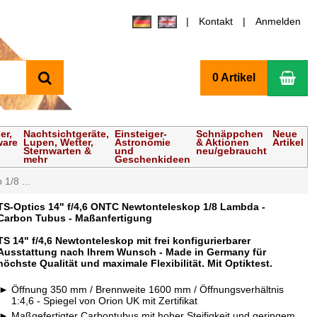
Kontakt
Anmelden
Suchen
Wa
0 Artikel
er,
Nachtsichtgeräte,
Einsteiger-
Schnäppchen
Neue
ware
Lupen, Wetter,
Astronomie
& Aktionen
Artikel
Sternwarten &
und
neu/gebraucht
mehr
Geschenkideen
1/8 ...
TS-Optics 14" f/4,6 ONTC Newtonteleskop 1/8 Lambda -
Carbon Tubus - Maßanfertigung
TS 14" f/4,6 Newtonteleskop mit frei konfigurierbarer
Ausstattung nach Ihrem Wunsch - Made in Germany für
höchste Qualität und maximale Flexibilität. Mit Optiktest.
Öffnung 350 mm / Brennweite 1600 mm / Öffnungsverhältnis
1:4,6 - Spiegel von Orion UK mit Zertifikat
Maßgefertigter Carbontubus mit hoher Steifigkeit und geringem