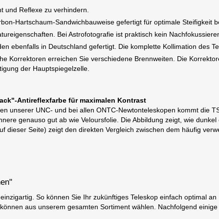
t und Reflexe zu verhindern.
bon-Hartschaum-Sandwichbauweise gefertigt für optimale Steifigkeit b
eigenschaften. Bei Astrofotografie ist praktisch kein Nachfokussieren
n ebenfalls in Deutschland gefertigt. Die komplette Kollimation des 
che Korrektoren erreichen Sie verschiedene Brennweiten. Die Korrekto
tigung der Hauptspiegelzelle.
ack"-Antireflexfarbe für maximalen Kontrast
elen unserer UNC- und bei allen ONTC-Newtonteleskopen kommt die TS-O
nnere genauso gut ab wie Veloursfolie. Die Abbildung zeigt, wie dunkel
uf dieser Seite) zeigt den direkten Vergleich zwischen dem häufig verwe
nen"
nzigartig. So können Sie Ihr zukünftiges Teleskop einfach optimal an
Sie können aus unserem gesamten Sortiment wählen. Nachfolgend einig