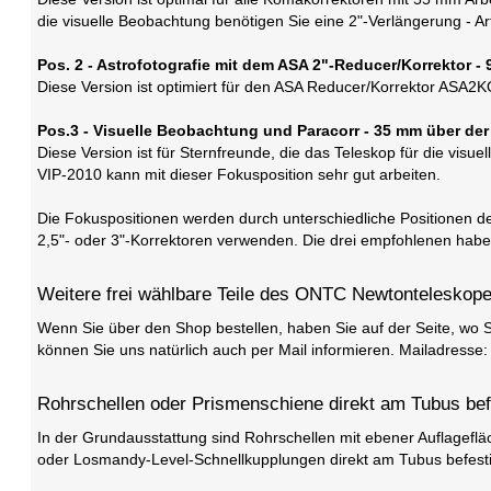
die visuelle Beobachtung benötigen Sie eine 2"-Verlängerung - A
Pos. 2 - Astrofotografie mit dem ASA 2"-Reducer/Korrektor -
Diese Version ist optimiert für den ASA Reducer/Korrektor ASA2K
Pos.3 - Visuelle Beobachtung und Paracorr - 35 mm über der
Diese Version ist für Sternfreunde, die das Teleskop für die vis
VIP-2010 kann mit dieser Fokusposition sehr gut arbeiten.
Die Fokuspositionen werden durch unterschiedliche Positionen d
2,5"- oder 3"-Korrektoren verwenden. Die drei empfohlenen haben
Weitere frei wählbare Teile des ONTC Newtonteleskope
Wenn Sie über den Shop bestellen, haben Sie auf der Seite, wo S
können Sie uns natürlich auch per Mail informieren. Mailadresse:
Rohrschellen oder Prismenschiene direkt am Tubus befe
In der Grundausstattung sind Rohrschellen mit ebener Auflageflä
oder Losmandy-Level-Schnellkupplungen direkt am Tubus befestigen