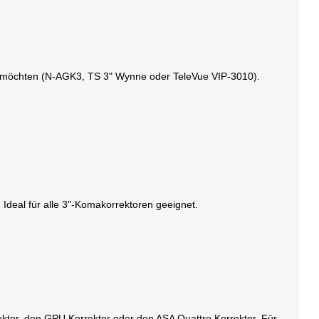
en möchten (N-AGK3, TS 3" Wynne oder TeleVue VIP-3010).
 Ideal für alle 3"-Komakorrektoren geeignet.
ektor, den GPU Korrektor oder den ASA Quattro Korrektor. Für