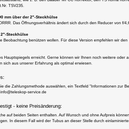
rt.Nr. TSV235.
 90 mm über der 2"-Steckhülse
ORRR. Das Öffnungsverhältnis ändert sich durch den Reducer von f/4,6 
 2"-Steckhülse
uelle Beobachtung benützen wollen. Für diese Version empfehlen wir de
es Hauptspiegels erreicht. Gerne können wir Ihnen noch weitere oder 
 sich aus unserer Erfahrung als optimal erwiesen.
s:
ie die Zahlungsmethode auswählen, ein Textfeld "Informationen zur Be
 info@teleskop-service.de
stigt - keine Preisänderung:
che auf beiden Seiten enthalten. Auf Wunsch und ohne Aufpreis können 
. In diesem Fall wird der Tubus an dieser Stelle durch einlaminiertes 