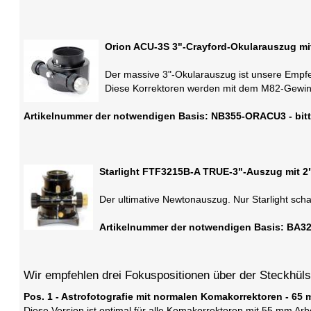
Orion ACU-3S 3"-Crayford-Okularauszug m
Der massive 3"-Okularauszug ist unsere Empfe
Diese Korrektoren werden mit dem M82-Gewin
Artikelnummer der notwendigen Basis: NB355-ORACU3 - bitt
Starlight FTF3215B-A TRUE-3"-Auszug mit 
Der ultimative Newtonauszug. Nur Starlight scha
Artikelnummer der notwendigen Basis: BA32C
Wir empfehlen drei Fokuspositionen über der Steckhül
Pos. 1 - Astrofotografie mit normalen Komakorrektoren - 6
Diese Version ist optimal für alle Komakorrektoren mit 55 mm A