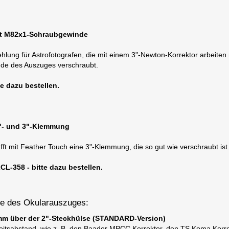
it M82x1-Schraubgewinde
hlung für Astrofotografen, die mit einem 3"-Newton-Korrektor arbeit
de des Auszuges verschraubt.
e dazu bestellen.
2"- und 3"-Klemmung
fft mit Feather Touch eine 3"-Klemmung, die so gut wie verschraubt ist.
L-358 - bitte dazu bestellen.
se des Okularauszuges:
5 mm über der 2"-Steckhülse (STANDARD-Version)
rbeitsabstand, wie z. B. den Baader MPCC Korrektor, den TS Koma Korr