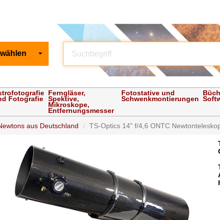
 wählen
strofotografie
Ferngläser,
Fotostative und
Büch
nd Fotografie
Spektive,
Schwenkmontierungen
Soft
Mikroskope,
Entfernungsmesser
ewtons aus Deutschland
TS-Optics 14" f/4,6 ONTC Newtonteleskop 