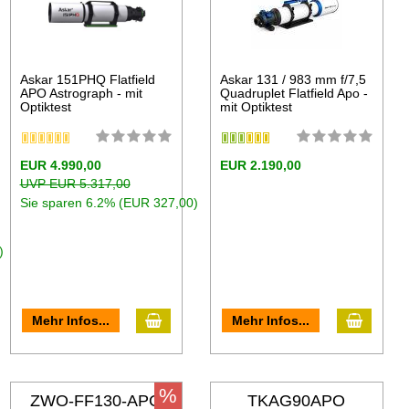
Askar 151PHQ Flatfield
Askar 131 / 983 mm f/7,5
APO Astrograph - mit
Quadruplet Flatfield Apo -
Optiktest
mit Optiktest
EUR 4.990,00
EUR 2.190,00
UVP EUR 5.317,00
Sie sparen 6.2% (EUR 327,00)
)
Mehr Infos...
Mehr Infos...
%
ZWO-FF130-APO
TKAG90APO