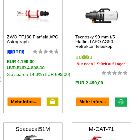
ZWO FF130 Flatfield APO
Tecnosky 90 mm f/5
Astrograph
Flatfield APO AG90
Refraktor Teleskop
EUR 4.199,00
Nur noch 1 Stück auf Lager
UVP EUR 4.898,00
Sie sparen 14.3% (EUR 699,00)
)
EUR 2.490,00
Mehr Infos...
Mehr Infos...
Spacecat51M
M-CAT-71