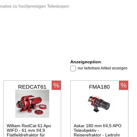
ernative zu hochpreisigen Teleskopen.
r Versand optisch und mechanisch überprüft, so erhalten Sie ein
Anzeigeoption
:
nur lieferbare Artikel anzeigen
%
%
REDCAT61
FMA180
William RedCat 61 Apo
Askar 180 mm f/4,5 APO
WIFD - 61 mm f/4,9
Teleobjektiv -
Flatfieldrefraktor für
Reiserefraktor - Leitrohr