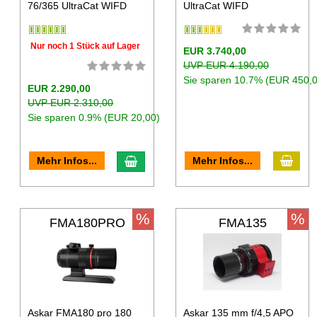
76/365 UltraCat WIFD
UltraCat WIFD
Nur noch 1 Stück auf Lager
EUR 3.740,00
UVP EUR 4.190,00
Sie sparen 10.7% (EUR 450,0
EUR 2.290,00
UVP EUR 2.310,00
Sie sparen 0.9% (EUR 20,00)
Mehr Infos...
Mehr Infos...
%
%
FMA180PRO
FMA135
Askar FMA180 pro 180
Askar 135 mm f/4,5 APO