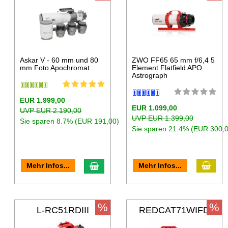
Askar V - 60 mm und 80
ZWO FF65 65 mm f/6,4 5
mm Foto Apochromat
Element Flatfield APO
Astrograph
EUR 1.999,00
EUR 1.099,00
UVP EUR 2.190,00
UVP EUR 1.399,00
Sie sparen 8.7% (EUR 191,00)
Sie sparen 21.4% (EUR 300,0
Mehr Infos...
Mehr Infos...
%
%
L-RC51RDIII
REDCAT71WIFD