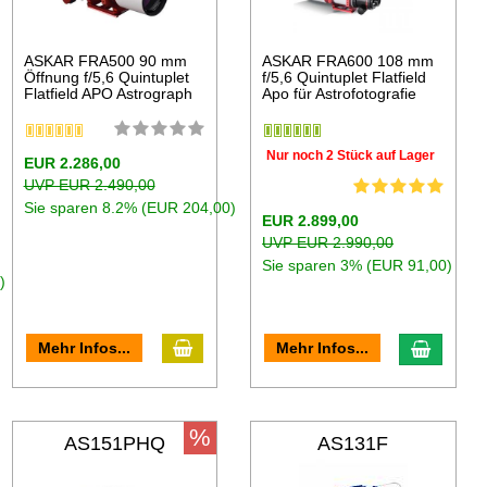
ASKAR FRA500 90 mm
ASKAR FRA600 108 mm
Öffnung f/5,6 Quintuplet
f/5,6 Quintuplet Flatfield
Flatfield APO Astrograph
Apo für Astrofotografie
Nur noch 2 Stück auf Lager
EUR 2.286,00
UVP EUR 2.490,00
Sie sparen 8.2% (EUR 204,00)
EUR 2.899,00
UVP EUR 2.990,00
Sie sparen 3% (EUR 91,00)
)
Mehr Infos...
Mehr Infos...
%
AS151PHQ
AS131F