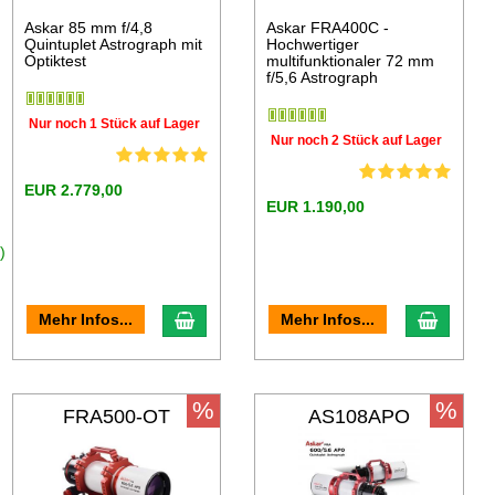
Askar 85 mm f/4,8
Askar FRA400C -
Quintuplet Astrograph mit
Hochwertiger
Optiktest
multifunktionaler 72 mm
f/5,6 Astrograph
Nur noch 1 Stück auf Lager
Nur noch 2 Stück auf Lager
EUR 2.779,00
EUR 1.190,00
)
Mehr Infos...
Mehr Infos...
%
%
FRA500-OT
AS108APO