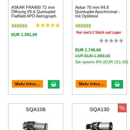
ASKAR FRA400 72 mm
Askar 70 mm f/4,8
Öffnung f/5,6 Quintuplet
Quintuplet Apochromat -
Flatfield APO Astrograph
mit Optiktest
Nur noch 2 Stück auf Lager
EUR 1.391,00
EUR 1.748,00
UVP EUR 1.899,00
Sie sparen 8% (EUR 151,00)
Mehr Infos...
Mehr Infos...
%
SQA106
SQA130