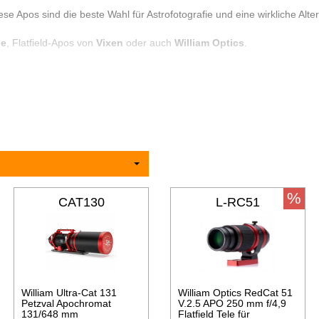
se Apos sind die beste Wahl für Astrofotografie und eine wirkliche Alt
ue
, Flatfield-Apos von
Vixen
oder auch
William Optics
.
nsere Kunden:
Jeder Apo von TS-Optics und ASKAR wird auf Wunsch vo
 uns dies einfach bei der Bestellung mit.
%
CAT130
L-RC51
William Ultra-Cat 131
William Optics RedCat 51
Petzval Apochromat
V.2.5 APO 250 mm f/4,9
131/648 mm
Flatfield Tele für