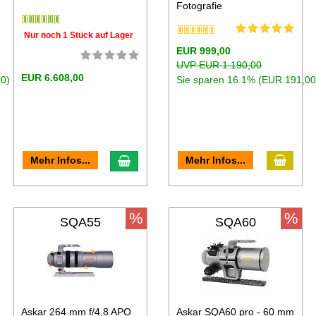
Fotografie
Nur noch 1 Stück auf Lager
EUR 999,00
UVP EUR 1.190,00
EUR 6.608,00
0)
Sie sparen 16.1% (EUR 191,00
Mehr Infos...
Mehr Infos...
%
%
SQA55
SQA60
Askar 264 mm f/4,8 APO
Askar SQA60 pro - 60 mm