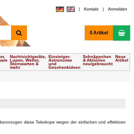
Kontakt
Anmelden
Suchen
Wa
0 Artikel
er,
Nachtsichtgeräte,
Einsteiger-
Schnäppchen
Neue
ware
Lupen, Wetter,
Astronomie
& Aktionen
Artikel
Sternwarten &
und
neu/gebraucht
mehr
Geschenkideen
fen bevorzugen diese Teleskope wegen der einfachen und effektiven