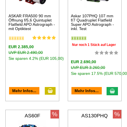
ASKAR FRA500 90 mm
Askar 107PHQ 107 mm
Öffnung f/5,6 Quintuplet
f/7 Quadruplet Flatfield
Flatfield APO Astrograph -
Super APO Astrograph -
mit Optiktest
inkl. Test
Nur noch 1 Stück auf Lager
EUR 2.385,00
UVP EUR 2.490,00
Sie sparen 4.2% (EUR 105,00)
EUR 2.690,00
UVP EUR 3.260,00
Sie sparen 17.5% (EUR 570,00
Mehr Infos...
Mehr Infos...
%
%
AS60F
AS130PHQ