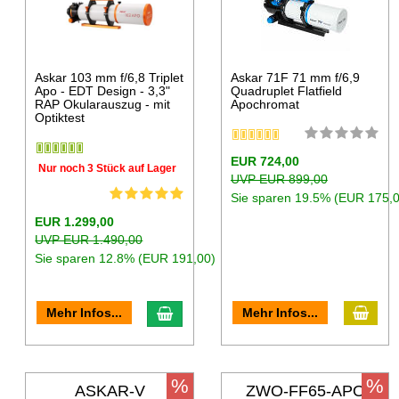
Askar 103 mm f/6,8 Triplet
Askar 71F 71 mm f/6,9
Apo - EDT Design - 3,3"
Quadruplet Flatfield
RAP Okularauszug - mit
Apochromat
Optiktest
EUR 724,00
Nur noch 3 Stück auf Lager
UVP EUR 899,00
Sie sparen 19.5% (EUR 175,0
EUR 1.299,00
UVP EUR 1.490,00
Sie sparen 12.8% (EUR 191,00)
Mehr Infos...
Mehr Infos...
%
%
ASKAR-V
ZWO-FF65-APO