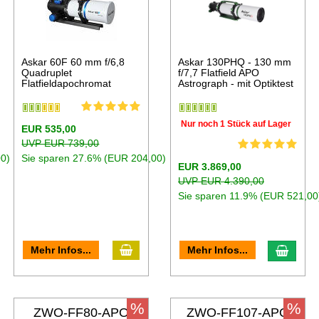
Askar 60F 60 mm f/6,8
Askar 130PHQ - 130 mm
Quadruplet
f/7,7 Flatfield APO
Flatfieldapochromat
Astrograph - mit Optiktest
Nur noch 1 Stück auf Lager
EUR 535,00
UVP EUR 739,00
0)
Sie sparen 27.6% (EUR 204,00)
EUR 3.869,00
UVP EUR 4.390,00
Sie sparen 11.9% (EUR 521,00
Mehr Infos...
Mehr Infos...
%
%
ZWO-FF80-APO
ZWO-FF107-APO