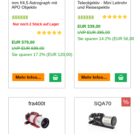
mm f/4,5 Astrograph mit
Teleobjektiv - Mini Leitrohr
APO Objektiv
und Reisespektiv
Nur noch 2 Stück auf Lager
EUR 339,00
UVP EUR 395,00
Sie sparen 14.2% (EUR 56,00
EUR 579,00
UVP EUR 699,00
Sie sparen 17.2% (EUR 120,00)
Mehr Infos...
Mehr Infos...
%
fra400t
SQA70