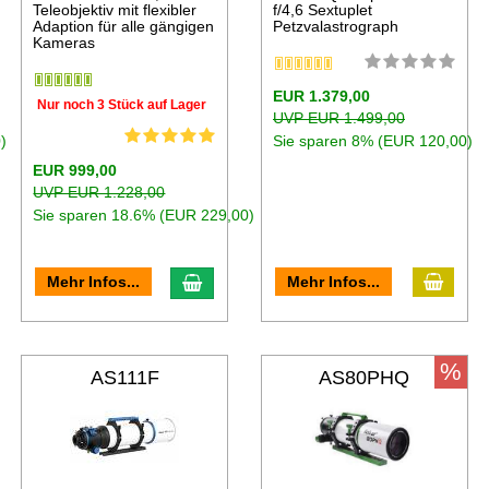
Teleobjektiv mit flexibler
f/4,6 Sextuplet
Adaption für alle gängigen
Petzvalastrograph
Kameras
EUR 1.379,00
Nur noch 3 Stück auf Lager
UVP EUR 1.499,00
)
Sie sparen 8% (EUR 120,00)
EUR 999,00
UVP EUR 1.228,00
Sie sparen 18.6% (EUR 229,00)
Mehr Infos...
Mehr Infos...
%
AS111F
AS80PHQ