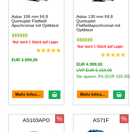
Askar 106 mm f/4,8
Askar 130 mm f/4,8
Quintuplet Flatfield
Quintuplet
Apochromat mit Optiktest
Flatfieldapochromat mit
Optiktest
Nur noch 1 Stück auf Lager
Nur noch 1 Stück auf Lager
EUR 3.999,00
EUR 4.999,00
UVP EUR 5.154,00
Sie sparen 3% (EUR 155,00)
Mehr Infos...
Mehr Infos...
%
%
AS103APO
AS71F