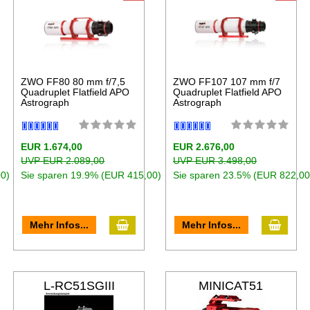
ZWO FF80 80 mm f/7,5
ZWO FF107 107 mm f/7
Quadruplet Flatfield APO
Quadruplet Flatfield APO
Astrograph
Astrograph
EUR 1.674,00
EUR 2.676,00
UVP EUR 2.089,00
UVP EUR 3.498,00
0)
Sie sparen 19.9% (EUR 415,00)
Sie sparen 23.5% (EUR 822,00
Mehr Infos...
Mehr Infos...
L-RC51SGIII
MINICAT51