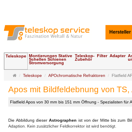
Hersteller
Montierungen Stative
Teleskop-
Filter
Adapter
A
Teleskope
Schellen Schienen
Zubehör
u
Stromversorgung
Startseite
Teleskope
APOchromatische Refraktoren
Flatfield A
Apos mit Bildfeldebnung von TS, A
Flatfield Apos von 30 mm bis 151 mm Öffnung - Spezialisten für A
Die Abbildung dieser
Astrographen
ist von der Mitte bis zum Bi
Adaption. Kein zusätzlicher Feldkorrektor ist wird benötigt.