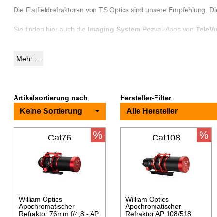
Die Flatfieldrefraktoren von TS Optics sind unsere Empfehlung. Die
Sie finden hier auch die
Imaging System
Pezval-Apos von
TeleV
Individueller Test der Optik und Mechanik vor Versand für u
Teleskop, mit dem Sie von Anfang an Freude haben. Bitte teilen Sie
Mehr ...
Artikelsortierung nach
:
Hersteller-Filter
:
Keine Sortierung
Alle Hersteller
%
%
Cat76
Cat108
William Optics
William Optics
Apochromatischer
Apochromatischer
Refraktor 76mm f/4,8 - AP
Refraktor AP 108/518