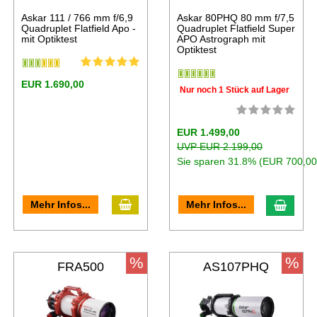
Askar 111 / 766 mm f/6,9
Askar 80PHQ 80 mm f/7,5
Quadruplet Flatfield Apo -
Quadruplet Flatfield Super
mit Optiktest
APO Astrograph mit
Optiktest
EUR 1.690,00
Nur noch 1 Stück auf Lager
EUR 1.499,00
UVP EUR 2.199,00
Sie sparen 31.8% (EUR 700,00
Mehr Infos...
Mehr Infos...
%
%
FRA500
AS107PHQ