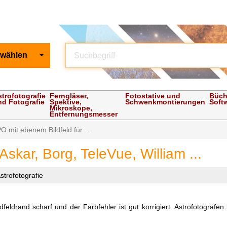
 wählen
strofotografie
Ferngläser,
Fotostative und
Büch
nd Fotografie
Spektive,
Schwenkmontierungen
Soft
Mikroskope,
Entfernungsmesser
PO mit ebenem Bildfeld für ...
skar, Borg, TeleVue, William ...
strofotografie
ldfeldrand scharf und der Farbfehler ist gut korrigiert. Astrofotogra