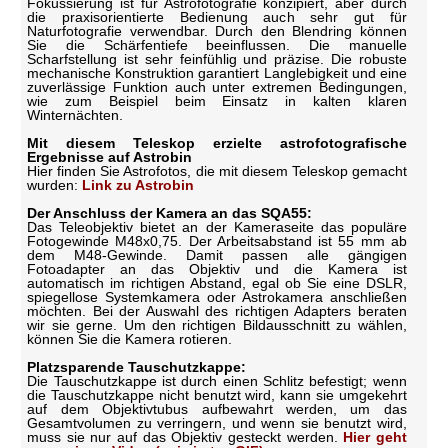
Fokussierung ist für Astrofotografie konzipiert, aber durch
die praxisorientierte Bedienung auch sehr gut für
Naturfotografie verwendbar. Durch den Blendring können
Sie die Schärfentiefe beeinflussen. Die manuelle
Scharfstellung ist sehr feinfühlig und präzise. Die robuste
mechanische Konstruktion garantiert Langlebigkeit und eine
zuverlässige Funktion auch unter extremen Bedingungen,
wie zum Beispiel beim Einsatz in kalten klaren
Winternächten.
Mit diesem Teleskop erzielte astrofotografische
Ergebnisse auf Astrobin
Hier finden Sie Astrofotos, die mit diesem Teleskop gemacht
wurden:
Link zu Astrobin
Der Anschluss der Kamera an das SQA55:
Das Teleobjektiv bietet an der Kameraseite das populäre
Fotogewinde M48x0,75. Der Arbeitsabstand ist 55 mm ab
dem M48-Gewinde. Damit passen alle gängigen
Fotoadapter an das Objektiv und die Kamera ist
automatisch im richtigen Abstand, egal ob Sie eine DSLR,
spiegellose Systemkamera oder Astrokamera anschließen
möchten. Bei der Auswahl des richtigen Adapters beraten
wir sie gerne. Um den richtigen Bildausschnitt zu wählen,
können Sie die Kamera rotieren.
Platzsparende Tauschutzkappe:
Die Tauschutzkappe ist durch einen Schlitz befestigt; wenn
die Tauschutzkappe nicht benutzt wird, kann sie umgekehrt
auf dem Objektivtubus aufbewahrt werden, um das
Gesamtvolumen zu verringern, und wenn sie benutzt wird,
muss sie nur auf das Objektiv gesteckt werden.
Hier geht