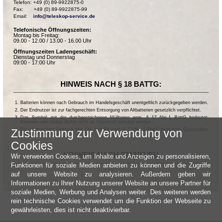
Telefon: +49 (0) 89-9922875-0

Fax:       +49 (0) 89-9922875-99

Email:    
info@teleskop-service.de
Telefonische Öffnungszeiten:
Montag bis Freitag:
09.00 - 12.00 / 13.00 - 16.00 Uhr
Öffnungszeiten Ladengeschäft:
Dienstag und Donnerstag
09:00 - 17:00 Uhr
HINWEIS NACH § 18 BATTG:
Batterien können nach Gebrauch im Handelsgeschäft unentgeltlich zurückgegeben werden.
Der Endnutzer ist zur fachgerechten Entsorgung von Altbatterien gesetzlich verpflichtet.
Das Symbol mit der durchgestrichenen Mülltonne gem. § 17 Abs.1 BattG bedeutet:
Batterien oder Akkus dürfen nicht im Hausmüll entsorgt werden.
Zustimmung zur Verwendung von
Die chemischen Symbole Hg, Cd, und Pb nach § 17 Abs.3 BattG bedeuten: Quecksilber,
Cadmium und Blei.
Cookies
HINWEIS NACH 2013/11/EU
Wir verwenden Cookies, um Inhalte und Anzeigen zu personalisieren,
Funktionen für soziale Medien anbieten zu können und die Zugriffe
auf unsere Website zu analysieren. Außerdem geben wir
Informationen zu Ihrer Nutzung unserer Website an unsere Partner für
soziale Medien, Werbung und Analysen weiter. Des weiteren werden
rein technische Cookies verwendet um die Funktion der Webseite zu
gewährleisten, dies ist nicht deaktivierbar.