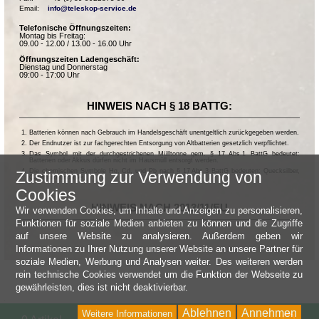
Email:    
info@teleskop-service.de
Telefonische Öffnungszeiten:
Montag bis Freitag:
09.00 - 12.00 / 13.00 - 16.00 Uhr
Öffnungszeiten Ladengeschäft:
Dienstag und Donnerstag
09:00 - 17:00 Uhr
HINWEIS NACH § 18 BATTG:
Batterien können nach Gebrauch im Handelsgeschäft unentgeltlich zurückgegeben werden.
Der Endnutzer ist zur fachgerechten Entsorgung von Altbatterien gesetzlich verpflichtet.
Das Symbol mit der durchgestrichenen Mülltonne gem. § 17 Abs.1 BattG bedeutet:
Batterien oder Akkus dürfen nicht im Hausmüll entsorgt werden.
Die chemischen Symbole Hg, Cd, und Pb nach § 17 Abs.3 BattG bedeuten: Quecksilber,
Zustimmung zur Verwendung von
Cadmium und Blei.
Cookies
HINWEIS NACH 2013/11/EU
Wir verwenden Cookies, um Inhalte und Anzeigen zu personalisieren,
Funktionen für soziale Medien anbieten zu können und die Zugriffe
auf unsere Website zu analysieren. Außerdem geben wir
Informationen zu Ihrer Nutzung unserer Website an unsere Partner für
soziale Medien, Werbung und Analysen weiter. Des weiteren werden
rein technische Cookies verwendet um die Funktion der Webseite zu
gewährleisten, dies ist nicht deaktivierbar.
Ablehnen
Annehmen
Weitere Informationen