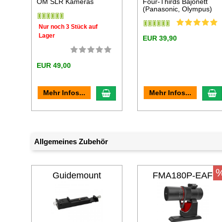
OM SLR Kameras
Four-Thirds Bajonett
(Panasonic, Olympus)
Nur noch 3 Stück auf
Lager
EUR 39,90
EUR 49,00
In den Warenkorb
I
Mehr Infos...
Mehr Infos...
Allgemeines Zubehör
Guidemount
FMA180P-EAF