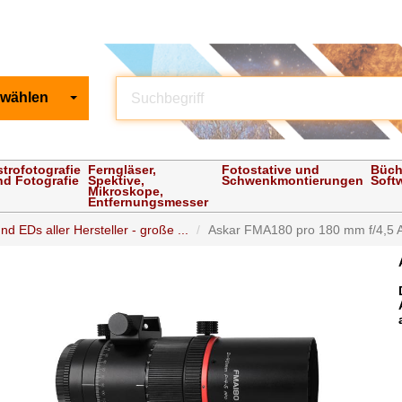
 wählen
strofotografie
Ferngläser,
Fotostative und
Büch
nd Fotografie
Spektive,
Schwenkmontierungen
Soft
Mikroskope,
Entfernungsmesser
nd EDs aller Hersteller - große ...
Askar FMA180 pro 180 mm f/4,5 As