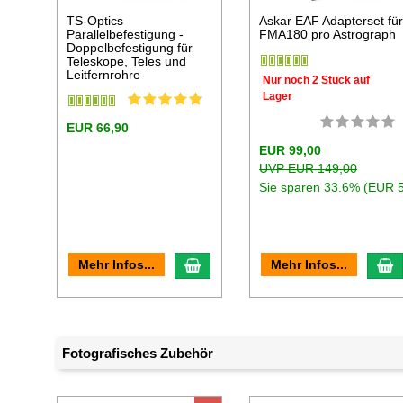
TS-Optics
Askar EAF Adapterset fü
Parallelbefestigung -
FMA180 pro Astrograph
Doppelbefestigung für
Teleskope, Teles und
Leitfernrohre
Nur noch 2 Stück auf
Lager
EUR 66,90
EUR 99,00
UVP EUR 149,00
Sie sparen 33.6% (EUR 
In den Warenkorb
I
Mehr Infos...
Mehr Infos...
Fotografisches Zubehör