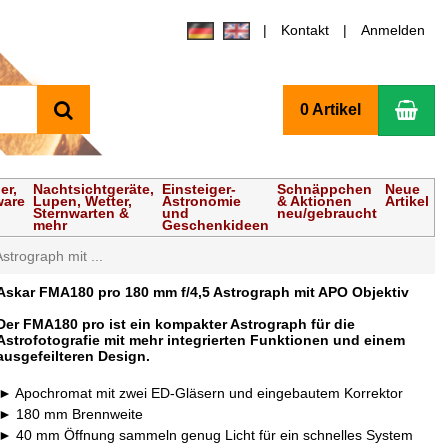
Kontakt
Anmelden
Suchen
Wa
0 Artikel
er,
Nachtsichtgeräte,
Einsteiger-
Schnäppchen
Neue
ware
Lupen, Wetter,
Astronomie
& Aktionen
Artikel
Sternwarten &
und
neu/gebraucht
mehr
Geschenkideen
trograph mit ...
Askar FMA180 pro 180 mm f/4,5 Astrograph mit APO Objektiv
Der FMA180 pro ist ein kompakter Astrograph für die
Astrofotografie mit mehr integrierten Funktionen und einem
ausgefeilteren Design.
Apochromat mit zwei ED-Gläsern und eingebautem Korrektor
180 mm Brennweite
40 mm Öffnung sammeln genug Licht für ein schnelles System