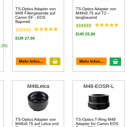
TS-Optics Adapter von
TS-Optics Adapter von
M48 Filtergewinde auf
M48x0,75 auf T2 -
Canon EF - EOS
langbauend
Bajonett
EUR 25,90
EUR 27,90
,00)
In den Warenkorb
n den Warenkorb
In d
Mehr Infos...
Mehr Infos...
M48Leica
M48-EOSR-L
TS-Optics Adapter von
TS-Optics T-Ring M48
M48x0,75 auf Leica und
Adapter für Canon EOS