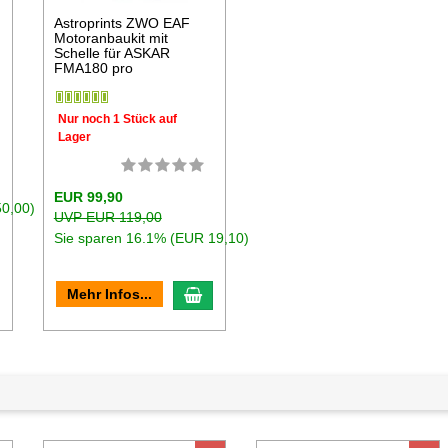
r
Astroprints ZWO EAF
Motoranbaukit mit
Schelle für ASKAR
FMA180 pro
Nur noch 1 Stück auf
Lager
EUR 99,90
50,00)
UVP EUR 119,00
Sie sparen 16.1% (EUR 19,10)
n den Warenkorb
In den Warenkorb
Mehr Infos...