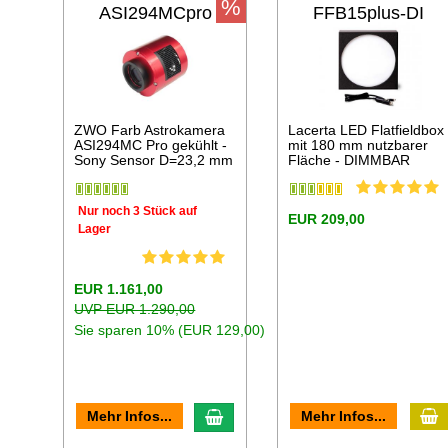
%
ASI294MCpro
FFB15plus-DI
ZWO Farb Astrokamera
Lacerta LED Flatfieldbox
ASI294MC Pro gekühlt -
mit 180 mm nutzbarer
Sony Sensor D=23,2 mm
Fläche - DIMMBAR
Nur noch 3 Stück auf
EUR 209,00
Lager
EUR 1.161,00
UVP EUR 1.290,00
Sie sparen 10% (EUR 129,00)
I
In den Warenkorb
Mehr Infos...
Mehr Infos...