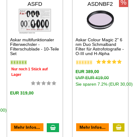
%
ASFD
ASDNBF2
Askar multifunktionaler
Askar Colour Magic 2" 6
Filterwechsler -
nm Duo Schmalband
Filterschublade - 10-Teile
Filter für Astrofotografie -
Set
O-III und H-Alpha
Nur noch 1 Stück auf
EUR 389,00
Lager
UVP EUR 419,00
Sie sparen 7.2% (EUR 30,00)
EUR 319,00
,00)
In den
en Warenkorb
In den Warenkorb
Mehr Infos...
Mehr Infos...