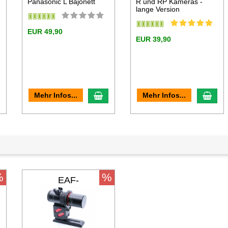
Panasonic L Bajonett
R und RP Kameras -
lange Version
EUR 49,90
EUR 39,90
n den Warenkorb
In den Warenkorb
In d
Mehr Infos...
Mehr Infos...
%
%
EAF-
FMA180PRO