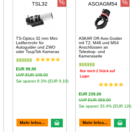
%
%
TSL32
ASOAGM54
TS-Optics 32 mm Mini
ASKAR Off-Axis-Guider
Leitfernrohr für
mit T2, M48 und M54
Autoguider und ZWO
Anschlüssen an
oder ToupTek Kameras
Teleskop- und
Kameraseite
EUR 99,90
Nur noch 2 Stück auf
UVP EUR 109,00
Lager
Sie sparen 8.3% (EUR 9,10)
EUR 239,00
UVP EUR 359,00
Sie sparen 33.4% (EUR 120
n den Warenkorb
In den Warenkorb
In d
Mehr Infos...
Mehr Infos...