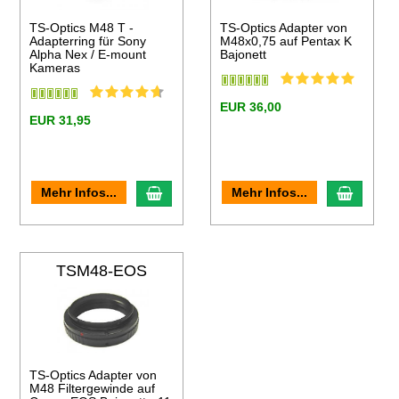
TS-Optics M48 T -
TS-Optics Adapter von
Adapterring für Sony
M48x0,75 auf Pentax K
Alpha Nex / E-mount
Bajonett
Kameras
EUR 36,00
EUR 31,95
en Warenkorb
In den Warenkorb
In den
Mehr Infos...
Mehr Infos...
TSM48-EOS
TS-Optics Adapter von
M48 Filtergewinde auf