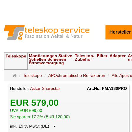
Hersteller
Montierungen Stative
Teleskop-
Filter
Adapter
A
Teleskope
Schellen Schienen
Zubehör
u
Stromversorgung
Startseite
Teleskope
APOchromatische Refraktoren
Alle Apos u
Hersteller:
Askar Sharpstar
Art.Nr.: FMA180PRO
EUR 579,00
UVP EUR 699,00
Sie sparen 17.2% (EUR 120,00)
inkl. 19 % MwSt (DE)