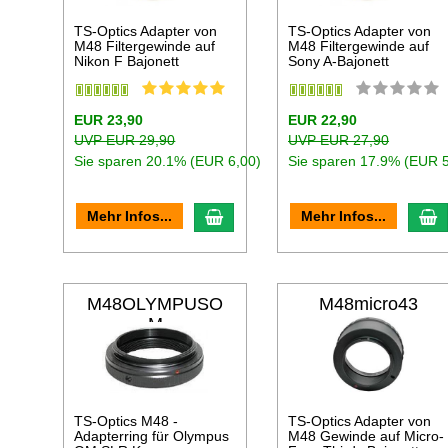
TS-Optics Adapter von
TS-Optics Adapter von
M48 Filtergewinde auf
M48 Filtergewinde auf
Nikon F Bajonett
Sony A-Bajonett
EUR 23,90
EUR 22,90
UVP EUR 29,90
UVP EUR 27,90
Sie sparen 20.1% (EUR 6,00)
Sie sparen 17.9% (EUR 5
In den Warenkorb
I
Mehr Infos...
Mehr Infos...
M48OLYMPUSO
M48micro43
M
TS-Optics M48 -
TS-Optics Adapter von
Adapterring für Olympus
M48 Gewinde auf Micro-