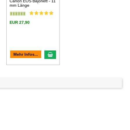
Canon EOS Bajonett - 11
mm Länge
EUR 27,90
en Warenkorb
In den Warenkorb
Mehr Infos...