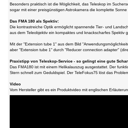
Besonders praktisch ist die Möglichkeit, das Teleskop im Suche
sogar mit einer preisgünstigen Astrokamera die komplette Sonne ab
Das FMA 180 als Spektiv:
Die kontrastreiche Optik ermöglicht spannende Tier- und Lands
aus dem Teleobjektiv ein kompaktes und knackscharfes Spektiv ge
Mit der "Extension tube 1" aus dem Bild "Anwendungsmöglichkeite
aber "Extension tube 1" durch "Reducer connection adapter" (di
Praxistipp von Teleskop-Service - so gelingt eine gute Schar
Das FMA180 ist mit einem Helikalauszug ausgestattet. Der funkti
Stern schnell zum Geduldspiel. Der TeleFokus75 löst das Problem
Video
Vom Hersteller gibt es ein Produktvideo mit englischen Erläuteru