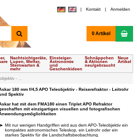
Kontakt
Anmelden
Suchen
Wa
0 Artikel
er,
Nachtsichtgeräte,
Einsteiger-
Schnäppchen
Neue
ware
Lupen, Wetter,
Astronomie
& Aktionen
Artikel
Sternwarten &
und
neu/gebraucht
mehr
Geschenkideen
jektiv - ...
Askar 180 mm f/4,5 APO Teleobjektiv - Reiserefraktor - Leitrohr
und Spektiv
Askar hat mit dem FMA180 einen Triplet APO Refraktor
geschaffen mit einzigartigen visuellen und fotografischen
Anwendungsmöglichkeiten
Mit nur wenigen Handgriffen wird aus dem APO-Teleobjektiv ein
kompaktes astronomisches Teleskop, ein Leitrohr oder ein
starkes Spektiv für die Landschaftsbeobachtung.