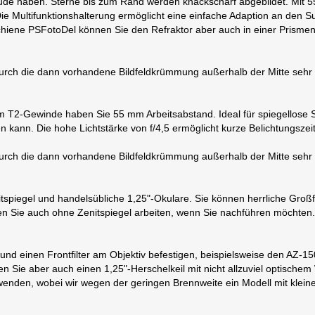
eude haben. Sterne bis zum Rand werden knackscharf abgebildet. Mit 
e Multifunktionshalterung ermöglicht eine einfache Adaption an den S
hiene PSFotoDel können Sie den Refraktor aber auch in einer Prisme
urch die dann vorhandene Bildfeldkrümmung außerhalb der Mitte sehr 
b dem T2-Gewinde haben Sie 55 mm Arbeitsabstand. Ideal für spiegello
en kann. Die hohe Lichtstärke von f/4,5 ermöglicht kurze Belichtungszei
rch die dann vorhandene Bildfeldkrümmung außerhalb der Mitte sehr w
nitspiegel und handelsübliche 1,25"-Okulare. Sie können herrliche Gr
en Sie auch ohne Zenitspiegel arbeiten, wenn Sie nachführen möchten
nd einen Frontfilter am Objektiv befestigen, beispielsweise den AZ-15
n Sie aber auch einen 1,25"-Herschelkeil mit nicht allzuviel optisch
wenden, wobei wir wegen der geringen Brennweite ein Modell mit klei