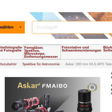
 wählen
trofotografie
Fotostative und
Büch
Ferngläser,
d Fotografie
Schwenkmontierungen
Soft
Spektive,
Mikroskope,
Entfernungsmesser
tivzubehör
Spektive für Astronomie
Askar 180 mm f/4,5 APO Teleob