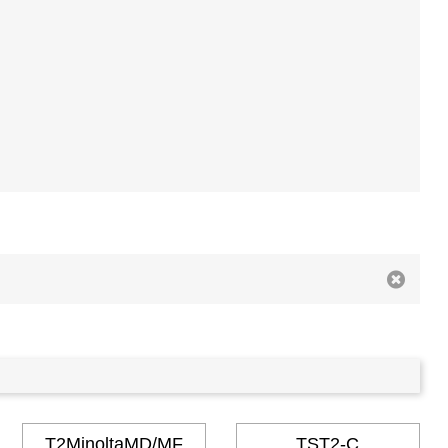
T2MinoltaMD/MF
TST2-C