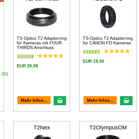
TS-Optics T2 Adapterring
TS-Optics T2 Adapterring
für Kameras mit FOUR
für CANON FD Kameras
THIRDS Anschluss
EUR 19,90
EUR 26,98
,00)
n den Warenkorb
In den Warenkorb
In d
Mehr Infos...
Mehr Infos...
T2Nex
T2OlympusOM