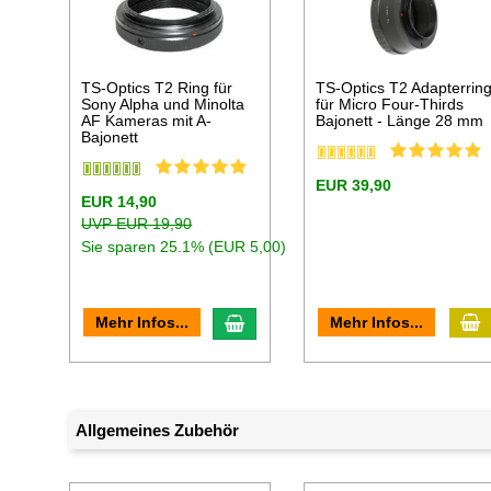
TS-Optics T2 Ring für
TS-Optics T2 Adapterrin
Sony Alpha und Minolta
für Micro Four-Thirds
AF Kameras mit A-
Bajonett - Länge 28 mm
Bajonett
EUR 39,90
EUR 14,90
UVP EUR 19,90
Sie sparen 25.1% (EUR 5,00)
I
In den Warenkorb
Mehr Infos...
Mehr Infos...
Allgemeines Zubehör