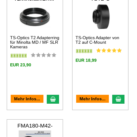
TS-Optics T2 Adapterring
TS-Optics Adapter von
für Minolta MD / MF SLR
T2 auf C-Mount
Kameras
EUR 18,99
EUR 23,90
en Warenkorb
In den Warenkorb
In den
Mehr Infos...
Mehr Infos...
FMA180-M42-
M48