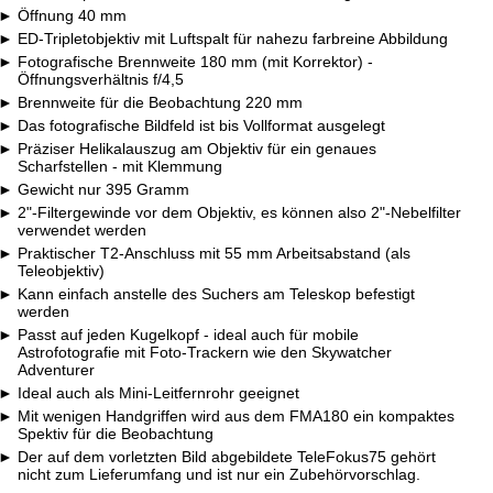
Öffnung 40 mm
ED-Tripletobjektiv mit Luftspalt für nahezu farbreine Abbildung
Fotografische Brennweite 180 mm (mit Korrektor) -
Öffnungsverhältnis f/4,5
Brennweite für die Beobachtung 220 mm
Das fotografische Bildfeld ist bis Vollformat ausgelegt
Präziser Helikalauszug am Objektiv für ein genaues
Scharfstellen - mit Klemmung
Gewicht nur 395 Gramm
2"-Filtergewinde vor dem Objektiv, es können also 2"-Nebelfilter
verwendet werden
Praktischer T2-Anschluss mit 55 mm Arbeitsabstand (als
Teleobjektiv)
Kann einfach anstelle des Suchers am Teleskop befestigt
werden
Passt auf jeden Kugelkopf - ideal auch für mobile
Astrofotografie mit Foto-Trackern wie den Skywatcher
Adventurer
Ideal auch als Mini-Leitfernrohr geeignet
Mit wenigen Handgriffen wird aus dem FMA180 ein kompaktes
Spektiv für die Beobachtung
Der auf dem vorletzten Bild abgebildete TeleFokus75 gehört
nicht zum Lieferumfang und ist nur ein Zubehörvorschlag.