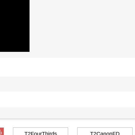
%
T2FourThirds
T2CanonFD