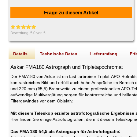
Frage zu diesem Artikel
Bewertung:
5.0
von 5
Details..
Technische Daten..
Lieferumfang..
Erf
Askar FMA180 Astrograph und Tripletapochromat
Der FMA180 von Askar ist ein fast farbreiner Triplet-APO-Refrak
kontrastreiches Bild und erfüllt auch hohe Ansprüche im Bereich
und 220 mm (f/5,5) Brennweite zu einem professionellen APO-Tele
aufwendige Multivergütung sorgen für kontrastreiche und brillante
Filtergewindes vor dem Objektiv.
Mit diesem Teleskop erzielte astrofotografische Ergebnisse 
Hier finden Sie einige Astrofotografien, die mit diesem Telesko
Das FMA 180 f/4,5 als Astrograph für Astrofotografie: