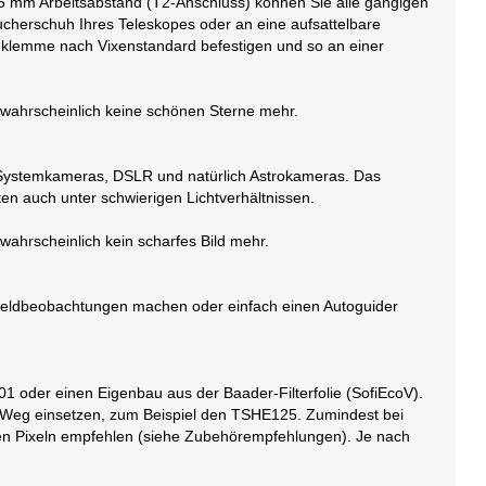
55 mm Arbeitsabstand (T2-Anschluss) können Sie alle gängigen
ucherschuh Ihres Teleskopes oder an eine aufsattelbare
nklemme nach Vixenstandard befestigen und so an einer
wahrscheinlich keine schönen Sterne mehr.
se Systemkameras, DSLR und natürlich Astrokameras. Das
ten auch unter schwierigen Lichtverhältnissen.
ahrscheinlich kein scharfes Bild mehr.
oßfeldbeobachtungen machen oder einfach einen Autoguider
.
01 oder einen Eigenbau aus der Baader-Filterfolie (SofiEcoV).
em Weg einsetzen, zum Beispiel den TSHE125. Zumindest bei
nen Pixeln empfehlen (siehe Zubehörempfehlungen). Je nach