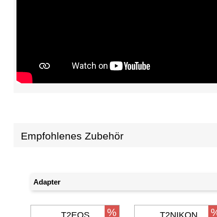
Empfohlenes Zubehör
Adapter
%
T2EOS
T2NIKON