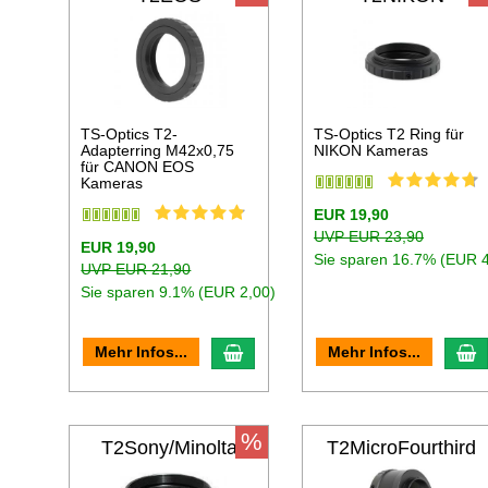
TS-Optics T2-
TS-Optics T2 Ring für
Adapterring M42x0,75
NIKON Kameras
für CANON EOS
Kameras
EUR 19,90
UVP EUR 23,90
EUR 19,90
Sie sparen 16.7% (EUR 4
UVP EUR 21,90
Sie sparen 9.1% (EUR 2,00)
In den Warenkorb
I
Mehr Infos...
Mehr Infos...
%
T2Sony/Minolta
T2MicroFourthird
s