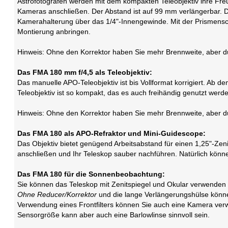
Astrofotografen werden mit dem kompakten Teleobjektiv ihre Fr
Kameras anschließen. Der Abstand ist auf 99 mm verlängerbar. Di
Kamerahalterung über das 1/4"-Innengewinde. Mit der Prismensc
Montierung anbringen.
Hinweis: Ohne den Korrektor haben Sie mehr Brennweite, aber d
Das FMA 180 mm f/4,5 als Teleobjektiv:
Das manuelle APO-Teleobjektiv ist bis Vollformat korrigiert. A
Teleobjektiv ist so kompakt, das es auch freihändig genutzt werd
Hinweis: Ohne den Korrektor haben Sie mehr Brennweite, aber du
Das FMA 180 als APO-Refraktor und Mini-Guidescope:
Das Objektiv bietet genügend Arbeitsabstand für einen 1,25"-Ze
anschließen und Ihr Teleskop sauber nachführen. Natürlich könn
Das FMA 180 für die Sonnenbeobachtung:
Sie können das Teleskop mit Zenitspiegel und Okular verwenden u
Ohne Reducer/Korrektor
und die lange Verlängerungshülse könne
Verwendung eines Frontfilters können Sie auch eine Kamera ver
Sensorgröße kann aber auch eine Barlowlinse sinnvoll sein.