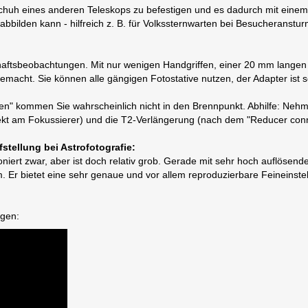
rschuh eines anderen Teleskops zu befestigen und es dadurch mit einem
bilden kann - hilfreich z. B. für Volkssternwarten bei Besucheransturm 
chaftsbeobachtungen. Mit nur wenigen Handgriffen, einer 20 mm lang
macht. Sie können alle gängigen Fotostative nutzen, der Adapter ist 
n" kommen Sie wahrscheinlich nicht in den Brennpunkt. Abhilfe: Nehme
rekt am Fokussierer) und die T2-Verlängerung (nach dem "Reducer conn
fstellung bei Astrofotografie:
oniert zwar, aber ist doch relativ grob. Gerade mit sehr hoch auflöse
. Er bietet eine sehr genaue und vor allem reproduzierbare Feineinstel
ngen: