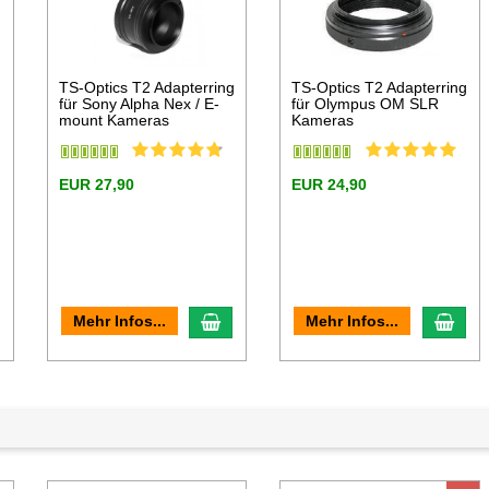
g
TS-Optics T2 Adapterring
TS-Optics T2 Adapterring
für Sony Alpha Nex / E-
für Olympus OM SLR
mount Kameras
Kameras
EUR 27,90
EUR 24,90
n den Warenkorb
In den Warenkorb
In d
Mehr Infos...
Mehr Infos...