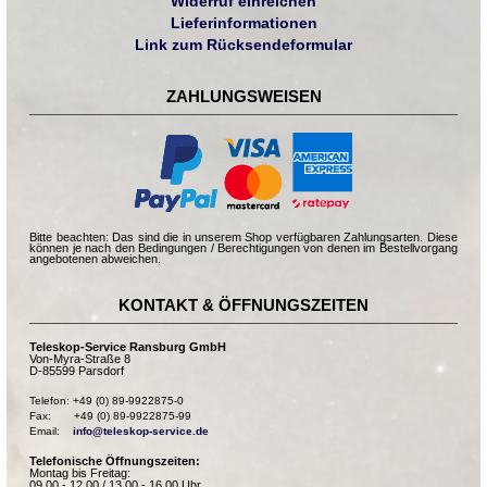
Widerruf einreichen
Lieferinformationen
Link zum Rücksendeformular
ZAHLUNGSWEISEN
Bitte beachten: Das sind die in unserem Shop verfügbaren Zahlungsarten. Diese
können je nach den Bedingungen / Berechtigungen von denen im Bestellvorgang
angebotenen abweichen.
KONTAKT & ÖFFNUNGSZEITEN
Teleskop-Service Ransburg GmbH
Von-Myra-Straße 8
D-85599 Parsdorf
Telefon: +49 (0) 89-9922875-0

Fax:       +49 (0) 89-9922875-99

Email:    
info@teleskop-service.de
Telefonische Öffnungszeiten:
Montag bis Freitag:
09.00 - 12.00 / 13.00 - 16.00 Uhr