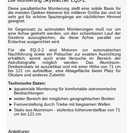
Die Montierung Skywatcher EQ3-2:
Diese parallaktische Montierung stellt eine solide Basis für
die meisten Optiken kleinerer bis mittlerer Größe dar und ist
sehr gut für schöne Spaziergänge am nächtlichen Himmel
geeignet.
Im Gegensatz zu azimutalen Montierungen muß nur um
eine Achse gedreht werden, um den scheinbaren Lauf der
Gestirne auszugleichen, da diese Achse parallel zur
Erdachse ausgerichtet wird.
Für die EQ-3-2 sind Motoren zur automatischen
Nachführung sowie ein Polsucher zur exakten Ausrichtung
erhältlich, womit auch erste Versuche im Bereich der
Astrofotografie möglich werden. Das Aluminium-
Dreibeinstativ ist ausziehbar und mit einer Höhe von 71 cm
bis 121 cm aufstellbar, eine Ablagefläche bietet Platz für
Okulare und anderes Zubehör.
Technische Daten:
äquatoriale Montierung für komfortable astronomische
Beobachtungen
weiter Bereich der möglichen geographischen Breiten
Feinverstellung durch Triebe mit biegsamen Wellen
Stativ aus Aluminium - stufenlos höhenverstellbar von 71
cm bis 121 cm
Anleitung: