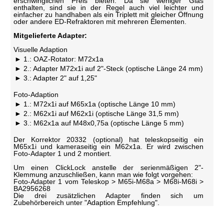
erschwinglichen Preis bieten. Da sie weniger Glas
enthalten, sind sie in der Regel auch viel leichter und
einfacher zu handhaben als ein Triplett mit gleicher Öffnung
oder andere ED-Refraktoren mit mehreren Elementen.
Mitgelieferte Adapter:
Visuelle Adaption
1.: OAZ-Rotator: M72x1a
2.: Adapter M72x1i auf 2"-Steck (optische Länge 24 mm)
3.: Adapter 2" auf 1,25"
Foto-Adaption
1.: M72x1i auf M65x1a (optische Länge 10 mm)
2.: M62x1i auf M62x1i (optische Länge 31,5 mm)
3.: M62x1a auf M48x0,75a (optische Länge 5 mm)
Der Korrektor 20332 (optional) hat teleskopseitig ein
M65x1i und kameraseitig ein M62x1a. Er wird zwischen
Foto-Adapter 1 und 2 montiert.
Um einen ClickLock anstelle der serienmäßigen 2"-
Klemmung anzuschließen, kann man wie folgt vorgehen:
Foto-Adapter 1 vom Teleskop > M65i-M68a > M68i-M68i >
BA2956268
Die drei zusätzlichen Adapter finden sich um
Zubehörbereich unter "Adaption Empfehlung".