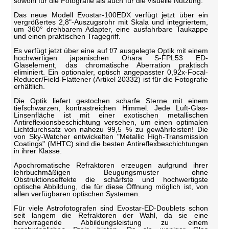
sowohl für die Fotografie als auch für die visuelle Nutzung.
Das neue Modell Evostar-100EDX verfügt jetzt über ein
vergrößertes 2,8"-Auszugsrohr mit Skala und integriertem,
um 360° drehbarem Adapter, eine ausfahrbare Taukappe
und einen praktischen Tragegriff.
Es verfügt jetzt über eine auf f/7 ausgelegte Optik mit einem
hochwertigen japanischen Ohara S-FPL53 ED-
Glaselement, das chromatische Aberration praktisch
eliminiert. Ein optionaler, optisch angepasster 0,92x-Focal-
Reducer/Field-Flattener (Artikel 20332) ist für die Fotografie
erhältlich.
Die Optik liefert gestochen scharfe Sterne mit einem
tiefschwarzen, kontrastreichen Himmel. Jede Luft-Glas-
Linsenfläche ist mit einer exotischen metallischen
Antireflexionsbeschichtung versehen, um einen optimalen
Lichtdurchsatz von nahezu 99,5 % zu gewährleisten! Die
von Sky-Watcher entwickelten "Metallic High-Transmission
Coatings" (MHTC) sind die besten Antireflexbeschichtungen
in ihrer Klasse.
Apochromatische Refraktoren erzeugen aufgrund ihrer
lehrbuchmäßigen Beugungsmuster ohne
Obstruktionseffekte die schärfste und hochwertigste
optische Abbildung, die für diese Öffnung möglich ist, von
allen verfügbaren optischen Systemen.
Für viele Astrofotografen sind Evostar-ED-Doublets schon
seit langem die Refraktoren der Wahl, da sie eine
hervorragende Abbildungsleistung zu einem