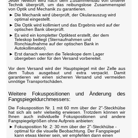
Jeder Newton wird nach dem Zusammenbau von unserer
Technik überprüft, um das reibungslose Zusammenspiel
von Optik und Mechanik zu garantieren.
Die Mechanik wird überprüft, der Okularauszug wird
optimal eingestellt.
Die Optik wird kollimiert und das Ergebnis wird auf der
optischen Bank überprüft.
Es wird ein kompletter Optiktest erstellt, der dem
Teleskop beiliegt (Sternaufnahmen und
Ronchiaufnahme auf der optischen Bank in
Autokollimation).
Erst danach werden die Teleskope dem Lager
übergeben oder für den Versand vorbereitet.
Vor dem Versand wird der Hauptspiegel mit der Zelle aus
dem Tubus ausgebaut und extra verpackt. Damit
garantieren wir einen sicheren Versand und vermeiden
unnötige Transportschäden.
Weitere Fokuspositionen und Änderung des
Fangspiegeldurchmessers:
Die Fokusposition Nr. 1 mit 60 mm über der 2"-Steckhülse
hat sich als sehr vielseitig erwiesen. Trotzdem können wir
Ihnen auch individuelle Fokuspositionen und andere
Fangspiegelgrößen ohne Aufpreis anbieten:
Fokusposition Nr. 2: 30 mm über der 2"-Steckhülse -
optimal für die visuelle Beobachtung. Der Fangspiegel
kann etwas kleiner sein, wir empfehlen dann einen