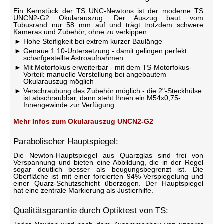
Ein Kernstück der TS UNC-Newtons ist der moderne TS
UNCN2-G2 Okularauszug. Der Auszug baut vom
Tubusrand nur 58 mm auf und trägt trotzdem schwere
Kameras und Zubehör, ohne zu verkippen.
Hohe Steifigkeit bei extrem kurzer Baulänge
Genaue 1:10-Untersetzung - damit gelingen perfekt
scharfgestellte Astroaufnahmen
Mit Motorfokus erweiterbar - mit dem TS-Motorfokus-
Vorteil: manuelle Verstellung bei angebautem
Okularauszug möglich
Verschraubung des Zubehör möglich - die 2"-Steckhülse
ist abschraubbar, dann steht Ihnen ein M54x0,75-
Innengewinde zur Verfügung.
Mehr Infos zum Okularauszug UNCN2-G2
Parabolischer Hauptspiegel:
Die Newton-Hauptspiegel aus Quarzglas sind frei von
Verspannung und bieten eine Abbildung, die in der Regel
sogar deutlich besser als beugungsbegrenzt ist. Die
Oberfläche ist mit einer forcierten 94%-Verspiegelung und
einer Quarz-Schutzschicht überzogen. Der Hauptspiegel
hat eine zentrale Markierung als Justierhilfe.
Qualitätsgarantie durch Optiktest von TS: