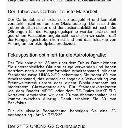
zeigt den direkten Vergleich Schultafellack-Antireflexfarbe.
Der Tubus aus Carbon - feinste Maßarbeit
Der Carbontubus ist extra solide ausgeführt und komplett
verstärkt, nicht nur um den Okularauszug. Damit sind die
Tuben deutlich steifer und die Justierstabilität ist hoch. Die
Öffnungen für die Fangspiegelspinne werden präzise mit
gedrehten Passteilen angebracht, so stellen wir sicher, daß
die Fangspiegelstreben korrekt sind und das Teleskop von
Anfang an perfekte Spikes produziert.
Fokusposition optimiert für die Astrofotografie:
Der Fokuspunkt ist 135 mm über dem Tubus. Damit können
Sie unterschiedliche Okularauszüge verwenden und haben
trotzdem noch einen komfortablen Arbeitsabstand. Mit dem
Standardauszug UNCN2-G2 bekommen Sie sogar 80 mm
Arbeitsabstand, das ermöglicht sogar die Verwendung von
Brennweitenreduzierern oder einem Binokularansatz mit
moderatem Glaswegausgleich. Für Standardkorrektoren
wie dem Baader MPCC oder dem TS-Optics MAXFIELD
Korrektor empfehlen wir den 20-mm-Abstandshalter, der
kommt zwischen Auszug. Damit erhalten Sie 60 mm
Backfokus.
Für die visuelle Beobachtung benötigen Sie eine 2"-
Verlängerung - Art.Nr. TSV235.
Der 2" TS UNCN2-G2 Okularauszug: