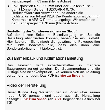
Fangspiegel mit 63 mm (kleine Achse)
Fokusposition Nr. 3: 90 mm über der 2"-Steckhülse -
damit können Sie den TS2KORRR 0,73x
Reducer/Korrektor verwenden und ändern die
Lichtstärke von f/4 auf f/2,9. Die Kombination ist dann für
Kameras bis APS-C-Format ausgelegt. Wir empfehlen
den Fangspiegel mit 70 mm (kleine Achse).
Bestellung der Sonderversionen im Shop:
Auf der letzten Seite im Bestellvorgang, wo Sie die
Bestellung abschließen können, haben Sie ein Textfeld.
Hier kopieren Sie einfach die gewünschte Fokusposition
rein. Bitte beachten Sie, dass dies dann eine
Sonderanfertigung mit Lieferzeit ist.
Zusammenbau- und Kollimationsanleitung
Das Teleskop wird sicherheitshalber in mehrere
Baugruppen zerlegt geliefert. Der Zusammenbau und die
Justage sind nicht kompliziert, Sie können sich die Anleitung
vorab herunterladen. Das PDF ist
hier zu finden
.
Video der Herstellung
Unser Kunde Jörg Weiskopf hat ein Video über seinen
neuen UNC gemacht und dabei auch die Herstellung
gezeigt:
Link zum Video
(ab
7:21
beginnt der Besuch bei
TS)