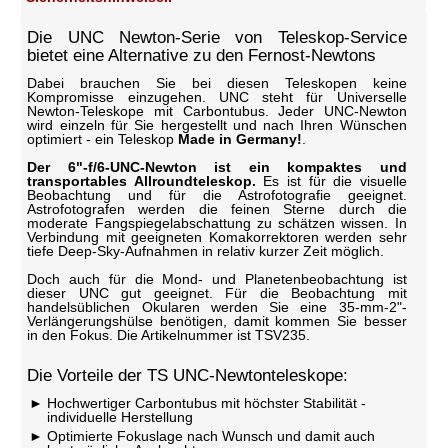
Die UNC Newton-Serie von Teleskop-Service
bietet eine Alternative zu den Fernost-Newtons
Dabei brauchen Sie bei diesen Teleskopen keine
Kompromisse einzugehen. UNC steht für Universelle
Newton-Teleskope mit Carbontubus. Jeder UNC-Newton
wird einzeln für Sie hergestellt und nach Ihren Wünschen
optimiert - ein Teleskop
Made in Germany!
.
Der 6"-f/6-UNC-Newton ist ein kompaktes und
transportables Allroundteleskop.
Es ist für die visuelle
Beobachtung und für die Astrofotografie geeignet.
Astrofotografen werden die feinen Sterne durch die
moderate Fangspiegelabschattung zu schätzen wissen. In
Verbindung mit geeigneten Komakorrektoren werden sehr
tiefe Deep-Sky-Aufnahmen in relativ kurzer Zeit möglich.
Doch auch für die Mond- und Planetenbeobachtung ist
dieser UNC gut geeignet. Für die Beobachtung mit
handelsüblichen Okularen werden Sie eine 35-mm-2"-
Verlängerungshülse benötigen, damit kommen Sie besser
in den Fokus. Die Artikelnummer ist TSV235.
Die Vorteile der TS UNC-Newtonteleskope:
Hochwertiger Carbontubus mit höchster Stabilität -
individuelle Herstellung
Optimierte Fokuslage nach Wunsch und damit auch