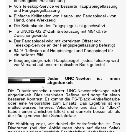
bestmögliche Ausleuchtung
Von Teleskop-Service verbesserte Hauptspiegelfassung
und Fangspiegelfassung
Einfache Kollimation von Haupt- und Fangspiegel - von
Hand, ohne Werkzeug
Die Seitenkante des Fangspiegels ist geschwärzt
TS UNCN2-G2 2"-Zahntriebauszug mit M54x0,75-
Zwischengewinde
Der Fangspiegel wird mit korrektem Offset von
Teleskop-Service an der Fangspiegelfassung befestigt
94 % Reflexion auf Hauptspiegel und Fangspiegel für
ein helleres Bild
Beugungsbegrenzter Hauptspiegel - jedes Teleskop wird
vor Versand auf unserer optischen Bank getestet
Jeder UNC-Newton ist innen
abgedunkelt
Die Tubusinnenseite unserer UNC-Newtonteleskope wird
abgedunkelt. Dies verhindert Reflexe und sorgt für einen
besseren Kontrast. Es kommt die TS-"Black"-Antireflexfarbe
oder eine Veloursfolie zum Einsatz. Das Ergebnis ist ein
mattschwarzes Inneres. Veloursfolie und das TS "Black"
haben einen ähnlichen Effekt und dunkeln besser ab als
der häufig verwendete Schultafellack.
Die Abbildung zeigt, wie dunkel die Antireflexfarbe ist. Das
Diagramm (bei den Abbildungen oben auf dieser Seite)