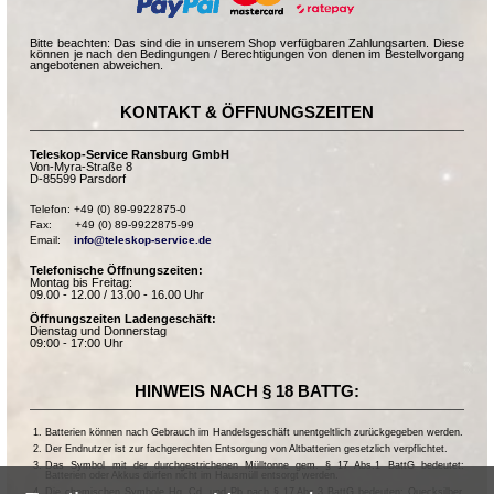
Bitte beachten: Das sind die in unserem Shop verfügbaren Zahlungsarten. Diese
können je nach den Bedingungen / Berechtigungen von denen im Bestellvorgang
angebotenen abweichen.
KONTAKT & ÖFFNUNGSZEITEN
Teleskop-Service Ransburg GmbH
Von-Myra-Straße 8
D-85599 Parsdorf
Telefon: +49 (0) 89-9922875-0

Fax:       +49 (0) 89-9922875-99

Email:    
info@teleskop-service.de
Telefonische Öffnungszeiten:
Montag bis Freitag:
09.00 - 12.00 / 13.00 - 16.00 Uhr
Öffnungszeiten Ladengeschäft:
Dienstag und Donnerstag
09:00 - 17:00 Uhr
HINWEIS NACH § 18 BATTG:
Batterien können nach Gebrauch im Handelsgeschäft unentgeltlich zurückgegeben werden.
Der Endnutzer ist zur fachgerechten Entsorgung von Altbatterien gesetzlich verpflichtet.
Das Symbol mit der durchgestrichenen Mülltonne gem. § 17 Abs.1 BattG bedeutet:
Batterien oder Akkus dürfen nicht im Hausmüll entsorgt werden.
Die chemischen Symbole Hg, Cd, und Pb nach § 17 Abs.3 BattG bedeuten: Quecksilber,