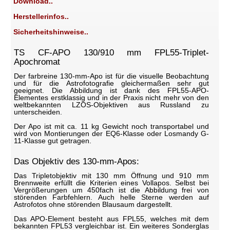
Download..
Herstellerinfos..
Sicherheitshinweise..
TS CF-APO 130/910 mm FPL55-Triplet-
Apochromat
Der farbreine 130-mm-Apo ist für die visuelle Beobachtung
und für die Astrofotografie gleichermaßen sehr gut
geeignet. Die Abbildung ist dank des FPL55-APO-
Elementes erstklassig und in der Praxis nicht mehr von den
weltbekannten LZOS-Objektiven aus Russland zu
unterscheiden.
Der Apo ist mit ca. 11 kg Gewicht noch transportabel und
wird von Montierungen der EQ6-Klasse oder Losmandy G-
11-Klasse gut getragen.
Das Objektiv des 130-mm-Apos:
Das Tripletobjektiv mit 130 mm Öffnung und 910 mm
Brennweite erfüllt die Kriterien eines Vollapos. Selbst bei
Vergrößerungen um 450fach ist die Abbildung frei von
störenden Farbfehlern. Auch helle Sterne werden auf
Astrofotos ohne störenden Blausaum dargestellt.
Das APO-Element besteht aus FPL55, welches mit dem
bekannten FPL53 vergleichbar ist. Ein weiteres Sonderglas