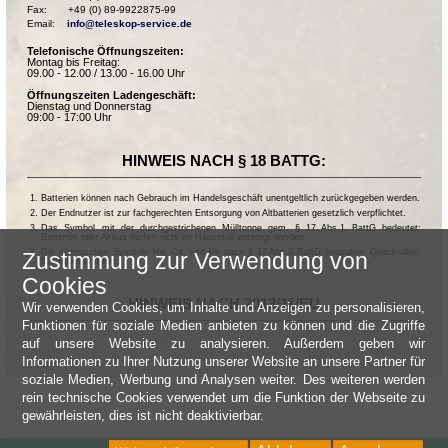
Fax:       +49 (0) 89-9922875-99

Email:    
info@teleskop-service.de
Telefonische Öffnungszeiten:
Montag bis Freitag:
09.00 - 12.00 / 13.00 - 16.00 Uhr
Öffnungszeiten Ladengeschäft:
Dienstag und Donnerstag
09:00 - 17:00 Uhr
HINWEIS NACH § 18 BATTG:
Batterien können nach Gebrauch im Handelsgeschäft unentgeltlich zurückgegeben werden.
Der Endnutzer ist zur fachgerechten Entsorgung von Altbatterien gesetzlich verpflichtet.
Das Symbol mit der durchgestrichenen Mülltonne gem. § 17 Abs.1 BattG bedeutet:
Batterien oder Akkus dürfen nicht im Hausmüll entsorgt werden.
Die chemischen Symbole Hg, Cd, und Pb nach § 17 Abs.3 BattG bedeuten: Quecksilber,
Zustimmung zur Verwendung von
Cadmium und Blei.
Cookies
HINWEIS NACH 2013/11/EU
Wir verwenden Cookies, um Inhalte und Anzeigen zu personalisieren,
Funktionen für soziale Medien anbieten zu können und die Zugriffe
auf unsere Website zu analysieren. Außerdem geben wir
Informationen zu Ihrer Nutzung unserer Website an unsere Partner für
soziale Medien, Werbung und Analysen weiter. Des weiteren werden
rein technische Cookies verwendet um die Funktion der Webseite zu
gewährleisten, dies ist nicht deaktivierbar.