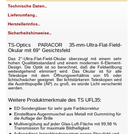
Technische Daten..
Lieferumfang..
Herstellerinfos..
Sicherheitshinweise..
TS-Optics PARACOR 35-mm-Ultra-Flat-Field-
Okular mit 69° Gesichtsfeld
Das 2"-Ultra-Flat-Field-Okular überzeugt mit einem sehr
hohen Qualitätsstandard und einem modernen 6-Element-
Design. Die Optik ist so berechnet, daß die Feldwölbung
weitestgehend eliminiert wird. Das Okular ist für alle
Teleskope mit dem Öffnungsverhältnis von f/5 oder
lichtschwächer geeignet. Bei lichtstärkeren Teleskopen wird
die Austrittspupille (AP) zu groß, es würde Licht verschenkt
werden.
Weitere Produktmerkmale des TS UFL35:
ED-Sondergläser für sehr gute Farbkorrektur
Einstellbare Augenmuschel aus Metall mit Gummiring für
die Auflage der Brille
Multivergütung auf jeder Glas-Luft-Fläche mit 99,98 %
Transmission für maximale Bildhelligkeit
Aufwendiges Innneblendensystem gegen Streulicht und