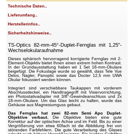
Technische Daten..
Lieferumfang..
Herstellerinfos..
Sicherheitshinweise..
TS-Optics 82-mm-45°-Duplet-Fernglas mit 1,25"-
Wechselokularaufnahme
Dieses sphärisch hervorragend korrigierte Fernglas mit 2-
Element-Objektiv bietet Ihnen einen extrem hohen Kontrast.
In der Grundausstattung haben wir 1 Set 18-mm-Okulare
beigefügt. Die Fokuslage wurde so gewählt, dass Tele Vue
Delos, Nagler, Panoptic sowie das Docter 12,5 mm UWA
Okular fokussiert werden können.
Integriert sind verschiebbare Taukappen mit vorderem
Abschlussdeckel, ein Handtragegriff mit Visiervorrichtung,
ein Photostativadapter mit 3/8"-Gewindeanschluss und 2x
18-mm-Okulare. Um das Glas leicht zu halten, wurde das
Gehäuse aus Magnesiumguss gebaut.
Das Fernglas hat zwei 82-mm Semi Apo Duplet-
Objektive verbaut.
Die Objektive bieten eine gute
Korrektur auf der optischen Achse und im Feld. Bis zu einer
Vergrößerung von etwa 60fach ist die Abbildung frei von
störenden Farbfehlern. Die gute Verarbeitung des Glases