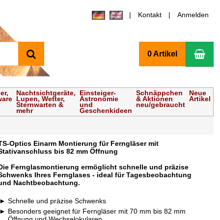
Kontakt
Anmelden
Suchen
Wa
0 Artikel
er,
Nachtsichtgeräte,
Einsteiger-
Schnäppchen
Neue
ware
Lupen, Wetter,
Astronomie
& Aktionen
Artikel
Sternwarten &
und
neu/gebraucht
mehr
Geschenkideen
.
TS-Optics Einarm Montierung für Ferngläser mit
Stativanschluss bis 82 mm Öffnung
Die Fernglasmontierung ermöglicht schnelle und präzise
Schwenks Ihres Fernglases - ideal für Tagesbeobachtung
und Nachtbeobachtung.
Schnelle und präzise Schwenks
Besonders geeignet für Ferngläser mit 70 mm bis 82 mm
Öffnung und Wechselokularen