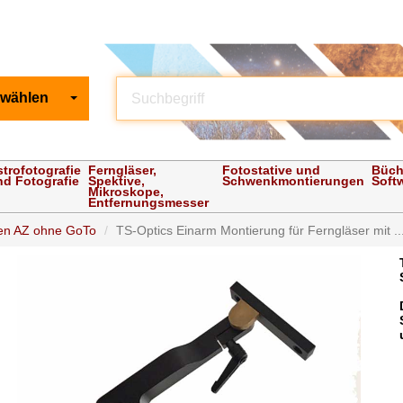
 wählen
strofotografie
Ferngläser,
Fotostative und
Büch
nd Fotografie
Spektive,
Schwenkmontierungen
Soft
Mikroskope,
Entfernungsmesser
en AZ ohne GoTo
TS-Optics Einarm Montierung für Ferngläser mit ..