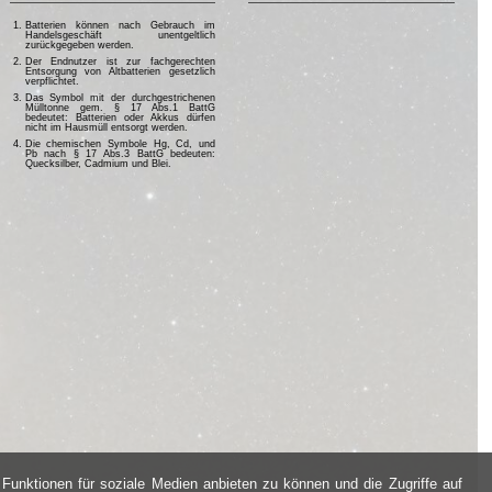
Batterien können nach Gebrauch im
Handelsgeschäft unentgeltlich
zurückgegeben werden.
Der Endnutzer ist zur fachgerechten
Entsorgung von Altbatterien gesetzlich
verpflichtet.
Das Symbol mit der durchgestrichenen
Mülltonne gem. § 17 Abs.1 BattG
bedeutet: Batterien oder Akkus dürfen
nicht im Hausmüll entsorgt werden.
Die chemischen Symbole Hg, Cd, und
Pb nach § 17 Abs.3 BattG bedeuten:
Quecksilber, Cadmium und Blei.
Funktionen für soziale Medien anbieten zu können und die Zugriffe auf