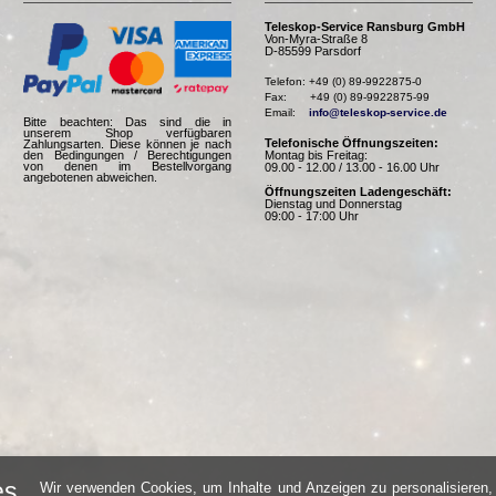
Teleskop-Service Ransburg GmbH
Von-Myra-Straße 8
D-85599 Parsdorf
Telefon: +49 (0) 89-9922875-0

Fax:       +49 (0) 89-9922875-99

Email:    
info@teleskop-service.de
Bitte beachten: Das sind die in
unserem Shop verfügbaren
Telefonische Öffnungszeiten:
Zahlungsarten. Diese können je nach
Montag bis Freitag:
den Bedingungen / Berechtigungen
von denen im Bestellvorgang
09.00 - 12.00 / 13.00 - 16.00 Uhr
angebotenen abweichen.
Öffnungszeiten Ladengeschäft:
Dienstag und Donnerstag
09:00 - 17:00 Uhr
es
Wir verwenden Cookies, um Inhalte und Anzeigen zu personalisieren, 