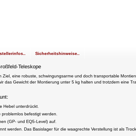
stellerinfos..
Sicherheitshinweise..
Großfeld-Teleskope
em Ziel, eine robuste, schwingungsarme und doch transportable Monti
r das Gewicht der Montierung unter 5 kg halten und trotzdem eine Tragf
unt:
 Hebel unterdrückt.
e problemlos befestigt werden.
en (GP- und EQ5-Level) auf.
t werden. Das Basislager für die waagrechte Verstellung ist als Troc