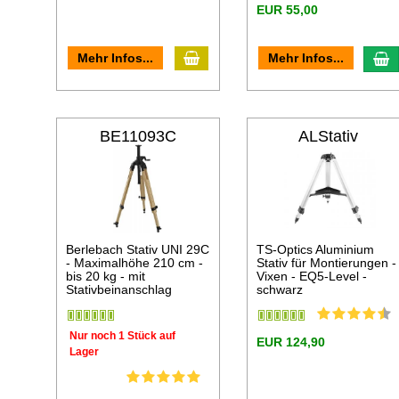
EUR 55,00
In den Warenkorb
I
Mehr Infos...
Mehr Infos...
BE11093C
ALStativ
Berlebach Stativ UNI 29C
TS-Optics Aluminium
- Maximalhöhe 210 cm -
Stativ für Montierungen -
bis 20 kg - mit
Vixen - EQ5-Level -
Stativbeinanschlag
schwarz
Nur noch 1 Stück auf
EUR 124,90
Lager