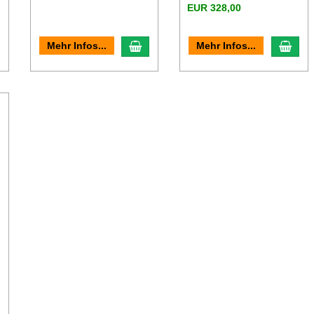
EUR 328,00
n den Warenkorb
In den Warenkorb
In d
Mehr Infos...
Mehr Infos...