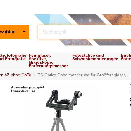
 wählen
strofotografie
Ferngläser,
Fotostative und
Büch
nd Fotografie
Spektive,
Schwenkmontierungen
Soft
Mikroskope,
Entfernungsmesser
en AZ ohne GoTo
TS-Optics Gabelmontierung für Großferngläser, ...