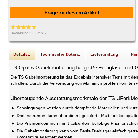
Frage zu diesem Artikel
Bewertung:
5.0
von 5
Details..
Technische Daten..
Lieferumfang..
Her
TS-Optics Gabelmontierung für große Ferngläser und 
Die TS Gabelmontierung ist das Ergebnis intensiver Tests mit d
schaffen. Durch die Verwendung von Aluminiumprofilen konnten wi
Überzeugende Ausstattungsmerkmale der TS UForkMo
Schwingungen werden durch dämpfende Materialien und kurze
Das Instrument kann über die mitgelieferte Multifunktionsplatt
Die Prismenklemme nimmt außerdem beliebige Prismenschien
Die Gabelmontierung kann vom Basis-Drehlager einfach getrenn
Fotostative adaptiert werden.