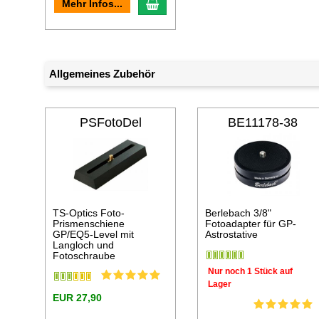
In den Warenkorb
Mehr Infos...
Allgemeines Zubehör
PSFotoDel
BE11178-38
TS-Optics Foto-
Berlebach 3/8"
Prismenschiene
Fotoadapter für GP-
GP/EQ5-Level mit
Astrostative
Langloch und
Fotoschraube
Nur noch 1 Stück auf
Lager
EUR 27,90