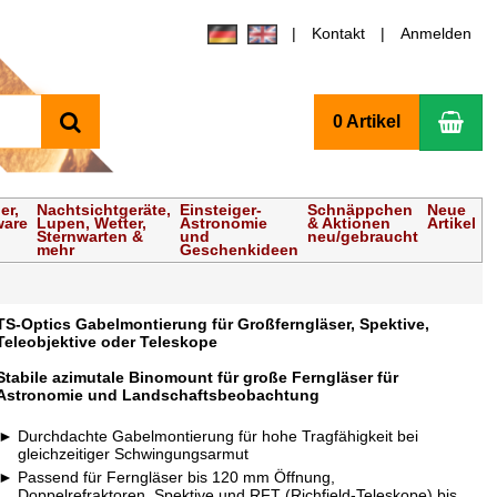
Kontakt
Anmelden
Suchen
Wa
0 Artikel
er,
Nachtsichtgeräte,
Einsteiger-
Schnäppchen
Neue
ware
Lupen, Wetter,
Astronomie
& Aktionen
Artikel
Sternwarten &
und
neu/gebraucht
mehr
Geschenkideen
TS-Optics Gabelmontierung für Großferngläser, Spektive,
Teleobjektive oder Teleskope
Stabile azimutale Binomount für große Ferngläser für
Astronomie und Landschaftsbeobachtung
Durchdachte Gabelmontierung für hohe Tragfähigkeit bei
gleichzeitiger Schwingungsarmut
Passend für Ferngläser bis 120 mm Öffnung,
Doppelrefraktoren, Spektive und RFT (Richfield-Teleskope) bis