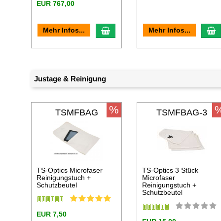
EUR 767,00
In den Warenkorb
I
Mehr Infos...
Mehr Infos...
Justage & Reinigung
%
TSMFBAG
TSMFBAG-3
TS-Optics Microfaser
TS-Optics 3 Stück
Reinigungstuch +
Microfaser
Schutzbeutel
Reinigungstuch +
Schutzbeutel
EUR 7,50