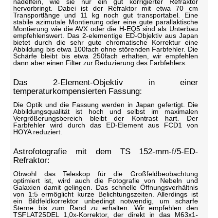
nadelfein, wie sie nur ein gut korrigierter Refraktor
hervorbringt. Dabei ist der Refraktor mit etwa 70 cm
Transportlänge und 11 kg noch gut transportabel. Eine
stabile azimutale Montierung oder eine gute parallaktische
Montierung wie die AVX oder die H-EQ5 sind als Unterbau
empfehlenswert. Das 2-elementige ED-Objektiv aus Japan
bietet durch die sehr gute chromatische Korrektur eine
Abbildung bis etwa 100fach ohne störenden Farbfehler. Die
Schärfe bleibt bis etwa 250fach erhalten, wir empfehlen
dann aber einen Filter zur Reduzierung des Farbfehlers.
Das 2-Element-Objektiv in einer
temperaturkompensierten Fassung:
Die Optik und die Fassung werden in Japan gefertigt. Die
Abbildungsqualität ist hoch und selbst im maximalen
Vergrößerungsbereich bleibt der Kontrast hart. Der
Farbfehler wird durch das ED-Element aus FCD1 von
HOYA reduziert.
Astrofotografie mit dem TS 152-mm-f/5-ED-
Refraktor:
Obwohl das Teleskop für die Großfeldbeobachtung
optimiert ist, wird auch die Fotografie von Nebeln und
Galaxien damit gelingen. Das schnelle Öffnungsverhältnis
von 1:5 ermöglicht kurze Belichtungszeiten. Allerdings ist
ein Bildfeldkorrektor unbedingt notwendig, um scharfe
Sterne bis zum Rand zu erhalten. Wir empfehlen den
TSFLAT25DEL 1,0x-Korrektor, der direkt in das M63x1-