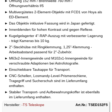
Öffnung 152 mm / Brennweite 760 mm /
Öffnungsverhältnis f/5
Multivergütetes 2-Element-Objektiv mit FCD1 von Hoya als
ED-Element.
Das Objektiv inklusive Fassung wird in Japan gefertigt.
Innenblenden für hohen Kontrast und gegen Reflexe.
Kugelgelagerter 4"-RAP-Auszug mit verbesserter Lagerung
- trägt Kameras bis 10 kg.
2"-Steckhülse mit Ringklemmung, 1,25"-Klemmung -
Arbeitsabstand passend für 2"-Zubehör.
M63x2-Innengewinde und M102x1-Innengewinde für
verschraubte Adaptionen bei Astrofotografie.
Einschiebbare Taukappe für Transport.
CNC-Schellen, Losmandy-Level-Prismenschiene,
Tragegriff und Sucherschuh sind im Lieferumfang
enthalten.
Stabiler Transport- und Aufbewahrungskoffer ist ebenfalls
im Lieferumfang enthalten.
Hersteller:
-TS Teleskope
Art.Nr.: TSED152F5