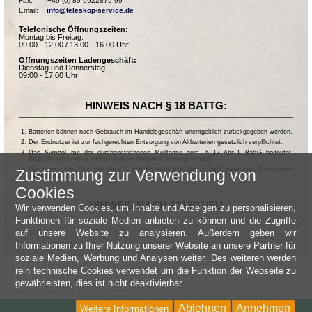
Fax:       +49 (0) 89-9922875-99

Email:    
info@teleskop-service.de
Telefonische Öffnungszeiten:
Montag bis Freitag:
09.00 - 12.00 / 13.00 - 16.00 Uhr
Öffnungszeiten Ladengeschäft:
Dienstag und Donnerstag
09:00 - 17:00 Uhr
HINWEIS NACH § 18 BATTG:
Batterien können nach Gebrauch im Handelsgeschäft unentgeltlich zurückgegeben werden.
Der Endnutzer ist zur fachgerechten Entsorgung von Altbatterien gesetzlich verpflichtet.
Das Symbol mit der durchgestrichenen Mülltonne gem. § 17 Abs.1 BattG bedeutet:
Batterien oder Akkus dürfen nicht im Hausmüll entsorgt werden.
Die chemischen Symbole Hg, Cd, und Pb nach § 17 Abs.3 BattG bedeuten: Quecksilber,
Zustimmung zur Verwendung von
Cadmium und Blei.
Cookies
HINWEIS NACH 2013/11/EU
Wir verwenden Cookies, um Inhalte und Anzeigen zu personalisieren,
Funktionen für soziale Medien anbieten zu können und die Zugriffe
auf unsere Website zu analysieren. Außerdem geben wir
Informationen zu Ihrer Nutzung unserer Website an unsere Partner für
soziale Medien, Werbung und Analysen weiter. Des weiteren werden
rein technische Cookies verwendet um die Funktion der Webseite zu
gewährleisten, dies ist nicht deaktivierbar.
Ablehnen
Annehmen
Weitere Informationen