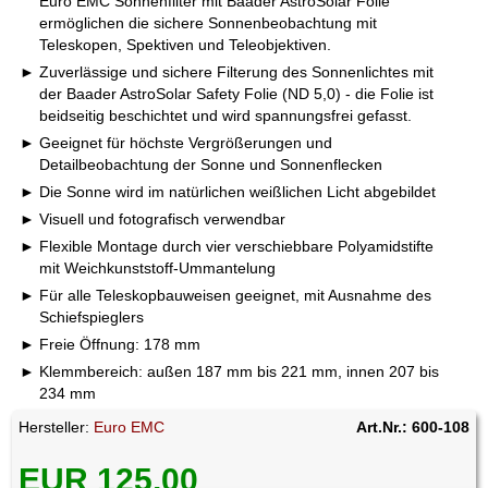
Euro EMC Sonnenfilter mit Baader AstroSolar Folie
ermöglichen die sichere Sonnenbeobachtung mit
Teleskopen, Spektiven und Teleobjektiven.
Zuverlässige und sichere Filterung des Sonnenlichtes mit
der Baader AstroSolar Safety Folie (ND 5,0) - die Folie ist
beidseitig beschichtet und wird spannungsfrei gefasst.
Geeignet für höchste Vergrößerungen und
Detailbeobachtung der Sonne und Sonnenflecken
Die Sonne wird im natürlichen weißlichen Licht abgebildet
Visuell und fotografisch verwendbar
Flexible Montage durch vier verschiebbare Polyamidstifte
mit Weichkunststoff-Ummantelung
Für alle Teleskopbauweisen geeignet, mit Ausnahme des
Schiefspieglers
Freie Öffnung: 178 mm
Klemmbereich: außen 187 mm bis 221 mm, innen 207 bis
234 mm
Hersteller:
Euro EMC
Art.Nr.: 600-108
EUR 125,00