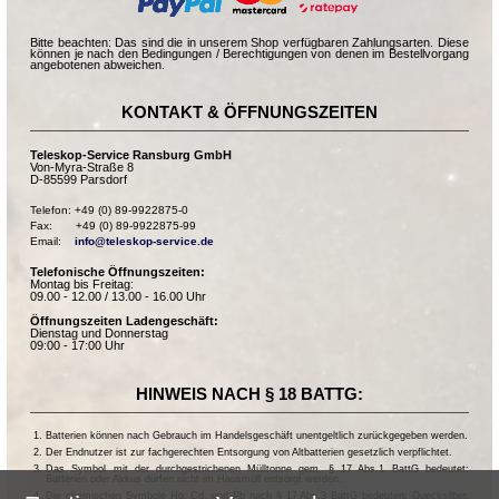
Bitte beachten: Das sind die in unserem Shop verfügbaren Zahlungsarten. Diese
können je nach den Bedingungen / Berechtigungen von denen im Bestellvorgang
angebotenen abweichen.
KONTAKT & ÖFFNUNGSZEITEN
Teleskop-Service Ransburg GmbH
Von-Myra-Straße 8
D-85599 Parsdorf
Telefon: +49 (0) 89-9922875-0

Fax:       +49 (0) 89-9922875-99

Email:    
info@teleskop-service.de
Telefonische Öffnungszeiten:
Montag bis Freitag:
09.00 - 12.00 / 13.00 - 16.00 Uhr
Öffnungszeiten Ladengeschäft:
Dienstag und Donnerstag
09:00 - 17:00 Uhr
HINWEIS NACH § 18 BATTG:
Batterien können nach Gebrauch im Handelsgeschäft unentgeltlich zurückgegeben werden.
Der Endnutzer ist zur fachgerechten Entsorgung von Altbatterien gesetzlich verpflichtet.
Das Symbol mit der durchgestrichenen Mülltonne gem. § 17 Abs.1 BattG bedeutet:
Batterien oder Akkus dürfen nicht im Hausmüll entsorgt werden.
Die chemischen Symbole Hg, Cd, und Pb nach § 17 Abs.3 BattG bedeuten: Quecksilber,