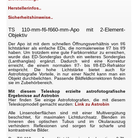
Herstellerinfos..
Sicherheitshinweise..
TS 110-mm-f6-f660-mm-Apo mit 2-Element-
Objektiv
Der Apo ist mit dem schnellen Öffnungsverhältnis von f/6
lichtstärker als einfache EDs, die normalerweise f/7 bis f/9
haben. Um trotzdem eine gute Farbkorrektur zu erreichen,
wurde das ED-Sonderglas durch ein weiteres Sonderglas
(Lanthanglas) ergänzt. Dadurch wird eine Korrektur
erreicht, die einem normalen f/7- bis f/8-ED-Refraktor
entspricht. Die hohe Lichtstärke bietet auch für
Astrofotografie Vorteile, in nur einer Nacht kann man ein
Objekt durchbelichten. Passende Bildfeldkorrektoren finden
sie im Zubehörbereich.
Mit diesem Teleskop erzielte astrofotografische
Ergebnisse auf Astrobin
Hier finden Sie einige Astrofotografien, die mit diesem
Teleskopmodell gemacht wurden:
Link zu Astrobin
Alle Linsenoberflächen sind mit einer Multivergütung
beschichtet, für maximalen Lichtdurchsatz. Blenden im
Inneren des optischen Tubus und im Okularauszug
verhindern Reflexionen und sorgen für scharfe und
kontrastreiche Bilder.