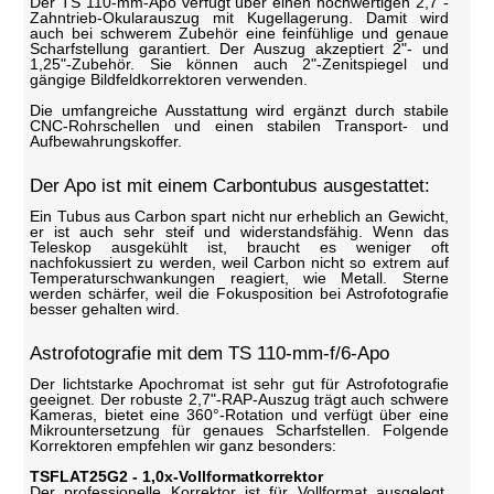
Der TS 110-mm-Apo verfügt über einen hochwertigen 2,7"-
Zahntrieb-Okularauszug mit Kugellagerung. Damit wird
auch bei schwerem Zubehör eine feinfühlige und genaue
Scharfstellung garantiert. Der Auszug akzeptiert 2"- und
1,25"-Zubehör. Sie können auch 2"-Zenitspiegel und
gängige Bildfeldkorrektoren verwenden.
Die umfangreiche Ausstattung wird ergänzt durch stabile
CNC-Rohrschellen und einen stabilen Transport- und
Aufbewahrungskoffer.
Der Apo ist mit einem Carbontubus ausgestattet:
Ein Tubus aus Carbon spart nicht nur erheblich an Gewicht,
er ist auch sehr steif und widerstandsfähig. Wenn das
Teleskop ausgekühlt ist, braucht es weniger oft
nachfokussiert zu werden, weil Carbon nicht so extrem auf
Temperaturschwankungen reagiert, wie Metall. Sterne
werden schärfer, weil die Fokusposition bei Astrofotografie
besser gehalten wird.
Astrofotografie mit dem TS 110-mm-f/6-Apo
Der lichtstarke Apochromat ist sehr gut für Astrofotografie
geeignet. Der robuste 2,7"-RAP-Auszug trägt auch schwere
Kameras, bietet eine 360°-Rotation und verfügt über eine
Mikrountersetzung für genaues Scharfstellen. Folgende
Korrektoren empfehlen wir ganz besonders:
TSFLAT25G2 - 1,0x-Vollformatkorrektor
Der professionelle Korrektor ist für Vollformat ausgelegt.