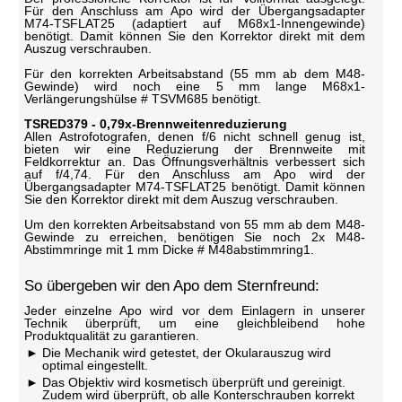
Für den Anschluss am Apo wird der Übergangsadapter
M74-TSFLAT25 (adaptiert auf M68x1-Innengewinde)
benötigt. Damit können Sie den Korrektor direkt mit dem
Auszug verschrauben.
Für den korrekten Arbeitsabstand (55 mm ab dem M48-
Gewinde) wird noch eine 5 mm lange M68x1-
Verlängerungshülse # TSVM685 benötigt.
TSRED379 - 0,79x-Brennweitenreduzierung
Allen Astrofotografen, denen f/6 nicht schnell genug ist,
bieten wir eine Reduzierung der Brennweite mit
Feldkorrektur an. Das Öffnungsverhältnis verbessert sich
auf f/4,74. Für den Anschluss am Apo wird der
Übergangsadapter M74-TSFLAT25 benötigt. Damit können
Sie den Korrektor direkt mit dem Auszug verschrauben.
Um den korrekten Arbeitsabstand von 55 mm ab dem M48-
Gewinde zu erreichen, benötigen Sie noch 2x M48-
Abstimmringe mit 1 mm Dicke # M48abstimmring1.
So übergeben wir den Apo dem Sternfreund:
Jeder einzelne Apo wird vor dem Einlagern in unserer
Technik überprüft, um eine gleichbleibend hohe
Produktqualität zu garantieren.
Die Mechanik wird getestet, der Okularauszug wird
optimal eingestellt.
Das Objektiv wird kosmetisch überprüft und gereinigt.
Zudem wird überprüft, ob alle Konterschrauben korrekt