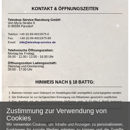
KONTAKT & ÖFFNUNGSZEITEN
Teleskop-Service Ransburg GmbH
Von-Myra-Straße 8
D-85599 Parsdorf
Telefon: +49 (0) 89-9922875-0

Fax:       +49 (0) 89-9922875-99

Email:    
info@teleskop-service.de
Telefonische Öffnungszeiten:
Montag bis Freitag:
09.00 - 12.00 / 13.00 - 16.00 Uhr
Öffnungszeiten Ladengeschäft:
Dienstag und Donnerstag
09:00 - 17:00 Uhr
HINWEIS NACH § 18 BATTG:
Batterien können nach Gebrauch im Handelsgeschäft unentgeltlich zurückgegeben werden.
Der Endnutzer ist zur fachgerechten Entsorgung von Altbatterien gesetzlich verpflichtet.
Das Symbol mit der durchgestrichenen Mülltonne gem. § 17 Abs.1 BattG bedeutet:
Batterien oder Akkus dürfen nicht im Hausmüll entsorgt werden.
Die chemischen Symbole Hg, Cd, und Pb nach § 17 Abs.3 BattG bedeuten: Quecksilber,
Zustimmung zur Verwendung von
Cadmium und Blei.
Cookies
HINWEIS NACH 2013/11/EU
Wir verwenden Cookies, um Inhalte und Anzeigen zu personalisieren,
Funktionen für soziale Medien anbieten zu können und die Zugriffe