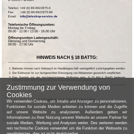
Telefon: +49 (0) 89-9922875-0

Fax:       +49 (0) 89-9922875-99

Email:    
info@teleskop-service.de
Telefonische Öffnungszeiten:
Montag bis Freitag:
09.00 - 12.00 / 13.00 - 16.00 Uhr
Öffnungszeiten Ladengeschäft:
Dienstag und Donnerstag
09:00 - 17:00 Uhr
HINWEIS NACH § 18 BATTG:
Batterien können nach Gebrauch im Handelsgeschäft unentgeltlich zurückgegeben werden.
Der Endnutzer ist zur fachgerechten Entsorgung von Altbatterien gesetzlich verpflichtet.
Das Symbol mit der durchgestrichenen Mülltonne gem. § 17 Abs.1 BattG bedeutet:
Batterien oder Akkus dürfen nicht im Hausmüll entsorgt werden.
Die chemischen Symbole Hg, Cd, und Pb nach § 17 Abs.3 BattG bedeuten: Quecksilber,
Zustimmung zur Verwendung von
Cadmium und Blei.
Cookies
HINWEIS NACH 2013/11/EU
Wir verwenden Cookies, um Inhalte und Anzeigen zu personalisieren,
Funktionen für soziale Medien anbieten zu können und die Zugriffe
auf unsere Website zu analysieren. Außerdem geben wir
Informationen zu Ihrer Nutzung unserer Website an unsere Partner für
soziale Medien, Werbung und Analysen weiter. Des weiteren werden
rein technische Cookies verwendet um die Funktion der Webseite zu
gewährleisten, dies ist nicht deaktivierbar.