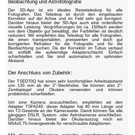
Beobachtung und Astrofotografie
Der SD-Apo ist ein ideales Reiseteleskop für alle
Fotografen. Das Teleskop ist durch den eingebauten
Korrektor auf der Achse und im Feld sehr gut korrigiert.
Darüber hinaus bietet der SD-Apo auch eine ordentliche
visuelle Leistung. Vergrößerungen bis ca. 150fach werden
von dem Objektiv gut bewältigt, der Farbfehler ist deutlich
reduziert. Wir empfehlen das Teleskop für alle Fotografen,
die einen transportablen, preiswerten und doch gut
korrigierten Refraktor für die Fotografie und für die
Beobachtung suchen. Da der Korrektor im Tubus verbaut
ist, entfällt die aufwendige Adapterschlacht. Einfach
scharfstellen und Sie sind automatisch im optimalen
Abstand.
Der Anschluss von Zubehör:
Der TSED70Q hat einen sehr komfortablen Arbeitsabstand
von 135 mm ab der 2"-Steckhülse. Sie können also 2"-
Zenitspiegel und Okulare verwenden und können
problemlos scharfstellen.
Um eine Kamera anzuschließen, empfehlen wir den
Adapter TSFA240, dieser Adapter hat 40 mm Länge und
ein T2-Gewinde an der Kameraseite. Damit können Sie alle
gängigen DSLR, System- oder Astrokameras anschließen.
Darüber hinaus bietet der Okularauszug noch ein
M54x0,75-Innengewinde für verschraubte Adaptionen.