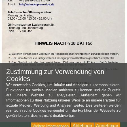
Fax:       +49 (0) 89-9922875-99

Email:    
info@teleskop-service.de
Telefonische Öffnungszeiten:
Montag bis Freitag:
09.00 - 12.00 / 13.00 - 16.00 Uhr
Öffnungszeiten Ladengeschäft:
Dienstag und Donnerstag
09:00 - 17:00 Uhr
HINWEIS NACH § 18 BATTG:
Batterien können nach Gebrauch im Handelsgeschäft unentgeltlich zurückgegeben werden.
Der Endnutzer ist zur fachgerechten Entsorgung von Altbatterien gesetzlich verpflichtet.
Das Symbol mit der durchgestrichenen Mülltonne gem. § 17 Abs.1 BattG bedeutet:
Batterien oder Akkus dürfen nicht im Hausmüll entsorgt werden.
Die chemischen Symbole Hg, Cd, und Pb nach § 17 Abs.3 BattG bedeuten: Quecksilber,
Zustimmung zur Verwendung von
Cadmium und Blei.
Cookies
HINWEIS NACH 2013/11/EU
Wir verwenden Cookies, um Inhalte und Anzeigen zu personalisieren,
Funktionen für soziale Medien anbieten zu können und die Zugriffe
auf unsere Website zu analysieren. Außerdem geben wir
Informationen zu Ihrer Nutzung unserer Website an unsere Partner für
soziale Medien, Werbung und Analysen weiter. Des weiteren werden
rein technische Cookies verwendet um die Funktion der Webseite zu
gewährleisten, dies ist nicht deaktivierbar.
Ablehnen
Annehmen
Weitere Informationen