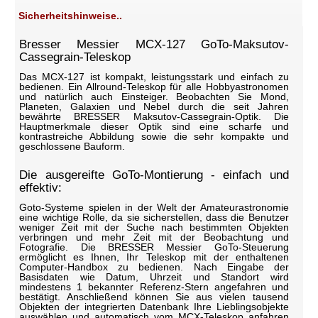
Sicherheitshinweise..
Bresser Messier MCX-127 GoTo-Maksutov-
Cassegrain-Teleskop
Das MCX-127 ist kompakt, leistungsstark und einfach zu
bedienen. Ein Allround-Teleskop für alle Hobbyastronomen
und natürlich auch Einsteiger. Beobachten Sie Mond,
Planeten, Galaxien und Nebel durch die seit Jahren
bewährte BRESSER Maksutov-Cassegrain-Optik. Die
Hauptmerkmale dieser Optik sind eine scharfe und
kontrastreiche Abbildung sowie die sehr kompakte und
geschlossene Bauform.
Die ausgereifte GoTo-Montierung - einfach und
effektiv:
Goto-Systeme spielen in der Welt der Amateurastronomie
eine wichtige Rolle, da sie sicherstellen, dass die Benutzer
weniger Zeit mit der Suche nach bestimmten Objekten
verbringen und mehr Zeit mit der Beobachtung und
Fotografie. Die BRESSER Messier GoTo-Steuerung
ermöglicht es Ihnen, Ihr Teleskop mit der enthaltenen
Computer-Handbox zu bedienen. Nach Eingabe der
Basisdaten wie Datum, Uhrzeit und Standort wird
mindestens 1 bekannter Referenz-Stern angefahren und
bestätigt. Anschließend können Sie aus vielen tausend
Objekten der integrierten Datenbank Ihre Lieblingsobjekte
auswählen und automatisch vom MCX-Teleskop anfahren