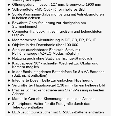
Öffnungsdurchmesser: 127 mm, Brennweite 1900 mm
Vollvergütete FMC-Optik für ein helleres Bild
Solide Aluminium-Gabelmontierung mit Antriebsmotoren
in beiden Achsen
Bewährte Goto-Steuerung zur Navigation am
Sternenhimmel
Computer-Handbox mit sehr großem und beleuchteten
Display
Mehrsprachige Menüführung in DE, GB, FR, ES, IT
Objekte in der Datenbank: über 100.000
Stabiles ausziehbares Edelstahl Stativ mit
Polhöhenwiege (AZ+EQ Modus möglich)
Nutzung auch ohne Stativ als Tischgerät möglich
Klappspiegel 90° - schneller Wechsel zw. Okular und
Kamera möglich
In der Basis integriertes Batteriefach für 8 x AA-Batterien
(Batt. nicht enthalten)
Integrierte Dosenlibelle zur einfachen Nivellierung
Vergrößerter Hauptspiegel (138 mm) für ein helleres Bild
Präzise Schneckengetriebe aus Stahl/Messing in beiden
Achsen
Manuelle Getriebe-Klemmungen in beiden Achsen
Smartphone-Halter für die Fotografie durch das
Teleskop enthalten
LED-Leuchtpunktsucher mit CR-2032-Batterie enthalten