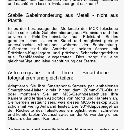
und nachführen lassen. Einfacher geht es kaum !
Stabile Gabelmontierung aus Metall - nicht aus
Plastik
Eines der herausragenden Merkmale der MCX-Teleskope
ist die sehr solide Gabelmontierung aus Aluminium und das
universelle Feld-Dreibeinstativ aus Edelstahl. Beides
garantiert einen sicheren Stand und möglichst geringe
unerwünschte Vibrationen während der Beobachtung.
Außerdem sind die Antriebe in beiden Achsen mit
Präzisions-Kugellagern und präzisen Schneckengetrieben
aus Stahl/Messing ausgestattet. Dies sorgt für eine
gleichmäßige und leise Nachführung der Sterne.
Astrofotografie mit Ihrem Smartphone -
fotografieren und gleich teilen:
Adaptieren Sie Ihre Smartphone-Kamera per enthaltenen
Smartphone-Halter direkt hinter dem 26mm-SPL-Okular
oder montieren Sie am M35-Gewindeanschluss Ihre
Kamera und fertigen Astrofotos von Mond und Planeten an.
Sie werden erstaunt sein, was dieses MCX-Teleskop auch
schon mit wenig Aufwand leistet. Der 90°-Klappspiegel an
der Rückseite des Teleskopes ermöglicht einen schnellen
und komfortablen Wechsel zwischen der Verwendung eines
Okulars oder einer Kamera.