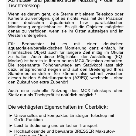
Azimutale und parallaktische Nutzung - oder als
Tischteleskop
Wenn es darum geht, die Sterne mit einem Teleskop oder
Kamera zu verfolgen, gibt es nichts, was mit der Präzision
einer deutschen äquatorialen bzw. parallaktischen
Montierung vergleichbar ist. Es gilt die Objekten möglichst
genau zu verfolgen, wenn sie im Osten aufsteigen und im
Westen untergehen.
Für Beobachter ist es mit einer deutschen
äquatorialen/parallaktischen Montierung ganz einfach, ihr
himmlisches Objekt auch für längere Zeit mittig im Okular
zu halten. Auch diese Möglichkeit der Aufstellung (EQ-
Modus) ist bereits in Ihrem neuen MCX-Teleskop enthalten.
Die sogenannte Polhöhenwiege am Stativkopf lässt sich
dazu entsprechend neigen und auf den Breitengrad Ihres
Standortes einstellen. Sie können also schnell zwischen
diesen beiden Aufstellungsarten (AZ/EQ) wechseln - ohne
den Zukauf von extra Zubehör!
Auch eine schnelle Nutzung des MCX-Teleskops ohne
Stativ nur als Tischgerät ist natürlich möglich !
Die wichtigsten Eigenschaften im Überblick:
Universelles und kompaktes Einsteiger-Teleskop mit
GoTo-Funktion
Leichte Bedienung und einfacher Transport
Hochauflösende und bewährte BRESSER Maksutov-
Cassegrain-Optik