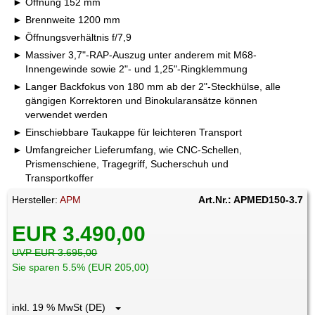
Öffnung 152 mm
Brennweite 1200 mm
Öffnungsverhältnis f/7,9
Massiver 3,7"-RAP-Auszug unter anderem mit M68-
Innengewinde sowie 2"- und 1,25"-Ringklemmung
Langer Backfokus von 180 mm ab der 2"-Steckhülse, alle
gängigen Korrektoren und Binokularansätze können
verwendet werden
Einschiebbare Taukappe für leichteren Transport
Umfangreicher Lieferumfang, wie CNC-Schellen,
Prismenschiene, Tragegriff, Sucherschuh und
Transportkoffer
Hersteller:
APM
Art.Nr.: APMED150-3.7
EUR 3.490,00
UVP EUR 3.695,00
Sie sparen 5.5% (EUR 205,00)
inkl. 19 % MwSt (DE)