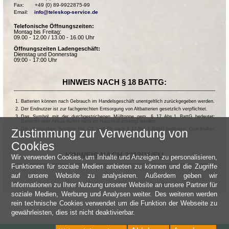
Fax:       +49 (0) 89-9922875-99

Email:    
info@teleskop-service.de
Telefonische Öffnungszeiten:
Montag bis Freitag:
09.00 - 12.00 / 13.00 - 16.00 Uhr
Öffnungszeiten Ladengeschäft:
Dienstag und Donnerstag
09:00 - 17:00 Uhr
HINWEIS NACH § 18 BATTG:
Batterien können nach Gebrauch im Handelsgeschäft unentgeltlich zurückgegeben werden.
Der Endnutzer ist zur fachgerechten Entsorgung von Altbatterien gesetzlich verpflichtet.
Das Symbol mit der durchgestrichenen Mülltonne gem. § 17 Abs.1 BattG bedeutet:
Batterien oder Akkus dürfen nicht im Hausmüll entsorgt werden.
Die chemischen Symbole Hg, Cd, und Pb nach § 17 Abs.3 BattG bedeuten: Quecksilber,
Zustimmung zur Verwendung von
Cadmium und Blei.
Cookies
HINWEIS NACH 2013/11/EU
Wir verwenden Cookies, um Inhalte und Anzeigen zu personalisieren,
Funktionen für soziale Medien anbieten zu können und die Zugriffe
auf unsere Website zu analysieren. Außerdem geben wir
Informationen zu Ihrer Nutzung unserer Website an unsere Partner für
soziale Medien, Werbung und Analysen weiter. Des weiteren werden
rein technische Cookies verwendet um die Funktion der Webseite zu
gewährleisten, dies ist nicht deaktivierbar.