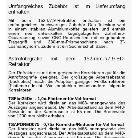
Umfangreiches Zubehör ist im Lieferumfang
enthalten.
Mit beim 152-f/7,9-Refraktor enthalten ist ein
umfangreiches, hochwertiges Zubehör. Das Teleskop wird
in einem stabilen Aluminiumkoffer geliefert und enthält
einen neu entwickelten kugelgelagerten Zahntrieb-
Okularauszug sowie CNC-Rohrschellen mit eingebautem
Tragegriff und 330-mm-Prismenschiene nach 3"-
Losmandynorm. Zudem ist ein Sucherschuh dabei.
Astrofotografie mit dem 152-mm-f/7,9-ED-
Refraktor
Der Refraktor ist mit den geeigneten Korrektoren gut für die
Astrofotografie geeignet. Der großzügige Arbeitsabstand
(Backfokus) macht die Adaption gängiger Feldkorrektoren
(Flattener) leicht. Wir empfehlen insbesondere folgende
Korrektoren:
TSFlat25Del - 1,0x-Flattener für Vollformat
Der Korrektor wird direkt an das M68-Innengewinde des
Auszuges angeschraubt. Der Arbeitsabstand ab dem M48-
Gewinde an der Kameraseite ist 55 mm. Die Brennweite
von 1200 mm bleibt erhalten.
TSAPORED075 - 0,75x-Korrektor/Reducer für Vollformat
Der Korrektor wird direkt an das M68-Innengewinde des
Auszuges angeschraubt. Der Arbeitsabstand ab dem M48-
Gewinde an der Kameraseite ist 55 mm. Die Brennweite