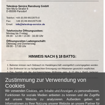
Teleskop-Service Ransburg GmbH
Von-Myra-Straße 8
D-85599 Parsdorf
Telefon: +49 (0) 89-9922875-0

Fax:       +49 (0) 89-9922875-99

Email:    
info@teleskop-service.de
Telefonische Öffnungszeiten:
Montag bis Freitag:
09.00 - 12.00 / 13.00 - 16.00 Uhr
Öffnungszeiten Ladengeschäft:
Dienstag und Donnerstag
09:00 - 17:00 Uhr
HINWEIS NACH § 18 BATTG:
Batterien können nach Gebrauch im Handelsgeschäft unentgeltlich zurückgegeben werden.
Der Endnutzer ist zur fachgerechten Entsorgung von Altbatterien gesetzlich verpflichtet.
Das Symbol mit der durchgestrichenen Mülltonne gem. § 17 Abs.1 BattG bedeutet:
Batterien oder Akkus dürfen nicht im Hausmüll entsorgt werden.
Die chemischen Symbole Hg, Cd, und Pb nach § 17 Abs.3 BattG bedeuten: Quecksilber,
Zustimmung zur Verwendung von
Cadmium und Blei.
Cookies
HINWEIS NACH 2013/11/EU
Wir verwenden Cookies, um Inhalte und Anzeigen zu personalisieren,
Funktionen für soziale Medien anbieten zu können und die Zugriffe
auf unsere Website zu analysieren. Außerdem geben wir
Informationen zu Ihrer Nutzung unserer Website an unsere Partner für