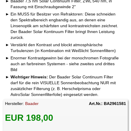
Baader 7,5 nm Solar Continuum Filter, ZWL 540 nm, in
Fassung mit Einschraubgewinde 2"
Ein MUSS für Besitzer von Refraktoren: Diese schneiden
den Spektralbereich engbandig aus, an denen eine
Linsenoptik am schärfsten und kontrastreichsten zeichnet.
Der Baader Solar Kontinuum Filter bringt Ihnen Leistung
zurück.
Verstärkt den Kontrast und blockt atmosphärische
Turbulenzen (in Kombination mit Weißlicht Sonnenfiltern)
Enormer Kontrastgewinn bei der monochromen Fotografie
auch an farbreinen Systemen - siehe zweites und drittes
Bild
Wichtiger Hinweis:
Der Baader Solar Continuum Filter
darf für die rein VISUELLE Sonnenbeobachtung NUR mit
zusätzlicher Filterung (z. B. Herschelprisma oder
AstroSolar Sonnenfilterfolie) eingesetzt werden.
Hersteller:
Baader
Art.Nr.: BA2961581
EUR 198,00