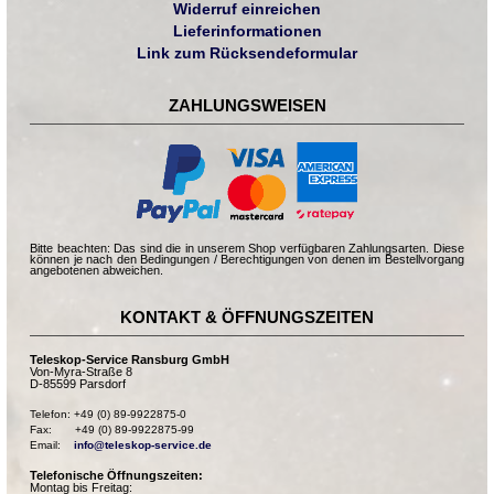
Widerruf einreichen
Lieferinformationen
Link zum Rücksendeformular
ZAHLUNGSWEISEN
Bitte beachten: Das sind die in unserem Shop verfügbaren Zahlungsarten. Diese
können je nach den Bedingungen / Berechtigungen von denen im Bestellvorgang
angebotenen abweichen.
KONTAKT & ÖFFNUNGSZEITEN
Teleskop-Service Ransburg GmbH
Von-Myra-Straße 8
D-85599 Parsdorf
Telefon: +49 (0) 89-9922875-0

Fax:       +49 (0) 89-9922875-99

Email:    
info@teleskop-service.de
Telefonische Öffnungszeiten:
Montag bis Freitag: