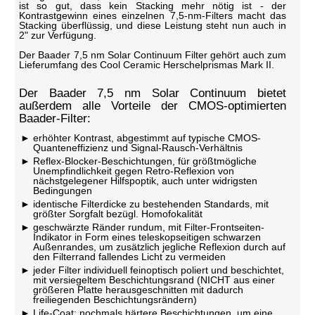
ist so gut, dass kein Stacking mehr nötig ist - der
Kontrastgewinn eines einzelnen 7,5-nm-Filters macht das
Stacking überflüssig, und diese Leistung steht nun auch in
2" zur Verfügung.
Der Baader 7,5 nm Solar Continuum Filter gehört auch zum
Lieferumfang des Cool Ceramic Herschelprismas Mark II.
Der Baader 7,5 nm Solar Continuum bietet
außerdem alle Vorteile der CMOS-optimierten
Baader-Filter:
erhöhter Kontrast, abgestimmt auf typische CMOS-
Quanteneffizienz und Signal-Rausch-Verhältnis
Reflex-Blocker-Beschichtungen, für größtmögliche
Unempfindlichkeit gegen Retro-Reflexion von
nächstgelegener Hilfspoptik, auch unter widrigsten
Bedingungen
identische Filterdicke zu bestehenden Standards, mit
größter Sorgfalt bezügl. Homofokalität
geschwärzte Ränder rundum, mit Filter-Frontseiten-
Indikator in Form eines teleskopseitigen schwarzen
Außenrandes, um zusätzlich jegliche Reflexion durch auf
den Filterrand fallendes Licht zu vermeiden
jeder Filter individuell feinoptisch poliert und beschichtet,
mit versiegeltem Beschichtungsrand (NICHT aus einer
größeren Platte herausgeschnitten mit dadurch
freiliegenden Beschichtungsrändern)
Life-Coat: nochmals härtere Beschichtungen, um eine