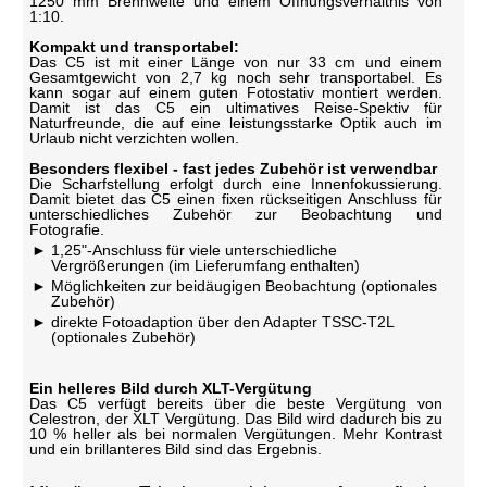
1250 mm Brennweite und einem Öffnungsverhältnis von
1:10.
Kompakt und transportabel:
Das C5 ist mit einer Länge von nur 33 cm und einem
Gesamtgewicht von 2,7 kg noch sehr transportabel. Es
kann sogar auf einem guten Fotostativ montiert werden.
Damit ist das C5 ein ultimatives Reise-Spektiv für
Naturfreunde, die auf eine leistungsstarke Optik auch im
Urlaub nicht verzichten wollen.
Besonders flexibel - fast jedes Zubehör ist verwendbar
Die Scharfstellung erfolgt durch eine Innenfokussierung.
Damit bietet das C5 einen fixen rückseitigen Anschluss für
unterschiedliches Zubehör zur Beobachtung und
Fotografie.
1,25"-Anschluss für viele unterschiedliche
Vergrößerungen (im Lieferumfang enthalten)
Möglichkeiten zur beidäugigen Beobachtung (optionales
Zubehör)
direkte Fotoadaption über den Adapter TSSC-T2L
(optionales Zubehör)
Ein helleres Bild durch XLT-Vergütung
Das C5 verfügt bereits über die beste Vergütung von
Celestron, der XLT Vergütung. Das Bild wird dadurch bis zu
10 % heller als bei normalen Vergütungen. Mehr Kontrast
und ein brillanteres Bild sind das Ergebnis.