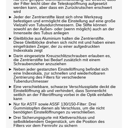
der Filter leicht über die Teleskopöffnung aufgesetzt
werden kann, aber dass ein Zurückrutschen erschwert
wird
Jeder der Zentrierstifte lässt sich ohne Werkzeug
befestigen und ermöglicht die Einstellung auf eine große
Vielzahl von Tubusdurchmessern. Die Stifte können
sowohl an der Außen- oder (wenn möglich) auch an der
Innenseite des Tubus anliegen
Gleitblöcke aus Aluminium halten die Zentrierstifte.
Diese Gleitblöcke drehen sich nicht mit und haben einen
eingefrästen Zeiger, der zu einer aufgedruckten
Indexskala zeigt
Darin eingesetzte Kreuzschlitzschrauben erlauben es,
die Zentrierstifte bei Bedarf zusätzlich mit einem
Schraubenzieher anzuziehen
Neben jeder gestanzten Einstellöffnung befindet sich
eine Indexskala, zur schnellen und wiederholbaren
Zentrierung des Filters für verschiedene
Tubendurchmesser
Eine verschiebbare, schwarze Verschlussplatte deckt die
Einstellöffnung ab und verhindert, dass Sonnenlicht
seitlich an der Filteröffnung vorbei in die Optik einfallen
kann
Nur für ASTF sowie ASSF 130/150-Filter: Drei
Gummistopfen dienen als Verschluss, um die nicht
benötigten Einstellöffnungen zu verschließen.
Drei Sicherungsgurte mit Klettverschluss und
selbstklebendem Gegenstück, um die Position des
Filters vor dem Fernrohr zu sichern