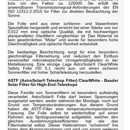
bzw. um den Faktor ca. 125000. Sie erfüllt die
anwendbaren Transmissionsgrad-Anforderungen der EN
ISO 12312-2:2015 für Filter zur direkten Beobachtung der
Sonne.
Die Folie wird aus einer schlieren- und blasenfreien
Spezialfolie hergestellt und erreicht bei einer Stärke von nur
0,012 mm eine optische Qualität, die mit hochwertigen
planparallelen Glasfiltern vergleichbar ist. Das Material ist
kein gewöhnliches "Mylar" und wurde für besonders hohe
Gleichmäßigkeit und optische Reinheit entwickelt.
Die beidseitige Beschichtung sorgt für eine besonders
gleichmäßige Filterwirkung und reduziert den Einfluss
vereinzelter mikroskopischer Unregelmäßigkeiten in der
Metallisierung. Eine einzige Lage AstroSolar® ClearWhite
Safety Folie OD 5.1 reicht aus, um einen sicheren
Sonnenfilter mit hoher Schärfeleistung herzustellen.
ASTF (AstroSolar® Teleskop Filter) ClearWhite - Baader
Solar Filter für High-End-Teleskope
Diese Familie von Sonnenfiltern ist besonders aufwändig
verarbeitet. AstroSolar® Folie darf keinen Spannungen
ausgesetzt werden, weder während der Montage, noch auf
Grund von Temperaturänderungen. Aus diesem Grund
haben die ASTF-Filter eine temperaturkompensierende
Fassung. Die Folie selbst ist wiederholbar auf einen
Rahmen aus Spritzgussmaterial aufgeklebt, welcher den
gleichen Ausdehnungskoeffizienten hat wie das
Filtermaterial selbst. Dieser Halterahmen "schwimmt" frei
hinter dem Aluminiumrahmen und wird von einem weiteren