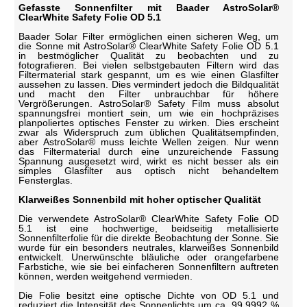
Gefasste Sonnenfilter mit Baader AstroSolar®
ClearWhite Safety Folie OD 5.1
Baader Solar Filter ermöglichen einen sicheren Weg, um
die Sonne mit AstroSolar® ClearWhite Safety Folie OD 5.1
in bestmöglicher Qualität zu beobachten und zu
fotografieren. Bei vielen selbstgebauten Filtern wird das
Filtermaterial stark gespannt, um es wie einen Glasfilter
aussehen zu lassen. Dies vermindert jedoch die Bildqualität
und macht den Filter unbrauchbar für höhere
Vergrößerungen. AstroSolar® Safety Film muss absolut
spannungsfrei montiert sein, um wie ein hochpräzises
planpoliertes optisches Fenster zu wirken. Dies erscheint
zwar als Widerspruch zum üblichen Qualitätsempfinden,
aber AstroSolar® muss leichte Wellen zeigen. Nur wenn
das Filtermaterial durch eine unzureichende Fassung
Spannung ausgesetzt wird, wirkt es nicht besser als ein
simples Glasfilter aus optisch nicht behandeltem
Fensterglas.
Klarweißes Sonnenbild mit hoher optischer Qualität
Die verwendete AstroSolar® ClearWhite Safety Folie OD
5.1 ist eine hochwertige, beidseitig metallisierte
Sonnenfilterfolie für die direkte Beobachtung der Sonne. Sie
wurde für ein besonders neutrales, klarweißes Sonnenbild
entwickelt. Unerwünschte bläuliche oder orangefarbene
Farbstiche, wie sie bei einfacheren Sonnenfiltern auftreten
können, werden weitgehend vermieden.
Die Folie besitzt eine optische Dichte von OD 5.1 und
reduziert die Intensität des Sonnenlichts um ca. 99,9992 %