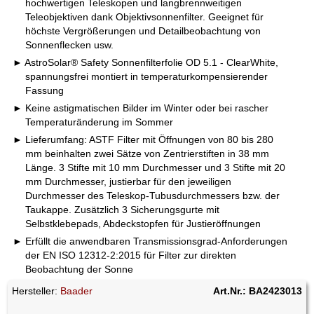
hochwertigen Teleskopen und langbrennweitigen
Teleobjektiven dank Objektivsonnenfilter. Geeignet für
höchste Vergrößerungen und Detailbeobachtung von
Sonnenflecken usw.
AstroSolar® Safety Sonnenfilterfolie OD 5.1 - ClearWhite,
spannungsfrei montiert in temperaturkompensierender
Fassung
Keine astigmatischen Bilder im Winter oder bei rascher
Temperaturänderung im Sommer
Lieferumfang: ASTF Filter mit Öffnungen von 80 bis 280
mm beinhalten zwei Sätze von Zentrierstiften in 38 mm
Länge. 3 Stifte mit 10 mm Durchmesser und 3 Stifte mit 20
mm Durchmesser, justierbar für den jeweiligen
Durchmesser des Teleskop-Tubusdurchmessers bzw. der
Taukappe. Zusätzlich 3 Sicherungsgurte mit
Selbstklebepads, Abdeckstopfen für Justieröffnungen
Erfüllt die anwendbaren Transmissionsgrad-Anforderungen
der EN ISO 12312-2:2015 für Filter zur direkten
Beobachtung der Sonne
Hersteller:
Baader
Art.Nr.: BA2423013