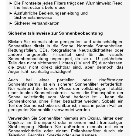
Die Frontseite jedes Filters trägt den Warnhinweis: Read
the Instructions before use
Ausführliche Bedienungsanleitung und
Sicherheitshinweise
Sicherer Versandkarton
Sicherheitshinweise zur Sonnenbeobachtung
Blicken Sie niemals ohne geeigneten und unbeschädigten
Sonnenfilter direkt in die Sonne. Normale Sonnenbrillen,
Rettungsfolien, CDs, fotografische Neutraldichtefilter oder
andere ungeprüfte Hilfsmittel sind für die visuelle
Sonnenbeobachtung ungeeignet, da sie u. U. gefährliche
Teile des nicht sichtbaren Lichtes (UV und IR) durchlassen,
die zwar nicht direkt sichtbar sind, aber dennoch das
Augenlicht nachhaltig schädigen!
Auch bei einer partiellen oder ringförmigen
Sonnenfinsternis ist ein sicherer Sonnenfilter erforderlich.
Nur während der kurzen Phase der vollständigen Totalität
einer totalen Sonnenfinsternis - wenn die Photosphäre der
Sonne vollständig vom Mond bedeckt ist - kann die
Sonnenkorona ohne Filter betrachtet werden. Sobald ein
Teil der Sonnenscheibe sichtbar ist, muss in jedem Fall ein
geeigneter Sonnenfilter verwendet werden.
Verwenden Sie Sonnenfilter niemals am Okular, hinter dem
Objektiv, im Brennpunkt oder in einem nicht frontseitigen
Strahlengang. Blicken Sie außerdem niemals mit einer
Sonnensichtbrille oder einem Folienhandfilter durch ein
Teleskop, Fernglas, Spektiv oder eine Kamera.