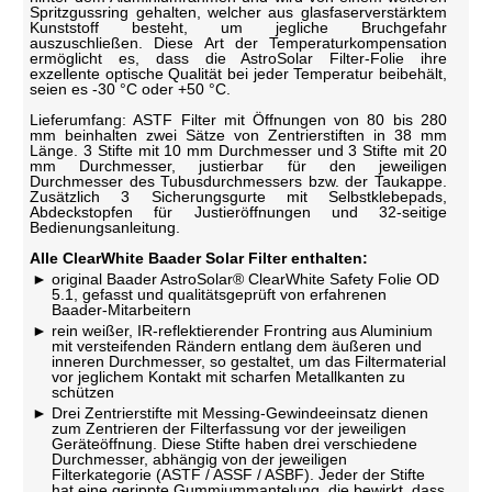
Spritzgussring gehalten, welcher aus glasfaserverstärktem
Kunststoff besteht, um jegliche Bruchgefahr
auszuschließen. Diese Art der Temperaturkompensation
ermöglicht es, dass die AstroSolar Filter-Folie ihre
exzellente optische Qualität bei jeder Temperatur beibehält,
seien es -30 °C oder +50 °C.
Lieferumfang: ASTF Filter mit Öffnungen von 80 bis 280
mm beinhalten zwei Sätze von Zentrierstiften in 38 mm
Länge. 3 Stifte mit 10 mm Durchmesser und 3 Stifte mit 20
mm Durchmesser, justierbar für den jeweiligen
Durchmesser des Tubusdurchmessers bzw. der Taukappe.
Zusätzlich 3 Sicherungsgurte mit Selbstklebepads,
Abdeckstopfen für Justieröffnungen und 32-seitige
Bedienungsanleitung.
Alle ClearWhite Baader Solar Filter enthalten:
original Baader AstroSolar® ClearWhite Safety Folie OD
5.1, gefasst und qualitätsgeprüft von erfahrenen
Baader-Mitarbeitern
rein weißer, IR-reflektierender Frontring aus Aluminium
mit versteifenden Rändern entlang dem äußeren und
inneren Durchmesser, so gestaltet, um das Filtermaterial
vor jeglichem Kontakt mit scharfen Metallkanten zu
schützen
Drei Zentrierstifte mit Messing-Gewindeeinsatz dienen
zum Zentrieren der Filterfassung vor der jeweiligen
Geräteöffnung. Diese Stifte haben drei verschiedene
Durchmesser, abhängig von der jeweiligen
Filterkategorie (ASTF / ASSF / ASBF). Jeder der Stifte
hat eine gerippte Gummiummantelung, die bewirkt, dass