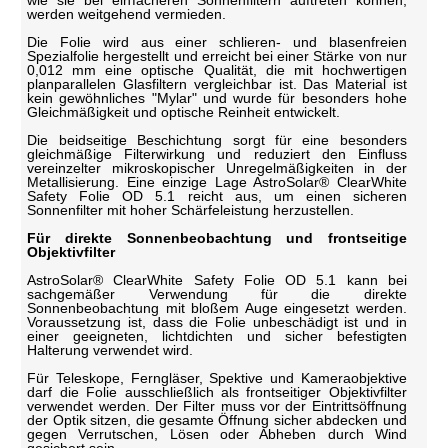
werden weitgehend vermieden.
Die Folie wird aus einer schlieren- und blasenfreien
Spezialfolie hergestellt und erreicht bei einer Stärke von nur
0,012 mm eine optische Qualität, die mit hochwertigen
planparallelen Glasfiltern vergleichbar ist. Das Material ist
kein gewöhnliches "Mylar" und wurde für besonders hohe
Gleichmäßigkeit und optische Reinheit entwickelt.
Die beidseitige Beschichtung sorgt für eine besonders
gleichmäßige Filterwirkung und reduziert den Einfluss
vereinzelter mikroskopischer Unregelmäßigkeiten in der
Metallisierung. Eine einzige Lage AstroSolar® ClearWhite
Safety Folie OD 5.1 reicht aus, um einen sicheren
Sonnenfilter mit hoher Schärfeleistung herzustellen.
Für direkte Sonnenbeobachtung und frontseitige
Objektivfilter
AstroSolar® ClearWhite Safety Folie OD 5.1 kann bei
sachgemäßer Verwendung für die direkte
Sonnenbeobachtung mit bloßem Auge eingesetzt werden.
Voraussetzung ist, dass die Folie unbeschädigt ist und in
einer geeigneten, lichtdichten und sicher befestigten
Halterung verwendet wird.
Für Teleskope, Ferngläser, Spektive und Kameraobjektive
darf die Folie ausschließlich als frontseitiger Objektivfilter
verwendet werden. Der Filter muss vor der Eintrittsöffnung
der Optik sitzen, die gesamte Öffnung sicher abdecken und
gegen Verrutschen, Lösen oder Abheben durch Wind
gesichert sein.