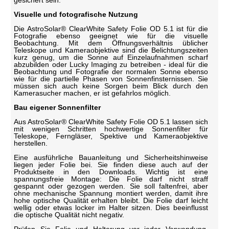
Visuelle und fotografische Nutzung
Die AstroSolar® ClearWhite Safety Folie OD 5.1 ist für die
Fotografie ebenso geeignet wie für die visuelle
Beobachtung. Mit dem Öffnungsverhältnis üblicher
Teleskope und Kameraobjektive sind die Belichtungszeiten
kurz genug, um die Sonne auf Einzelaufnahmen scharf
abzubilden oder Lucky Imaging zu betreiben - ideal für die
Beobachtung und Fotografie der normalen Sonne ebenso
wie für die partielle Phasen von Sonnenfinsternissen. Sie
müssen sich auch keine Sorgen beim Blick durch den
Kamerasucher machen, er ist gefahrlos möglich.
Bau eigener Sonnenfilter
Aus AstroSolar® ClearWhite Safety Folie OD 5.1 lassen sich
mit wenigen Schritten hochwertige Sonnenfilter für
Teleskope, Ferngläser, Spektive und Kameraobjektive
herstellen.
Eine ausführliche Bauanleitung und Sicherheitshinweise
liegen jeder Folie bei. Sie finden diese auch auf der
Produktseite in den Downloads. Wichtig ist eine
spannungsfreie Montage: Die Folie darf nicht straff
gespannt oder gezogen werden. Sie soll faltenfrei, aber
ohne mechanische Spannung montiert werden, damit ihre
hohe optische Qualität erhalten bleibt. Die Folie darf leicht
wellig oder etwas locker im Halter sitzen. Dies beeinflusst
die optische Qualität nicht negativ.
Prüfen Sie Folie und Halterung vor jeder Verwendung.