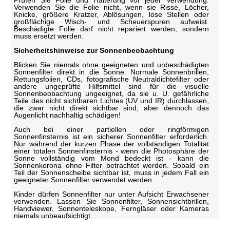
Verwenden Sie die Folie nicht, wenn sie Risse, Löcher,
Knicke, größere Kratzer, Ablösungen, lose Stellen oder
großflächige Wisch- und Scheuerspuren aufweist.
Beschädigte Folie darf nicht repariert werden, sondern
muss ersetzt werden.
Sicherheitshinweise zur Sonnenbeobachtung
Blicken Sie niemals ohne geeigneten und unbeschädigten
Sonnenfilter direkt in die Sonne. Normale Sonnenbrillen,
Rettungsfolien, CDs, fotografische Neutraldichtefilter oder
andere ungeprüfte Hilfsmittel sind für die visuelle
Sonnenbeobachtung ungeeignet, da sie u. U. gefährliche
Teile des nicht sichtbaren Lichtes (UV und IR) durchlassen,
die zwar nicht direkt sichtbar sind, aber dennoch das
Augenlicht nachhaltig schädigen!
Auch bei einer partiellen oder ringförmigen
Sonnenfinsternis ist ein sicherer Sonnenfilter erforderlich.
Nur während der kurzen Phase der vollständigen Totalität
einer totalen Sonnenfinsternis - wenn die Photosphäre der
Sonne vollständig vom Mond bedeckt ist - kann die
Sonnenkorona ohne Filter betrachtet werden. Sobald ein
Teil der Sonnenscheibe sichtbar ist, muss in jedem Fall ein
geeigneter Sonnenfilter verwendet werden.
Kinder dürfen Sonnenfilter nur unter Aufsicht Erwachsener
verwenden. Lassen Sie Sonnenfilter, Sonnensichtbrillen,
Handviewer, Sonnenteleskope, Ferngläser oder Kameras
niemals unbeaufsichtigt.