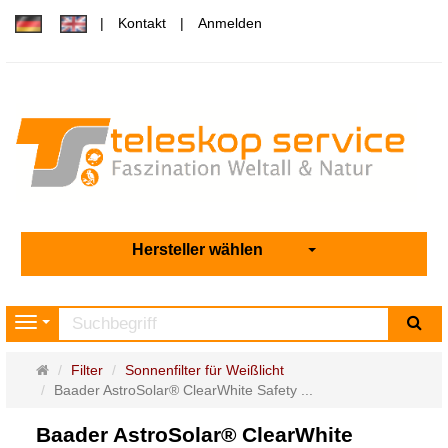
Kontakt
Anmelden
Hersteller wählen
Su
Navigation
Startseite
Filter
Sonnenfilter für Weißlicht
Baader AstroSolar® ClearWhite Safety ...
Baader AstroSolar® ClearWhite