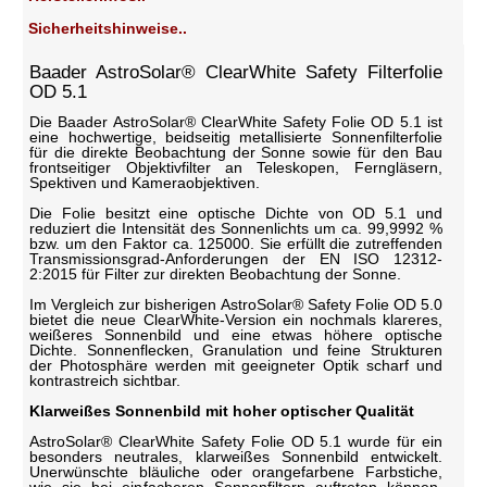
Sicherheitshinweise..
Baader AstroSolar® ClearWhite Safety Filterfolie
OD 5.1
Die Baader AstroSolar® ClearWhite Safety Folie OD 5.1 ist
eine hochwertige, beidseitig metallisierte Sonnenfilterfolie
für die direkte Beobachtung der Sonne sowie für den Bau
frontseitiger Objektivfilter an Teleskopen, Ferngläsern,
Spektiven und Kameraobjektiven.
Die Folie besitzt eine optische Dichte von OD 5.1 und
reduziert die Intensität des Sonnenlichts um ca. 99,9992 %
bzw. um den Faktor ca. 125000. Sie erfüllt die zutreffenden
Transmissionsgrad-Anforderungen der EN ISO 12312-
2:2015 für Filter zur direkten Beobachtung der Sonne.
Im Vergleich zur bisherigen AstroSolar® Safety Folie OD 5.0
bietet die neue ClearWhite-Version ein nochmals klareres,
weißeres Sonnenbild und eine etwas höhere optische
Dichte. Sonnenflecken, Granulation und feine Strukturen
der Photosphäre werden mit geeigneter Optik scharf und
kontrastreich sichtbar.
Klarweißes Sonnenbild mit hoher optischer Qualität
AstroSolar® ClearWhite Safety Folie OD 5.1 wurde für ein
besonders neutrales, klarweißes Sonnenbild entwickelt.
Unerwünschte bläuliche oder orangefarbene Farbstiche,
wie sie bei einfacheren Sonnenfiltern auftreten können,