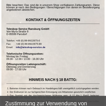
Bitte beachten: Das sind die in unserem Shop verfügbaren Zahlungsarten. Diese
können je nach den Bedingungen / Berechtigungen von denen im Bestellvorgang
angebotenen abweichen.
KONTAKT & ÖFFNUNGSZEITEN
Teleskop-Service Ransburg GmbH
Von-Myra-Straße 8
D-85599 Parsdorf
Telefon: +49 (0) 89-9922875-0

Fax:       +49 (0) 89-9922875-99

Email:    
info@teleskop-service.de
Telefonische Öffnungszeiten:
Montag bis Freitag:
09.00 - 12.00 / 13.00 - 16.00 Uhr
Öffnungszeiten Ladengeschäft:
Dienstag und Donnerstag
09:00 - 17:00 Uhr
HINWEIS NACH § 18 BATTG:
Batterien können nach Gebrauch im Handelsgeschäft unentgeltlich zurückgegeben werden.
Der Endnutzer ist zur fachgerechten Entsorgung von Altbatterien gesetzlich verpflichtet.
Das Symbol mit der durchgestrichenen Mülltonne gem. § 17 Abs.1 BattG bedeutet:
Batterien oder Akkus dürfen nicht im Hausmüll entsorgt werden.
Die chemischen Symbole Hg, Cd, und Pb nach § 17 Abs.3 BattG bedeuten: Quecksilber,
Zustimmung zur Verwendung von
Cadmium und Blei.