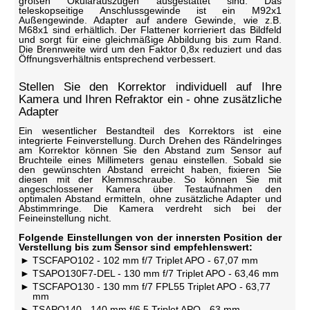
großen Okularauszügen ausgestattet sind. Das
teleskopseitige Anschlussgewinde ist ein M92x1
Außengewinde. Adapter auf andere Gewinde, wie z.B.
M68x1 sind erhältlich. Der Flattener korrieriert das Bildfeld
und sorgt für eine gleichmäßige Abbildung bis zum Rand.
Die Brennweite wird um den Faktor 0,8x reduziert und das
Öffnungsverhältnis entsprechend verbessert.
Stellen Sie den Korrektor individuell auf Ihre
Kamera und Ihren Refraktor ein - ohne zusätzliche
Adapter
Ein wesentlicher Bestandteil des Korrektors ist eine
integrierte Feinverstellung. Durch Drehen des Rändelringes
am Korrektor können Sie den Abstand zum Sensor auf
Bruchteile eines Millimeters genau einstellen. Sobald sie
den gewünschten Abstand erreicht haben, fixieren Sie
diesen mit der Klemmschraube. So können Sie mit
angeschlossener Kamera über Testaufnahmen den
optimalen Abstand ermitteln, ohne zusätzliche Adapter und
Abstimmringe. Die Kamera verdreht sich bei der
Feineinstellung nicht.
Folgende Einstellungen von der innersten Position der
Verstellung bis zum Sensor sind empfehlenswert:
TSCFAPO102 - 102 mm f/7 Triplet APO - 67,07 mm
TSAPO130F7-DEL - 130 mm f/7 Triplet APO - 63,46 mm
TSCFAPO130 - 130 mm f/7 FPL55 Triplet APO - 63,77
mm
TSAPO140 - 140 mm f/6,5 Triplet APO - 63 mm