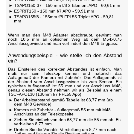
TSAPO150-37 - 150 mm f/8 2-Element APO - 60,61 mm
ESPRIT150 - 150 mm f/7 APO - 59,91 mm
TSAPO155f8 - 155mm f/8 FPL55 Triplet APO - 59,81
mm
Wenn man den M48 Adapter abschraubt, gewinnt man
noch 10,5 mm an optischen Weg ab dem M54x0,75
Anschlussgewinde und man verhindert den M48 Engpass.
Anwendungsbeispiel - wie stelle ich den Abstand
ein?
Das Einstellen des korrekten Abstandes ist einfach. Man
muß nur sein Teleskop kennen und natürlich das
Auflagemaß der Kamera mit Zubehör. Das Auflagemaß ist
der Abstand vom Anschlussgewinde bis zum Sensor. Ein
typisches Auflagemaß ist 55 mm und der Anschluss M48,
genau diesen Abstand nehmen wir als Beispiel an einem
TSCFAPO130 (130mm f/7 FPL55 Apo).
Der Arbeitsabstand gemäß Tabelle ist 63,77 mm (ab
dem M48 Gewinde)
Kamera mit Zubehör - Auflagemaß 55 mm mit M48
Anschluss an der Teleskopseite
Ziehen Sie einfach von den 63,77 mm die 55 mm ab. Es
verbleiben 8,77 mm.
Drehen Sie die Variable Verstellung um 8,77 mm nach
Außen und fixieren Sie die Position mit der