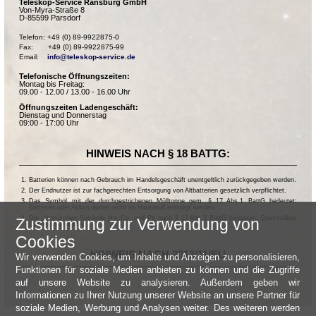
Teleskop-Service Ransburg GmbH
Von-Myra-Straße 8
D-85599 Parsdorf
Telefon: +49 (0) 89-9922875-0

Fax:       +49 (0) 89-9922875-99

Email:    
info@teleskop-service.de
Telefonische Öffnungszeiten:
Montag bis Freitag:
09.00 - 12.00 / 13.00 - 16.00 Uhr
Öffnungszeiten Ladengeschäft:
Dienstag und Donnerstag
09:00 - 17:00 Uhr
HINWEIS NACH § 18 BATTG:
Batterien können nach Gebrauch im Handelsgeschäft unentgeltlich zurückgegeben werden.
Der Endnutzer ist zur fachgerechten Entsorgung von Altbatterien gesetzlich verpflichtet.
Das Symbol mit der durchgestrichenen Mülltonne gem. § 17 Abs.1 BattG bedeutet:
Batterien oder Akkus dürfen nicht im Hausmüll entsorgt werden.
Die chemischen Symbole Hg, Cd, und Pb nach § 17 Abs.3 BattG bedeuten: Quecksilber,
Zustimmung zur Verwendung von
Cadmium und Blei.
Cookies
HINWEIS NACH 2013/11/EU
Wir verwenden Cookies, um Inhalte und Anzeigen zu personalisieren,
Funktionen für soziale Medien anbieten zu können und die Zugriffe
auf unsere Website zu analysieren. Außerdem geben wir
Informationen zu Ihrer Nutzung unserer Website an unsere Partner für
soziale Medien, Werbung und Analysen weiter. Des weiteren werden