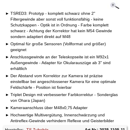
TSRED3: Prototyp - komplett schwarz ohne 2"
Filtergewinde aber sonst voll funktionsfähig - keine
Schutzkappen - Optik ist in Ordnung - Farbe komplett
schwarz - Achtung der Korrektor hat kein M54 Gewinde
sondern adaptiert direkt auf M48
Optimal für große Sensoren (Vollformat und größer)
geeignet
Anschlussgewinde an der Teleskopseite ist ein M92x1
Außengewinde - Adapter für Okularauszüge ab 3" sind
erhältlich
Der Abstand vom Korrektor zur Kamera ist präzise
einstellbar bei angeschlossener Kamera für eine optimale
Feldschärfe - Position ist fixierbar
Triplet Design mit verbesserter Farbkorrektur - Sonderglas
von Ohara (Japan)
Kameraanschluss über M48x0,75 Adapter
Hochwertige Multivergütung, Innenschwärzung und
Antireflex-Gewinde verhindern Reflexe und Geisterbilder
Hersteller:
-TS Zubehör
Art.Nr.: 2025-1105-11