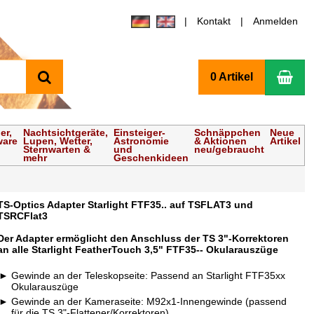
Kontakt
Anmelden
Suchen
Wa
0 Artikel
er,
Nachtsichtgeräte,
Einsteiger-
Schnäppchen
Neue
ware
Lupen, Wetter,
Astronomie
& Aktionen
Artikel
Sternwarten &
und
neu/gebraucht
mehr
Geschenkideen
TS-Optics Adapter Starlight FTF35.. auf TSFLAT3 und
TSRCFlat3
Der Adapter ermöglicht den Anschluss der TS 3"-Korrektoren
an alle Starlight FeatherTouch 3,5" FTF35-- Okularauszüge
Gewinde an der Teleskopseite: Passend an Starlight FTF35xx
Okularauszüge
Gewinde an der Kameraseite: M92x1-Innengewinde (passend
für die TS 3"-Flattener/Korrektoren)