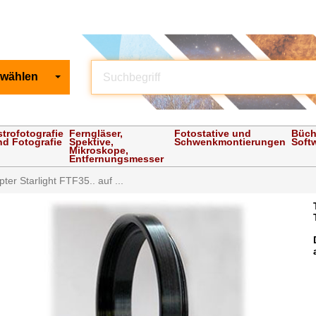
 wählen
strofotografie
Ferngläser,
Fotostative und
Büch
nd Fotografie
Spektive,
Schwenkmontierungen
Soft
Mikroskope,
Entfernungsmesser
ter Starlight FTF35.. auf ...