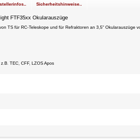
stellerinfos..
Sicherheitshinweise..
rlight FTF35xx Okularauszüge
 von TS für RC-Teleskope und für Refraktoren an 3,5" Okularauszüge vo
ie z.B. TEC, CFF, LZOS Apos