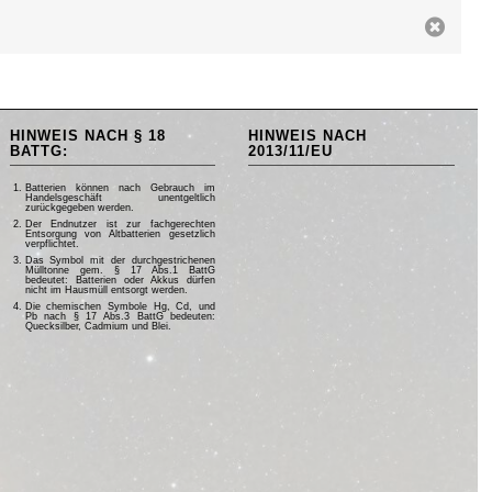
HINWEIS NACH § 18
HINWEIS NACH
BATTG:
2013/11/EU
Batterien können nach Gebrauch im
Handelsgeschäft unentgeltlich
zurückgegeben werden.
Der Endnutzer ist zur fachgerechten
Entsorgung von Altbatterien gesetzlich
verpflichtet.
Das Symbol mit der durchgestrichenen
Mülltonne gem. § 17 Abs.1 BattG
bedeutet: Batterien oder Akkus dürfen
nicht im Hausmüll entsorgt werden.
Die chemischen Symbole Hg, Cd, und
Pb nach § 17 Abs.3 BattG bedeuten:
Quecksilber, Cadmium und Blei.