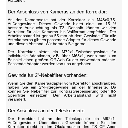
Flattener.
Der Anschluss von Kameras an den Korrektor:
An der Kameraseite hat der Korrektor ein M48x0,75-
Außengewinde. Dieses Gewinde bietet eine um 15 %
bessere Ausleuchtung als T2. Deshalb können wir den
Korrektor für alle Kameras bis Vollformat empfehlen. Der
Arbeitsabstand ist genau 55 mm ab dem Gewinde. Für alle
Astrokameras gibt es passende Adapter für dieses Gewinde
und diesen Abstand. Wir beraten Sie gerne.
Der Korrektor bietet ein M72x1-Zwischengewinde für
individuelle Adaptionen, z.B. über M68x1, wenn man zum
Beispiel einen großen Off-Axis-Guider verwenden möchte.
Passende Adapter werden von uns angeboten.
Gewinde für 2"-Nebelfilter vorhanden:
Wenn Sie den Kameraadapter vom Korrektor abschrauben,
haben Sie ein 2"-Filtergewinde an der Innenseite. Da
können Sie Nebelfilter zur Kontrastverbesserung oder IR-
Sperrfilter einsetzen. Der Arbeitsabstand wird nicht
verändert.
Der Anschluss an der Teleskopseite:
Der Korrektor hat an der Teleskopseite ein M92x1-
Außengewinde. Über dieses Gewinde können Sie den
Korrektor direkt in den Okularauszug des TS CF Apos