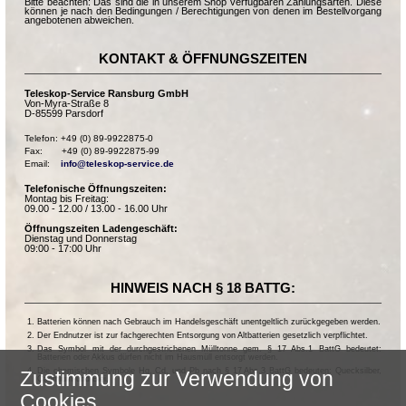
Bitte beachten: Das sind die in unserem Shop verfügbaren Zahlungsarten. Diese
können je nach den Bedingungen / Berechtigungen von denen im Bestellvorgang
angebotenen abweichen.
KONTAKT & ÖFFNUNGSZEITEN
Teleskop-Service Ransburg GmbH
Von-Myra-Straße 8
D-85599 Parsdorf
Telefon: +49 (0) 89-9922875-0

Fax:       +49 (0) 89-9922875-99

Email:    
info@teleskop-service.de
Telefonische Öffnungszeiten:
Montag bis Freitag:
09.00 - 12.00 / 13.00 - 16.00 Uhr
Öffnungszeiten Ladengeschäft:
Dienstag und Donnerstag
09:00 - 17:00 Uhr
HINWEIS NACH § 18 BATTG:
Batterien können nach Gebrauch im Handelsgeschäft unentgeltlich zurückgegeben werden.
Der Endnutzer ist zur fachgerechten Entsorgung von Altbatterien gesetzlich verpflichtet.
Das Symbol mit der durchgestrichenen Mülltonne gem. § 17 Abs.1 BattG bedeutet:
Batterien oder Akkus dürfen nicht im Hausmüll entsorgt werden.
Die chemischen Symbole Hg, Cd, und Pb nach § 17 Abs.3 BattG bedeuten: Quecksilber,
Zustimmung zur Verwendung von
Cadmium und Blei.
Cookies