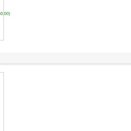
60,00)
n den Warenkorb