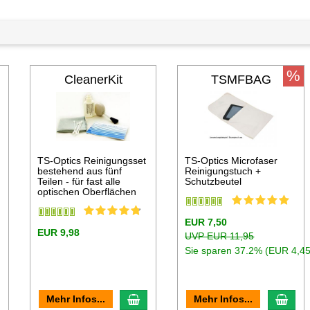
%
CleanerKit
TSMFBAG
TS-Optics Reinigungsset
TS-Optics Microfaser
bestehend aus fünf
Reinigungstuch +
Teilen - für fast alle
Schutzbeutel
optischen Oberflächen
EUR 7,50
EUR 9,98
UVP EUR 11,95
Sie sparen 37.2% (EUR 4,45
n den Warenkorb
In den Warenkorb
In d
Mehr Infos...
Mehr Infos...