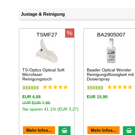
Justage & Reinigung
%
TSMF27
BA2905007
TS-Optics Optical Soft
Baader Optical Wonder
Microfaser
Reinigungsflüssigkeit mit
Reinigungstuch
Dosierspray
EUR 4,68
EUR 15,90
UVP EUR 7,95
Sie sparen 41.1% (EUR 3,27)
In den Warenkorb
I
Mehr Infos...
Mehr Infos...