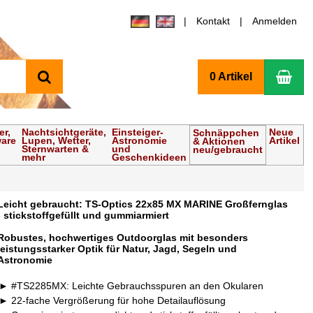
Kontakt
Anmelden
Suchen
Wa
0 Artikel
er,
Nachtsichtgeräte,
Einsteiger-
Neue
Schnäppchen
ware
Lupen, Wetter,
Astronomie
Artikel
& Aktionen
Sternwarten &
und
neu/gebraucht
mehr
Geschenkideen
Leicht gebraucht: TS-Optics 22x85 MX MARINE Großfernglas
- stickstoffgefüllt und gummiarmiert
Robustes, hochwertiges Outdoorglas mit besonders
leistungsstarker Optik für Natur, Jagd, Segeln und
Astronomie
#TS2285MX: Leichte Gebrauchsspuren an den Okularen
22-fache Vergrößerung für hohe Detailauflösung