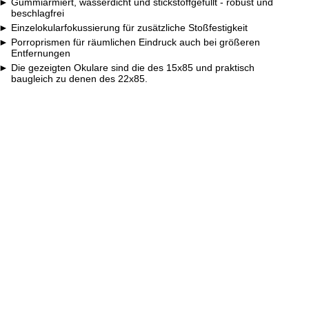
Gummiarmiert, wasserdicht und stickstoffgefüllt - robust und
beschlagfrei
Einzelokularfokussierung für zusätzliche Stoßfestigkeit
Porroprismen für räumlichen Eindruck auch bei größeren
Entfernungen
Die gezeigten Okulare sind die des 15x85 und praktisch
baugleich zu denen des 22x85.