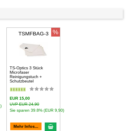
%
TSMFBAG-3
TS-Optics 3 Stück
Microfaser
Reinigungstuch +
Schutzbeutel
EUR 15,00
UVP EUR 24,90
)
Sie sparen 39.8% (EUR 9,90)
en Warenkorb
In den Warenkorb
Mehr Infos...