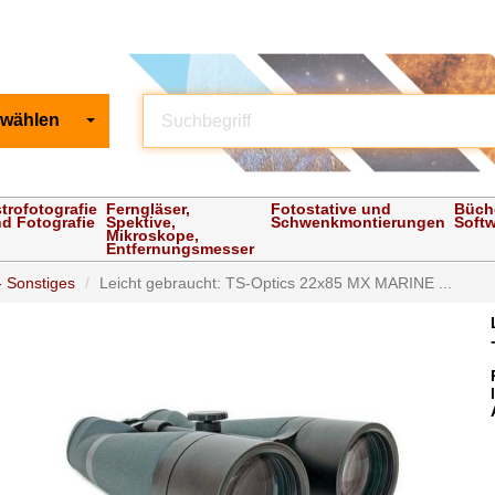
 wählen
trofotografie
Ferngläser,
Fotostative und
Büch
d Fotografie
Spektive,
Schwenkmontierungen
Soft
Mikroskope,
Entfernungsmesser
 Sonstiges
Leicht gebraucht: TS-Optics 22x85 MX MARINE ...