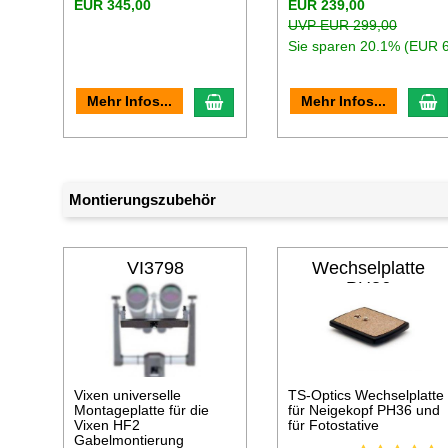
EUR 345,00
EUR 239,00
UVP EUR 299,00
Sie sparen 20.1% (EUR 
In den Warenkorb
I
Mehr Infos...
Mehr Infos...
Montierungszubehör
VI3798
Wechselplatte
PH36
Vixen universelle
TS-Optics Wechselplatte
Montageplatte für die
für Neigekopf PH36 und
Vixen HF2
für Fotostative
Gabelmontierung