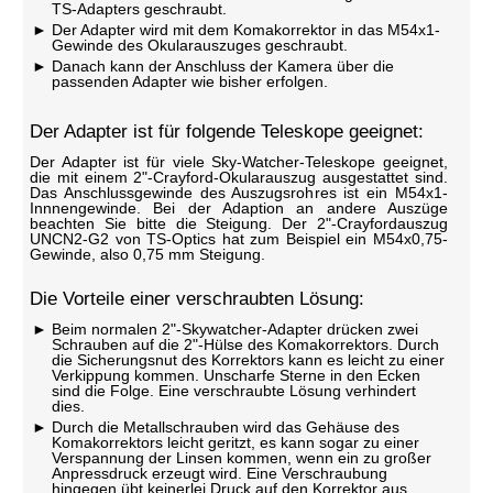
TS-Adapters geschraubt.
Der Adapter wird mit dem Komakorrektor in das M54x1-
Gewinde des Okularauszuges geschraubt.
Danach kann der Anschluss der Kamera über die
passenden Adapter wie bisher erfolgen.
Der Adapter ist für folgende Teleskope geeignet:
Der Adapter ist für viele Sky-Watcher-Teleskope geeignet,
die mit einem 2"-Crayford-Okularauszug ausgestattet sind.
Das Anschlussgewinde des Auszugsrohres ist ein M54x1-
Innnengewinde. Bei der Adaption an andere Auszüge
beachten Sie bitte die Steigung. Der 2"-Crayfordauszug
UNCN2-G2 von TS-Optics hat zum Beispiel ein M54x0,75-
Gewinde, also 0,75 mm Steigung.
Die Vorteile einer verschraubten Lösung:
Beim normalen 2"-Skywatcher-Adapter drücken zwei
Schrauben auf die 2"-Hülse des Komakorrektors. Durch
die Sicherungsnut des Korrektors kann es leicht zu einer
Verkippung kommen. Unscharfe Sterne in den Ecken
sind die Folge. Eine verschraubte Lösung verhindert
dies.
Durch die Metallschrauben wird das Gehäuse des
Komakorrektors leicht geritzt, es kann sogar zu einer
Verspannung der Linsen kommen, wenn ein zu großer
Anpressdruck erzeugt wird. Eine Verschraubung
hingegen übt keinerlei Druck auf den Korrektor aus.