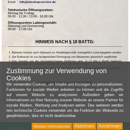
Email:    
info@teleskop-service.de
Telefonische Öffnungszeiten:
Montag bis Freitag:
09.00 - 12.00 / 13.00 - 16.00 Uhr
Öffnungszeiten Ladengeschäft:
Dienstag und Donnerstag
09:00 - 17:00 Uhr
HINWEIS NACH § 18 BATTG:
Batterien können nach Gebrauch im Handelsgeschäft unentgeltlich zurückgegeben werden.
Der Endnutzer ist zur fachgerechten Entsorgung von Altbatterien gesetzlich verpflichtet.
Das Symbol mit der durchgestrichenen Mülltonne gem. § 17 Abs.1 BattG bedeutet:
Batterien oder Akkus dürfen nicht im Hausmüll entsorgt werden.
Die chemischen Symbole Hg, Cd, und Pb nach § 17 Abs.3 BattG bedeuten: Quecksilber,
Zustimmung zur Verwendung von
Cadmium und Blei.
Cookies
HINWEIS NACH 2013/11/EU
Wir verwenden Cookies, um Inhalte und Anzeigen zu personalisieren,
Funktionen für soziale Medien anbieten zu können und die Zugriffe
auf unsere Website zu analysieren. Außerdem geben wir
Informationen zu Ihrer Nutzung unserer Website an unsere Partner für
soziale Medien, Werbung und Analysen weiter. Des weiteren werden
rein technische Cookies verwendet um die Funktion der Webseite zu
gewährleisten, dies ist nicht deaktivierbar.
Ablehnen
Annehmen
Weitere Informationen
Wa
0 Artikel