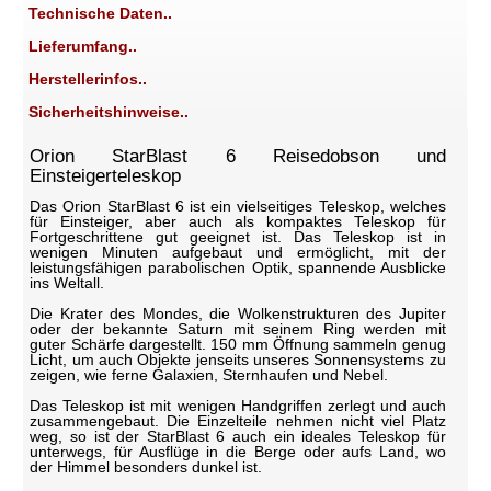
Technische Daten..
Lieferumfang..
Herstellerinfos..
Sicherheitshinweise..
Orion StarBlast 6 Reisedobson und
Einsteigerteleskop
Das Orion StarBlast 6 ist ein vielseitiges Teleskop, welches
für Einsteiger, aber auch als kompaktes Teleskop für
Fortgeschrittene gut geeignet ist. Das Teleskop ist in
wenigen Minuten aufgebaut und ermöglicht, mit der
leistungsfähigen parabolischen Optik, spannende Ausblicke
ins Weltall.
Die Krater des Mondes, die Wolkenstrukturen des Jupiter
oder der bekannte Saturn mit seinem Ring werden mit
guter Schärfe dargestellt. 150 mm Öffnung sammeln genug
Licht, um auch Objekte jenseits unseres Sonnensystems zu
zeigen, wie ferne Galaxien, Sternhaufen und Nebel.
Das Teleskop ist mit wenigen Handgriffen zerlegt und auch
zusammengebaut. Die Einzelteile nehmen nicht viel Platz
weg, so ist der StarBlast 6 auch ein ideales Teleskop für
unterwegs, für Ausflüge in die Berge oder aufs Land, wo
der Himmel besonders dunkel ist.