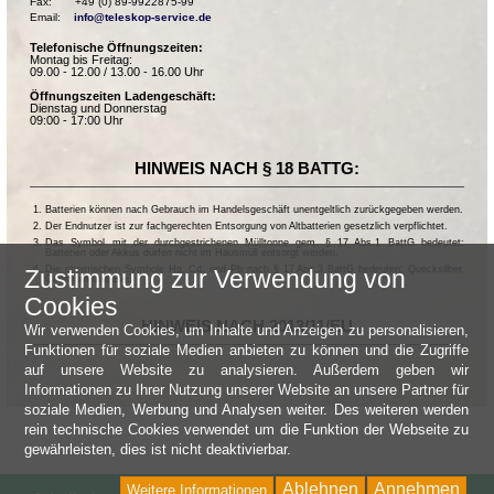
Fax:       +49 (0) 89-9922875-99

Email:    
info@teleskop-service.de
Telefonische Öffnungszeiten:
Montag bis Freitag:
09.00 - 12.00 / 13.00 - 16.00 Uhr
Öffnungszeiten Ladengeschäft:
Dienstag und Donnerstag
09:00 - 17:00 Uhr
HINWEIS NACH § 18 BATTG:
Batterien können nach Gebrauch im Handelsgeschäft unentgeltlich zurückgegeben werden.
Der Endnutzer ist zur fachgerechten Entsorgung von Altbatterien gesetzlich verpflichtet.
Das Symbol mit der durchgestrichenen Mülltonne gem. § 17 Abs.1 BattG bedeutet:
Batterien oder Akkus dürfen nicht im Hausmüll entsorgt werden.
Die chemischen Symbole Hg, Cd, und Pb nach § 17 Abs.3 BattG bedeuten: Quecksilber,
Zustimmung zur Verwendung von
Cadmium und Blei.
Cookies
HINWEIS NACH 2013/11/EU
Wir verwenden Cookies, um Inhalte und Anzeigen zu personalisieren,
Funktionen für soziale Medien anbieten zu können und die Zugriffe
auf unsere Website zu analysieren. Außerdem geben wir
Informationen zu Ihrer Nutzung unserer Website an unsere Partner für
soziale Medien, Werbung und Analysen weiter. Des weiteren werden
rein technische Cookies verwendet um die Funktion der Webseite zu
gewährleisten, dies ist nicht deaktivierbar.
Ablehnen
Annehmen
Weitere Informationen