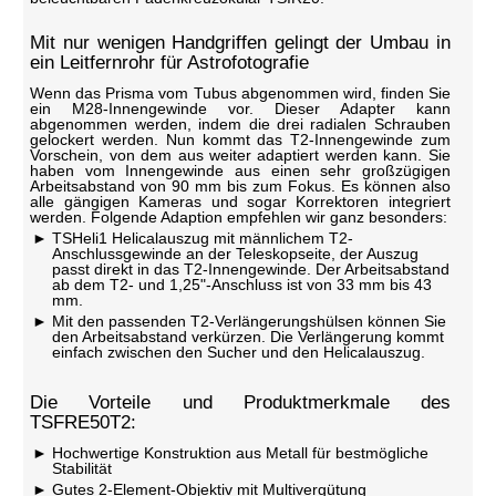
Mit nur wenigen Handgriffen gelingt der Umbau in
ein Leitfernrohr für Astrofotografie
Wenn das Prisma vom Tubus abgenommen wird, finden Sie
ein M28-Innengewinde vor. Dieser Adapter kann
abgenommen werden, indem die drei radialen Schrauben
gelockert werden. Nun kommt das T2-Innengewinde zum
Vorschein, von dem aus weiter adaptiert werden kann. Sie
haben vom Innengewinde aus einen sehr großzügigen
Arbeitsabstand von 90 mm bis zum Fokus. Es können also
alle gängigen Kameras und sogar Korrektoren integriert
werden. Folgende Adaption empfehlen wir ganz besonders:
TSHeli1 Helicalauszug mit männlichem T2-
Anschlussgewinde an der Teleskopseite, der Auszug
passt direkt in das T2-Innengewinde. Der Arbeitsabstand
ab dem T2- und 1,25"-Anschluss ist von 33 mm bis 43
mm.
Mit den passenden T2-Verlängerungshülsen können Sie
den Arbeitsabstand verkürzen. Die Verlängerung kommt
einfach zwischen den Sucher und den Helicalauszug.
Die Vorteile und Produktmerkmale des
TSFRE50T2:
Hochwertige Konstruktion aus Metall für bestmögliche
Stabilität
Gutes 2-Element-Objektiv mit Multivergütung