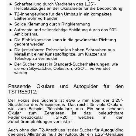
Scharfstellung durch Verdrehen des 1,25"-
Helicalauszuges an der Okularseite für die Beobachtung
T2-Innengewinde für den Umbau in ein kompaktes
Leitfernrohr vorhanden
Solide Klemmung durch Ringklemmung
Aufrechte und seitenrichtige Abbildung durch das 90°-
Amiciprisma
Die Einblickposition kann in die gewünschte Richtung
gedreht werden
Die justierbaren Rohrschellen haben Schrauben aus
Metall mit einer Kunststoffspitze, um Kratzer am
Teleskop zu vermeiden
Der Sucher passt in Standard-Sucherhalterungen, wie
sie von Skywatcher, Celestron, GSO ... verwendet
werden
Passende Okulare und Autoguider für den
TSFRE50T2:
Der Fokus des Suchers ist etwa 5 mm über der 1,25"-
Steckhülse des Amiciprismas. Das reicht für viele Okulare,
wie zum Beispiel Plösslokulare, aus. Ein sehr schönes
Okular zum Zentrieren ist das beleuchtbare
Fadenkreuzokular TSIR20, welches in den
Zubehörempfehlungen verlinkt ist.
Auch ohne den T2-Anschluss ist der Sucher für Autoguiding
geeignet. Allerdings muß der Autoguider ein 1,25"-Gehäuse