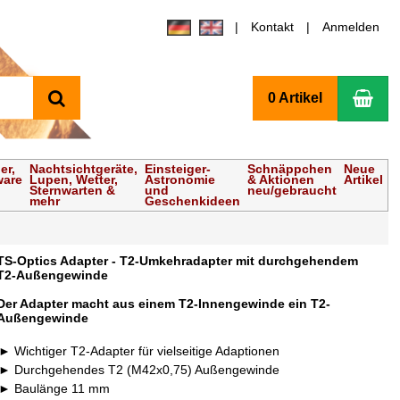
Kontakt
Anmelden
Suchen
Wa
0 Artikel
er,
Nachtsichtgeräte,
Einsteiger-
Schnäppchen
Neue
ware
Lupen, Wetter,
Astronomie
& Aktionen
Artikel
Sternwarten &
und
neu/gebraucht
mehr
Geschenkideen
TS-Optics Adapter - T2-Umkehradapter mit durchgehendem
T2-Außengewinde
Der Adapter macht aus einem T2-Innengewinde ein T2-
Außengewinde
Wichtiger T2-Adapter für vielseitige Adaptionen
Durchgehendes T2 (M42x0,75) Außengewinde
Baulänge 11 mm