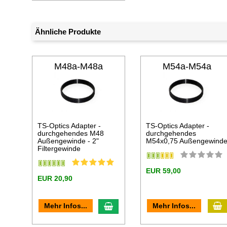
Ähnliche Produkte
M48a-M48a
M54a-M54a
TS-Optics Adapter -
TS-Optics Adapter -
durchgehendes M48
durchgehendes
Außengewinde - 2"
M54x0,75 Außengewind
Filtergewinde
EUR 59,00
EUR 20,90
I
In den Warenkorb
Mehr Infos...
Mehr Infos...