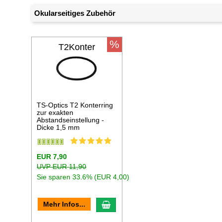
Okularseitiges Zubehör
%
T2Konter
TS-Optics T2 Konterring
zur exakten
Abstandseinstellung -
Dicke 1,5 mm
EUR 7,90
UVP EUR 11,90
Sie sparen 33.6% (EUR 4,00)
In den Warenkorb
Mehr Infos...