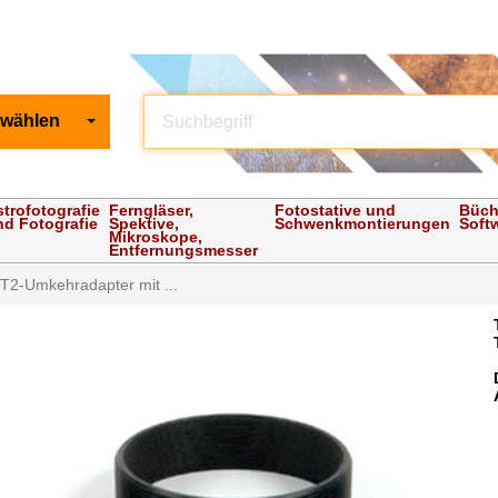
 wählen
strofotografie
Ferngläser,
Fotostative und
Büch
nd Fotografie
Spektive,
Schwenkmontierungen
Soft
Mikroskope,
Entfernungsmesser
 T2-Umkehradapter mit ...