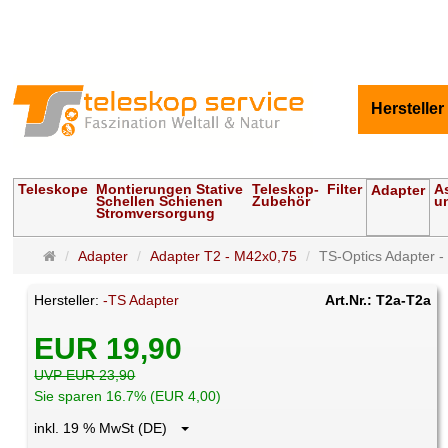
Hersteller
Teleskope
Montierungen Stative
Teleskop-
Filter
A
Adapter
Schellen Schienen
Zubehör
u
Stromversorgung
Startseite
Adapter
Adapter T2 - M42x0,75
TS-Optics Adapter -
Hersteller:
-TS Adapter
Art.Nr.: T2a-T2a
EUR 19,90
UVP EUR 23,90
Sie sparen 16.7% (EUR 4,00)
inkl. 19 % MwSt (DE)