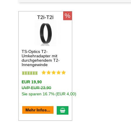
%
T2i-T2i
TS-Optics T2-
Umkehradapter mit
durchgehendem T2-
Innengewinde
EUR 19,90
UVP EUR 23,90
Sie sparen 16.7% (EUR 4,00)
In den Warenkorb
Mehr Infos...