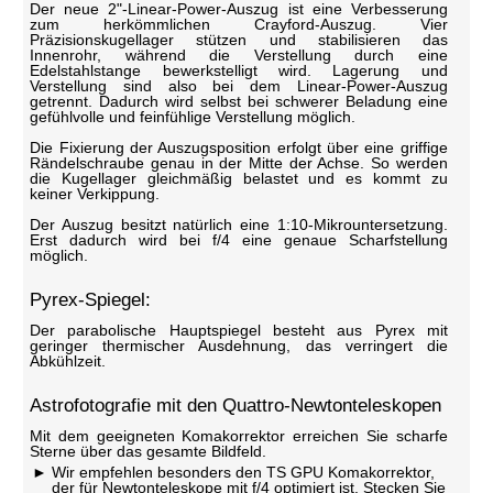
Der neue 2"-Linear-Power-Auszug ist eine Verbesserung
zum herkömmlichen Crayford-Auszug. Vier
Präzisionskugellager stützen und stabilisieren das
Innenrohr, während die Verstellung durch eine
Edelstahlstange bewerkstelligt wird. Lagerung und
Verstellung sind also bei dem Linear-Power-Auszug
getrennt. Dadurch wird selbst bei schwerer Beladung eine
gefühlvolle und feinfühlige Verstellung möglich.
Die Fixierung der Auszugsposition erfolgt über eine griffige
Rändelschraube genau in der Mitte der Achse. So werden
die Kugellager gleichmäßig belastet und es kommt zu
keiner Verkippung.
Der Auszug besitzt natürlich eine 1:10-Mikrountersetzung.
Erst dadurch wird bei f/4 eine genaue Scharfstellung
möglich.
Pyrex-Spiegel:
Der parabolische Hauptspiegel besteht aus Pyrex mit
geringer thermischer Ausdehnung, das verringert die
Abkühlzeit.
Astrofotografie mit den Quattro-Newtonteleskopen
Mit dem geeigneten Komakorrektor erreichen Sie scharfe
Sterne über das gesamte Bildfeld.
Wir empfehlen besonders den TS GPU Komakorrektor,
der für Newtonteleskope mit f/4 optimiert ist. Stecken Sie