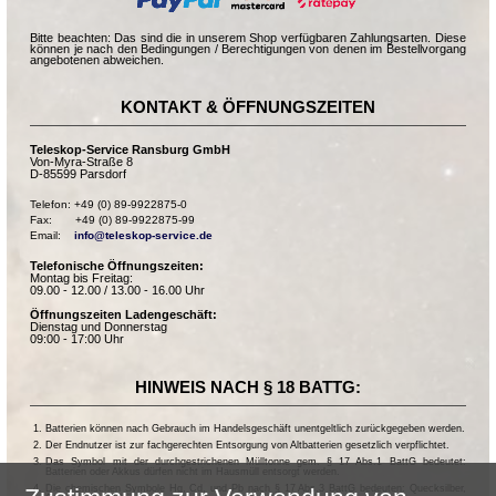
Bitte beachten: Das sind die in unserem Shop verfügbaren Zahlungsarten. Diese
können je nach den Bedingungen / Berechtigungen von denen im Bestellvorgang
angebotenen abweichen.
KONTAKT & ÖFFNUNGSZEITEN
Teleskop-Service Ransburg GmbH
Von-Myra-Straße 8
D-85599 Parsdorf
Telefon: +49 (0) 89-9922875-0

Fax:       +49 (0) 89-9922875-99

Email:    
info@teleskop-service.de
Telefonische Öffnungszeiten:
Montag bis Freitag:
09.00 - 12.00 / 13.00 - 16.00 Uhr
Öffnungszeiten Ladengeschäft:
Dienstag und Donnerstag
09:00 - 17:00 Uhr
HINWEIS NACH § 18 BATTG:
Batterien können nach Gebrauch im Handelsgeschäft unentgeltlich zurückgegeben werden.
Der Endnutzer ist zur fachgerechten Entsorgung von Altbatterien gesetzlich verpflichtet.
Das Symbol mit der durchgestrichenen Mülltonne gem. § 17 Abs.1 BattG bedeutet:
Batterien oder Akkus dürfen nicht im Hausmüll entsorgt werden.
Die chemischen Symbole Hg, Cd, und Pb nach § 17 Abs.3 BattG bedeuten: Quecksilber,