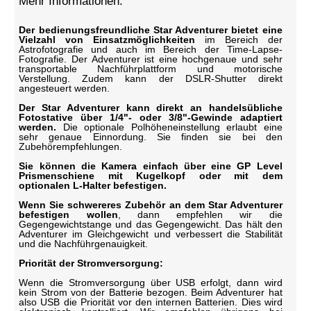
Mehr Informationen:
Der bedienungsfreundliche Star Adventurer bietet eine
Vielzahl von Einsatzmöglichkeiten
im Bereich der
Astrofotografie und auch im Bereich der Time-Lapse-
Fotografie. Der Adventurer ist eine hochgenaue und sehr
transportable Nachführplattform und motorische
Verstellung. Zudem kann der DSLR-Shutter direkt
angesteuert werden.
Der Star Adventurer kann direkt an handelsübliche
Fotostative über 1/4"- oder 3/8"-Gewinde adaptiert
werden.
Die optionale Polhöheneinstellung erlaubt eine
sehr genaue Einnordung. Sie finden sie bei den
Zubehörempfehlungen.
Sie können die Kamera einfach über eine GP Level
Prismenschiene mit Kugelkopf oder mit dem
optionalen L-Halter befestigen.
Wenn Sie schwereres Zubehör an dem Star Adventurer
befestigen wollen
, dann empfehlen wir die
Gegengewichtstange und das Gegengewicht. Das hält den
Adventurer im Gleichgewicht und verbessert die Stabilität
und die Nachführgenauigkeit.
Priorität der Stromversorgung:
Wenn die Stromversorgung über USB erfolgt, dann wird
kein Strom von der Batterie bezogen. Beim Adventurer hat
also USB die Priorität vor den internen Batterien. Dies wird