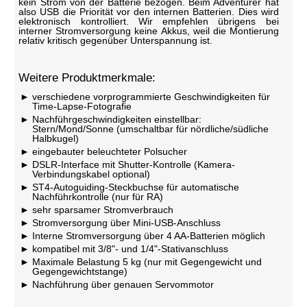
kein Strom von der Batterie bezogen. Beim Adventurer hat
also USB die Priorität vor den internen Batterien. Dies wird
elektronisch kontrolliert. Wir empfehlen übrigens bei
interner Stromversorgung keine Akkus, weil die Montierung
relativ kritisch gegenüber Unterspannung ist.
Weitere Produktmerkmale:
verschiedene vorprogrammierte Geschwindigkeiten für
Time-Lapse-Fotografie
Nachführgeschwindigkeiten einstellbar:
Stern/Mond/Sonne (umschaltbar für nördliche/südliche
Halbkugel)
eingebauter beleuchteter Polsucher
DSLR-Interface mit Shutter-Kontrolle (Kamera-
Verbindungskabel optional)
ST4-Autoguiding-Steckbuchse für automatische
Nachführkontrolle (nur für RA)
sehr sparsamer Stromverbrauch
Stromversorgung über Mini-USB-Anschluss
Interne Stromversorgung über 4 AA-Batterien möglich
kompatibel mit 3/8"- und 1/4"-Stativanschluss
Maximale Belastung 5 kg (nur mit Gegengewicht und
Gegengewichtstange)
Nachführung über genauen Servommotor