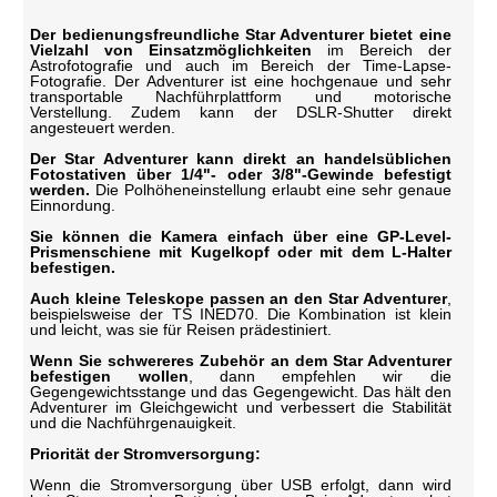
Der bedienungsfreundliche Star Adventurer bietet eine
Vielzahl von Einsatzmöglichkeiten
im Bereich der
Astrofotografie und auch im Bereich der Time-Lapse-
Fotografie. Der Adventurer ist eine hochgenaue und sehr
transportable Nachführplattform und motorische
Verstellung. Zudem kann der DSLR-Shutter direkt
angesteuert werden.
Der Star Adventurer kann direkt an handelsüblichen
Fotostativen über 1/4"- oder 3/8"-Gewinde befestigt
werden.
Die Polhöheneinstellung erlaubt eine sehr genaue
Einnordung.
Sie können die Kamera einfach über eine GP-Level-
Prismenschiene mit Kugelkopf oder mit dem L-Halter
befestigen.
Auch kleine Teleskope passen an den Star Adventurer
,
beispielsweise der TS INED70. Die Kombination ist klein
und leicht, was sie für Reisen prädestiniert.
Wenn Sie schwereres Zubehör an dem Star Adventurer
befestigen wollen
, dann empfehlen wir die
Gegengewichtsstange und das Gegengewicht. Das hält den
Adventurer im Gleichgewicht und verbessert die Stabilität
und die Nachführgenauigkeit.
Priorität der Stromversorgung:
Wenn die Stromversorgung über USB erfolgt, dann wird