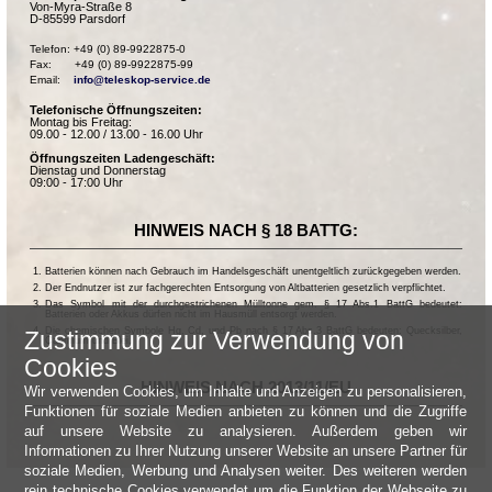
Von-Myra-Straße 8
D-85599 Parsdorf
Telefon: +49 (0) 89-9922875-0

Fax:       +49 (0) 89-9922875-99

Email:    
info@teleskop-service.de
Telefonische Öffnungszeiten:
Montag bis Freitag:
09.00 - 12.00 / 13.00 - 16.00 Uhr
Öffnungszeiten Ladengeschäft:
Dienstag und Donnerstag
09:00 - 17:00 Uhr
HINWEIS NACH § 18 BATTG:
Batterien können nach Gebrauch im Handelsgeschäft unentgeltlich zurückgegeben werden.
Der Endnutzer ist zur fachgerechten Entsorgung von Altbatterien gesetzlich verpflichtet.
Das Symbol mit der durchgestrichenen Mülltonne gem. § 17 Abs.1 BattG bedeutet:
Batterien oder Akkus dürfen nicht im Hausmüll entsorgt werden.
Die chemischen Symbole Hg, Cd, und Pb nach § 17 Abs.3 BattG bedeuten: Quecksilber,
Zustimmung zur Verwendung von
Cadmium und Blei.
Cookies
HINWEIS NACH 2013/11/EU
Wir verwenden Cookies, um Inhalte und Anzeigen zu personalisieren,
Funktionen für soziale Medien anbieten zu können und die Zugriffe
auf unsere Website zu analysieren. Außerdem geben wir
Informationen zu Ihrer Nutzung unserer Website an unsere Partner für
soziale Medien, Werbung und Analysen weiter. Des weiteren werden
rein technische Cookies verwendet um die Funktion der Webseite zu