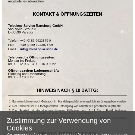
angebotenen abweichen.
KONTAKT & ÖFFNUNGSZEITEN
Teleskop-Service Ransburg GmbH
Von-Myra-Straße 8
D-85599 Parsdorf
Telefon: +49 (0) 89-9922875-0

Fax:       +49 (0) 89-9922875-99

Email:    
info@teleskop-service.de
Telefonische Öffnungszeiten:
Montag bis Freitag:
09.00 - 12.00 / 13.00 - 16.00 Uhr
Öffnungszeiten Ladengeschäft:
Dienstag und Donnerstag
09:00 - 17:00 Uhr
HINWEIS NACH § 18 BATTG:
Batterien können nach Gebrauch im Handelsgeschäft unentgeltlich zurückgegeben werden.
Der Endnutzer ist zur fachgerechten Entsorgung von Altbatterien gesetzlich verpflichtet.
Das Symbol mit der durchgestrichenen Mülltonne gem. § 17 Abs.1 BattG bedeutet:
Batterien oder Akkus dürfen nicht im Hausmüll entsorgt werden.
Die chemischen Symbole Hg, Cd, und Pb nach § 17 Abs.3 BattG bedeuten: Quecksilber,
Zustimmung zur Verwendung von
Cadmium und Blei.
Cookies
HINWEIS NACH 2013/11/EU
Wir verwenden Cookies, um Inhalte und Anzeigen zu personalisieren,