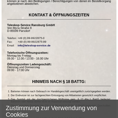
können je nach den Bedingungen / Berechtigungen von denen im Bestellvorgang
angebotenen abweichen.
KONTAKT & ÖFFNUNGSZEITEN
Teleskop-Service Ransburg GmbH
Von-Myra-Straße 8
D-85599 Parsdorf
Telefon: +49 (0) 89-9922875-0

Fax:       +49 (0) 89-9922875-99

Email:    
info@teleskop-service.de
Telefonische Öffnungszeiten:
Montag bis Freitag:
09.00 - 12.00 / 13.00 - 16.00 Uhr
Öffnungszeiten Ladengeschäft:
Dienstag und Donnerstag
09:00 - 17:00 Uhr
HINWEIS NACH § 18 BATTG:
Batterien können nach Gebrauch im Handelsgeschäft unentgeltlich zurückgegeben werden.
Der Endnutzer ist zur fachgerechten Entsorgung von Altbatterien gesetzlich verpflichtet.
Das Symbol mit der durchgestrichenen Mülltonne gem. § 17 Abs.1 BattG bedeutet:
Batterien oder Akkus dürfen nicht im Hausmüll entsorgt werden.
Die chemischen Symbole Hg, Cd, und Pb nach § 17 Abs.3 BattG bedeuten: Quecksilber,
Zustimmung zur Verwendung von
Cadmium und Blei.
Cookies