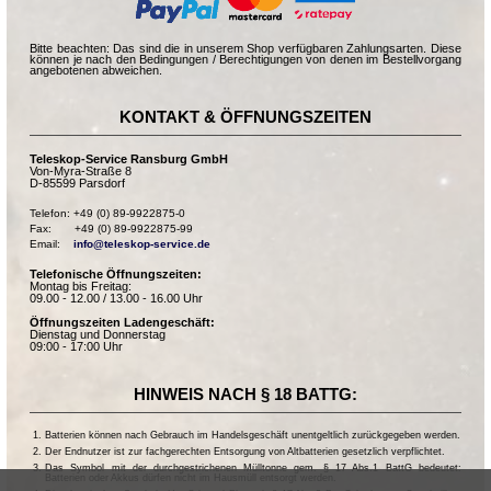
Bitte beachten: Das sind die in unserem Shop verfügbaren Zahlungsarten. Diese
können je nach den Bedingungen / Berechtigungen von denen im Bestellvorgang
angebotenen abweichen.
KONTAKT & ÖFFNUNGSZEITEN
Teleskop-Service Ransburg GmbH
Von-Myra-Straße 8
D-85599 Parsdorf
Telefon: +49 (0) 89-9922875-0

Fax:       +49 (0) 89-9922875-99

Email:    
info@teleskop-service.de
Telefonische Öffnungszeiten:
Montag bis Freitag:
09.00 - 12.00 / 13.00 - 16.00 Uhr
Öffnungszeiten Ladengeschäft:
Dienstag und Donnerstag
09:00 - 17:00 Uhr
HINWEIS NACH § 18 BATTG:
Batterien können nach Gebrauch im Handelsgeschäft unentgeltlich zurückgegeben werden.
Der Endnutzer ist zur fachgerechten Entsorgung von Altbatterien gesetzlich verpflichtet.
Das Symbol mit der durchgestrichenen Mülltonne gem. § 17 Abs.1 BattG bedeutet:
Batterien oder Akkus dürfen nicht im Hausmüll entsorgt werden.