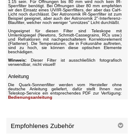
1:15 sein. Für Öffnungen bis 80 mm wird noch kein IR-
Sperrfilter benötigt. Bei Öffnungen über 80 mm empfehlen
wir den Einsatz eines UV/IR-Sperrfilters, der aber das CaH-
Licht noch durchlässt. Der Astronomik IR-Sperrfilter ist zum
Beispiel geeignet, aber auch der Astronomik 2"-Interferenz-
Blaufilter, welcher noch weniger "unnützes" Licht durchläßt.
Ungeeignet für diesen Filter sind Teleskope mit
Umlenkspiegel (Newtons, Schmidt-Cassegrains, RCs usw.)
und Refraktoren mit nachgeschaltetem Korrektorelement
(Flattener). Die Temperaturen, die in Fokusnähe auftreten,
sind zu hoch, sie können diese optischen Elemente
beschädigen.
Winweis:
Dieser Filter ist ausschließlich fotografisch
verwendbar, nicht visuell!
Anleitung
Die Quark-Sonnenfilter werden vom Hersteller ohne
deutsche Anleitung geliefert, dafür stellt Ihnen nun
Teleskop-Service ein entsprechendes PDF zur Verfügung:
Bedienungsanleitung
Empfohlenes Zubehör