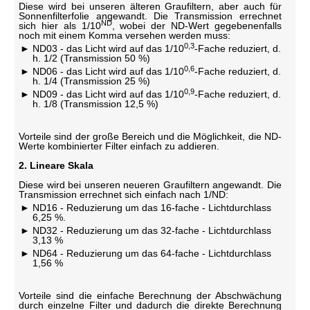
Diese wird bei unseren älteren Graufiltern, aber auch für
Sonnenfilterfolie angewandt. Die Transmission errechnet
ND
sich hier als 1/10
, wobei der ND-Wert gegebenenfalls
noch mit einem Komma versehen werden muss:
0,3
ND03 - das Licht wird auf das 1/10
-Fache reduziert, d.
h. 1/2 (Transmission 50 %)
0,6
ND06 - das Licht wird auf das 1/10
-Fache reduziert, d.
h. 1/4 (Transmission 25 %)
0,9
ND09 - das Licht wird auf das 1/10
-Fache reduziert, d.
h. 1/8 (Transmission 12,5 %)
Vorteile sind der große Bereich und die Möglichkeit, die ND-
Werte kombinierter Filter einfach zu addieren.
2. Lineare Skala
Diese wird bei unseren neueren Graufiltern angewandt. Die
Transmission errechnet sich einfach nach 1/ND:
ND16 - Reduzierung um das 16-fache - Lichtdurchlass
6,25 %.
ND32 - Reduzierung um das 32-fache - Lichtdurchlass
3,13 %
ND64 - Reduzierung um das 64-fache - Lichtdurchlass
1,56 %
Vorteile sind die einfache Berechnung der Abschwächung
durch einzelne Filter und dadurch die direkte Berechnung