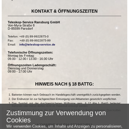
KONTAKT & ÖFFNUNGSZEITEN
Teleskop-Service Ransburg GmbH
Von-Myra-Straße 8
D-85599 Parsdorf
Telefon: +49 (0) 89-9922875-0

Fax:       +49 (0) 89-9922875-99

Email:    
info@teleskop-service.de
Telefonische Öffnungszeiten:
Montag bis Freitag:
09.00 - 12.00 / 13.00 - 16.00 Uhr
Öffnungszeiten Ladengeschäft:
Dienstag und Donnerstag
09:00 - 17:00 Uhr
HINWEIS NACH § 18 BATTG:
Batterien können nach Gebrauch im Handelsgeschäft unentgeltlich zurückgegeben werden.
Der Endnutzer ist zur fachgerechten Entsorgung von Altbatterien gesetzlich verpflichtet.
Das Symbol mit der durchgestrichenen Mülltonne gem. § 17 Abs.1 BattG bedeutet:
Batterien oder Akkus dürfen nicht im Hausmüll entsorgt werden.
Die chemischen Symbole Hg, Cd, und Pb nach § 17 Abs.3 BattG bedeuten: Quecksilber,
Zustimmung zur Verwendung von
Cadmium und Blei.
Cookies
HINWEIS NACH 2013/11/EU
Wir verwenden Cookies, um Inhalte und Anzeigen zu personalisieren,