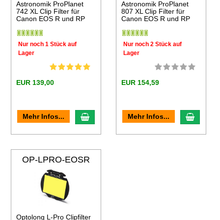
Astronomik ProPlanet
Astronomik ProPlanet
742 XL Clip Filter für
807 XL Clip Filter für
Canon EOS R und RP
Canon EOS R und RP
Nur noch 1 Stück auf
Nur noch 2 Stück auf
Lager
Lager
EUR 139,00
EUR 154,59
en Warenkorb
In den Warenkorb
In den
Mehr Infos...
Mehr Infos...
OP-LPRO-EOSR
Optolong L-Pro Clipfilter