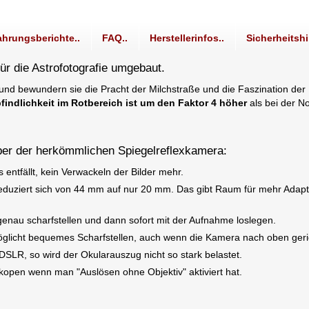
ahrungsberichte..
FAQ..
Herstellerinfos..
Sicherheitshi
ür die Astrofotografie umgebaut.
d bewundern sie die Pracht der Milchstraße und die Faszination der 
findlichkeit im Rotbereich ist um den Faktor 4 höher
als bei der N
über der herkömmlichen Spiegelreflexkamera:
ntfällt, kein Verwackeln der Bilder mehr.
duziert sich von 44 mm auf nur 20 mm. Das gibt Raum für mehr Adapti
enau scharfstellen und dann sofort mit der Aufnahme loslegen.
licht bequemes Scharfstellen, auch wenn die Kamera nach oben gerich
SLR, so wird der Okularauszug nicht so stark belastet.
kopen wenn man "Auslösen ohne Objektiv" aktiviert hat.