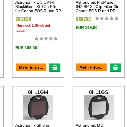
Astronomik L-3 UV-IR
Astronomik ProPlanet
Blockfilter - XL Clip Filter
642 BP XL Clip Filter für
für Canon EOS R und RP
Canon EOS R und RP
Nur noch 1 Stück auf
EUR 169,00
Lager
EUR 169,00
n den Warenkorb
In den Warenkorb
In d
Mehr Infos...
Mehr Infos...
8H11GM
8H11GS
Astronomik SII 6 nm
Astronomik MC-