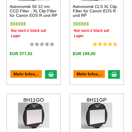
Astronomik SII 12 nm
Astronomik CLS XL Clip
CCD Filter - XL Clip Filter
Filter für Canon EOS R
für Canon EOS R und RP
und RP
Nur noch 2 Stück auf
Nur noch 2 Stück auf
Lager
Lager
EUR 377,02
EUR 199,00
en Warenkorb
In den Warenkorb
In den
Mehr Infos...
Mehr Infos...
8H11GO
8H11GP