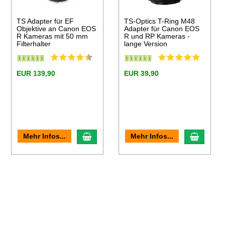
TS Adapter für EF
TS-Optics T-Ring M48
Objektive an Canon EOS
Adapter für Canon EOS
R Kameras mit 50 mm
R und RP Kameras -
Filterhalter
lange Version
EUR 139,90
EUR 39,90
en Warenkorb
In den Warenkorb
In den
Mehr Infos...
Mehr Infos...