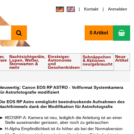
Kontakt
Anmelden
Suchen
Wa
0 Artikel
er,
Nachtsichtgeräte,
Einsteiger-
Neue
Schnäppchen
ware
Lupen, Wetter,
Astronomie
Artikel
& Aktionen
Sternwarten &
und
neu/gebraucht
mehr
Geschenkideen
Neuwertig: Canon EOS RP ASTRO - Vollformat Systemkamera
für Astrofotografie modifiziert
Die EOS RP Astro ermöglicht beeindruckende Aufnahmen des
Nachthimmels dank der Modifikation für Astrofotografie
#EOSRP-A: Kamera ist neu, lediglich die Anleitung ist an einer
Stelle auseinander gerissen, aber noch zu gebrauchen
H-Alpha Empfindlichkeit ist 4x höher als bei der Normalversion