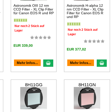
Astronomik OIII 12 nm
Astronomik H-alpha 12
CCD Filter - XL Clip Filter
nm CCD Filter - XL Clip
P
für Canon EOS R und RP
Filter für Canon EOS R
und RP
Nur noch 2 Stück auf
Nur noch 2 Stück auf
Lager
Lager
EUR 339,00
EUR 377,02
n den Warenkorb
In den Warenkorb
In d
Mehr Infos...
Mehr Infos...
8H11GG
8H11GN