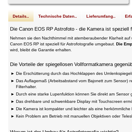
Details..
Technische Daten..
Lieferumfang..
Erf
Die Canon EOS RP Astrofoto - die Kamera ist speziell f
Nehmen sie den Nachthimmel mit atemberaubender Klarheit auf un
Canon EOS RP ist speziell für Astrofotografie umgebaut.
Die Emp
wird, bleibt die Garantie erhalten.
Die Vorteile der spiegellosen Vollformatkamera gegen
Die Erschütterung durch das Hochklappen des Umlenkspiegels e
Das Auflagemaß (Arbeitsabstand vom Bajonett zum Sensor) re
Filterhalter.
Durch eine starke Lupenfuktion können Sie direkt am Sensor g
Das drehbare und schwenkbare Display mit Touchscreen ermög
Die Kamera ist kompakter und leichter als eine herkömmliche D
Kein Problem am Betrieb mit manuellen Objektiven oder Teles