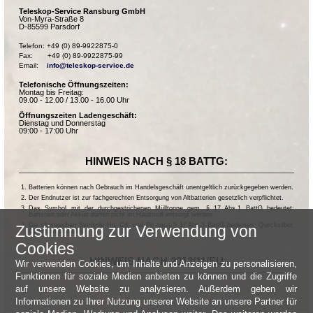
Teleskop-Service Ransburg GmbH
Von-Myra-Straße 8
D-85599 Parsdorf
Telefon: +49 (0) 89-9922875-0

Fax:       +49 (0) 89-9922875-99

Email:    
info@teleskop-service.de
Telefonische Öffnungszeiten:
Montag bis Freitag:
09.00 - 12.00 / 13.00 - 16.00 Uhr
Öffnungszeiten Ladengeschäft:
Dienstag und Donnerstag
09:00 - 17:00 Uhr
HINWEIS NACH § 18 BATTG:
Batterien können nach Gebrauch im Handelsgeschäft unentgeltlich zurückgegeben werden.
Der Endnutzer ist zur fachgerechten Entsorgung von Altbatterien gesetzlich verpflichtet.
Das Symbol mit der durchgestrichenen Mülltonne gem. § 17 Abs.1 BattG bedeutet:
Batterien oder Akkus dürfen nicht im Hausmüll entsorgt werden.
Die chemischen Symbole Hg, Cd, und Pb nach § 17 Abs.3 BattG bedeuten: Quecksilber,
Zustimmung zur Verwendung von
Cadmium und Blei.
Cookies
HINWEIS NACH 2013/11/EU
Wir verwenden Cookies, um Inhalte und Anzeigen zu personalisieren,
Funktionen für soziale Medien anbieten zu können und die Zugriffe
auf unsere Website zu analysieren. Außerdem geben wir
Informationen zu Ihrer Nutzung unserer Website an unsere Partner für